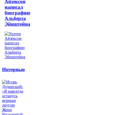
Айзексон
написал
биографию
Альберта
Эйнштейна
Интервью