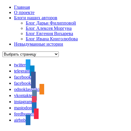
Главная
О проекте
Блоги наших авторов
Блог Дарьи Филипповой
Блог Алексея Моргуна
Блог Евгения Вихарева
Блог Ивана Книголюбова
Невыдуманные истории
twitter
telegram
facebook
facebook
odnoklassniki
vkontakte
instagram
mastodon
feedburner
airbnb