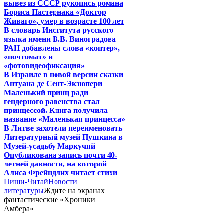
вывез из СССР рукопись романа
Бориса Пастернака «Доктор
Живаго», умер в возрасте 100 лет
В словарь Института русского
языка имени В.В. Виноградова
РАН добавлены слова «коптер»,
«почтомат» и
«фотовидеофиксация»
В Израиле в новой версии сказки
Антуана де Сент-Экзюпери
Маленький принц ради
гендерного равенства стал
принцессой. Книга получила
название «Маленькая принцесса»
В Литве захотели переименовать
Литературный музей Пушкина в
Музей-усадьбу Маркучяй
Опубликована запись почти 40-
летней давности, на которой
Алиса Фрейндлих читает стихи
Пиши-Читай
Новости
литературы
Ждите на экранах
фантастические «Хроники
Амбера»