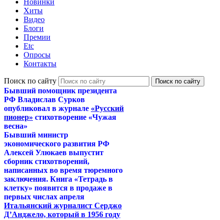
Новинки
Хиты
Видео
Блоги
Премии
Etc
Опросы
Контакты
Поиск по сайту
Бывший помощник президента
РФ Владислав Сурков
опубликовал в журнале
«Русский
пионер»
стихотворение «Чужая
весна»
Бывший министр
экономического развития РФ
Алексей Улюкаев выпустит
сборник стихотворений,
написанных во время тюремного
заключения. Книга «Тетрадь в
клетку» появится в продаже в
первых числах апреля
Итальянский журналист Серджо
Д’Анджело, который в 1956 году