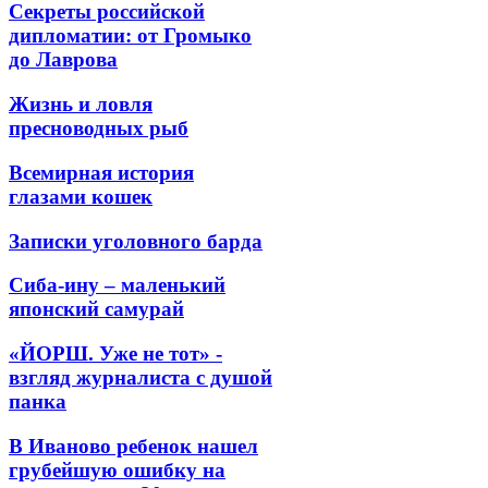
Секреты российской
дипломатии: от Громыко
до Лаврова
Жизнь и ловля
пресноводных рыб
Всемирная история
глазами кошек
Записки уголовного барда
Сиба-ину – маленький
японский самурай
«ЙОРШ. Уже не тот» -
взгляд журналиста с душой
панка
В Иваново ребенок нашел
грубейшую ошибку на