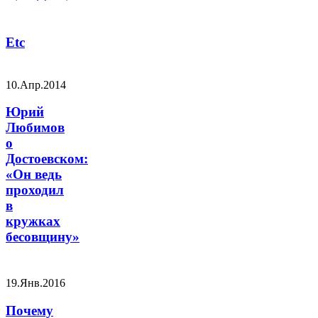
Etc
10.Апр.2014
Юрий
Любимов
о
Достоевском:
«Он ведь
проходил
в
кружках
бесовщину»
19.Янв.2016
Почему