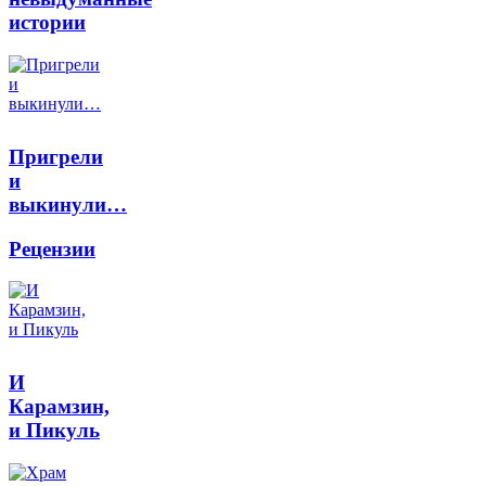
истории
Пригрели
и
выкинули…
Рецензии
И
Карамзин,
и Пикуль