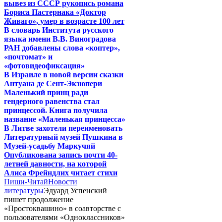
вывез из СССР рукопись романа
Бориса Пастернака «Доктор
Живаго», умер в возрасте 100 лет
В словарь Института русского
языка имени В.В. Виноградова
РАН добавлены слова «коптер»,
«почтомат» и
«фотовидеофиксация»
В Израиле в новой версии сказки
Антуана де Сент-Экзюпери
Маленький принц ради
гендерного равенства стал
принцессой. Книга получила
название «Маленькая принцесса»
В Литве захотели переименовать
Литературный музей Пушкина в
Музей-усадьбу Маркучяй
Опубликована запись почти 40-
летней давности, на которой
Алиса Фрейндлих читает стихи
Пиши-Читай
Новости
литературы
Эдуард Успенский
пишет продолжение
«Простоквашино» в соавторстве с
пользователями «Одноклассников»