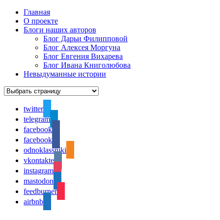
Главная
О проекте
Блоги наших авторов
Блог Дарьи Филипповой
Блог Алексея Моргуна
Блог Евгения Вихарева
Блог Ивана Книголюбова
Невыдуманные истории
twitter
telegram
facebook
facebook
odnoklassniki
vkontakte
instagram
mastodon
feedburner
airbnb