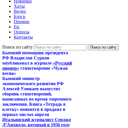
Новинки
Хиты
Видео
Блоги
Премии
Etc
Опросы
Контакты
Поиск по сайту
Бывший помощник президента
РФ Владислав Сурков
опубликовал в журнале
«Русский
пионер»
стихотворение «Чужая
весна»
Бывший министр
экономического развития РФ
Алексей Улюкаев выпустит
сборник стихотворений,
написанных во время тюремного
заключения. Книга «Тетрадь в
клетку» появится в продаже в
первых числах апреля
Итальянский журналист Серджо
Д’Анджело, который в 1956 году