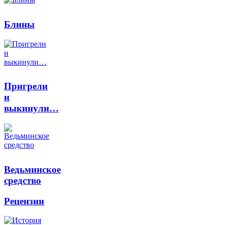
Блины
Пригрели
и
выкинули…
Ведьминское
средство
Рецензии