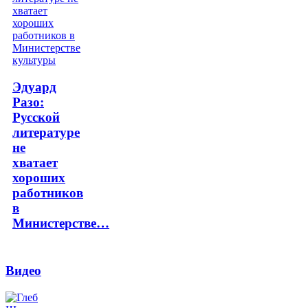
Эдуард
Разо:
Русской
литературе
не
хватает
хороших
работников
в
Министерстве…
Видео