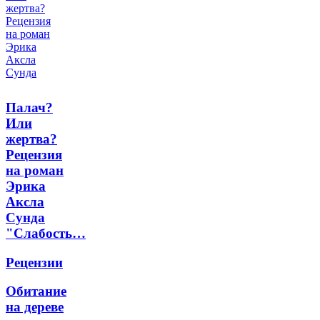
Палач?
Или
жертва?
Рецензия
на роман
Эрика
Аксла
Сунда
"Слабость…
Рецензии
Обитание
на дереве