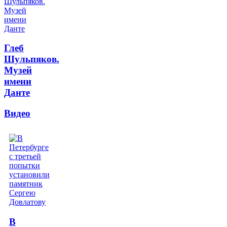
Глеб
Шульпяков.
Музей
имени
Данте
Видео
В