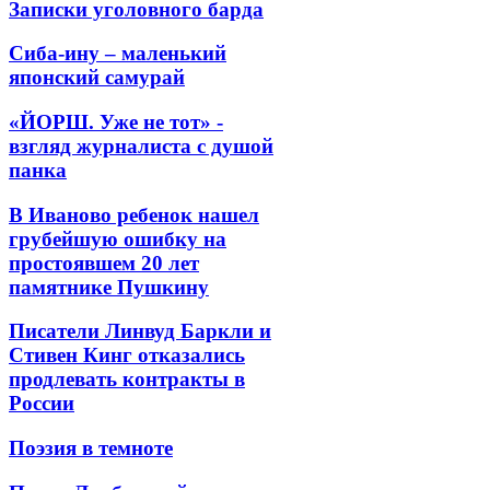
Записки уголовного барда
Сиба-ину – маленький
японский самурай
«ЙОРШ. Уже не тот» -
взгляд журналиста с душой
панка
В Иваново ребенок нашел
грубейшую ошибку на
простоявшем 20 лет
памятнике Пушкину
Писатели Линвуд Баркли и
Стивен Кинг отказались
продлевать контракты в
России
Поэзия в темноте