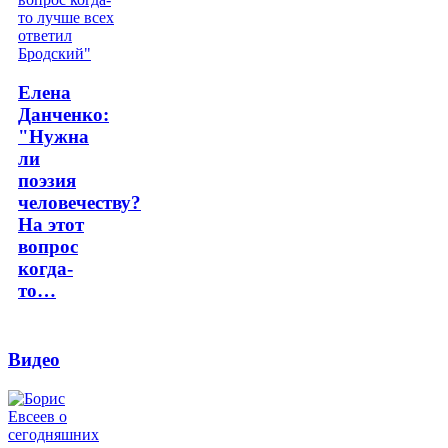
Елена
Данченко:
"Нужна
ли
поэзия
человечеству?
На этот
вопрос
когда-
то…
Видео