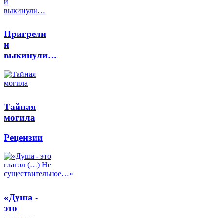
Пригрели
и
выкинули…
Тайная
могила
Рецензии
«Душа -
это