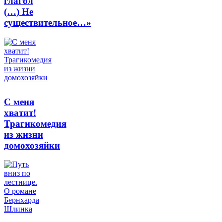
глагол
(…) Не
существительное…»
С меня
хватит!
Трагикомедия
из жизни
домохозяйки