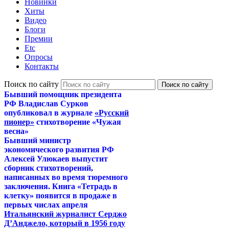
Новинки
Хиты
Видео
Блоги
Премии
Etc
Опросы
Контакты
Поиск по сайту
Бывший помощник президента
РФ Владислав Сурков
опубликовал в журнале
«Русский
пионер»
стихотворение «Чужая
весна»
Бывший министр
экономического развития РФ
Алексей Улюкаев выпустит
сборник стихотворений,
написанных во время тюремного
заключения. Книга «Тетрадь в
клетку» появится в продаже в
первых числах апреля
Итальянский журналист Серджо
Д’Анджело, который в 1956 году