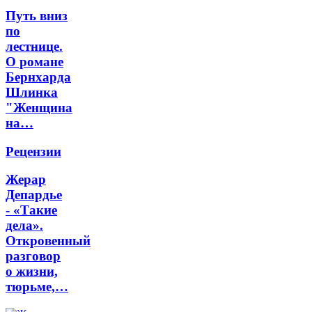
Путь вниз
по
лестнице.
О романе
Бернхарда
Шлинка
"Женщина
на…
Рецензии
Жерар
Депардье
- «Такие
дела».
Откровенный
разговор
о жизни,
тюрьме,…