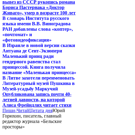
вывез из СССР рукопись романа
Бориса Пастернака «Доктор
Живаго», умер в возрасте 100 лет
В словарь Института русского
языка имени В.В. Виноградова
РАН добавлены слова «коптер»,
«почтомат» и
«фотовидеофиксация»
В Израиле в новой версии сказки
Антуана де Сент-Экзюпери
Маленький принц ради
гендерного равенства стал
принцессой. Книга получила
название «Маленькая принцесса»
В Литве захотели переименовать
Литературный музей Пушкина в
Музей-усадьбу Маркучяй
Опубликована запись почти 40-
летней давности, на которой
Алиса Фрейндлих читает стихи
Пиши-Читай
Цитата дня
Юрий
Горюхин, писатель, главный
редактор журнала «Бельские
просторы»