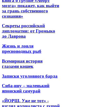
книга о группе «Аборт
мозга» покажет, как выйти
за грань собственного
сознания»
Секреты российской
дипломатии: от Громыко
до Лаврова
Жизнь и ловля
пресноводных рыб
Всемирная история
глазами кошек
Записки уголовного барда
Сиба-ину – маленький
японский самурай
«ЙОРШ. Уже не тот» -
взгляд журналиста с душой