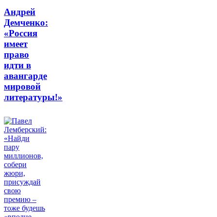
Андрей
Демченко:
«Россия
имеет
право
идти в
авангарде
мировой
литературы!»