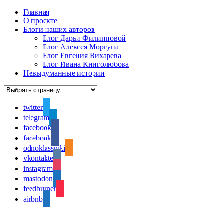
Главная
О проекте
Блоги наших авторов
Блог Дарьи Филипповой
Блог Алексея Моргуна
Блог Евгения Вихарева
Блог Ивана Книголюбова
Невыдуманные истории
twitter
telegram
facebook
facebook
odnoklassniki
vkontakte
instagram
mastodon
feedburner
airbnb