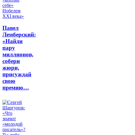
Павел
Лемберский:
«Найди
пару
миллионов,
собери
жюри,
присуждай
свою
премию…