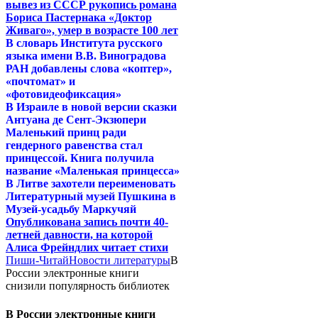
вывез из СССР рукопись романа
Бориса Пастернака «Доктор
Живаго», умер в возрасте 100 лет
В словарь Института русского
языка имени В.В. Виноградова
РАН добавлены слова «коптер»,
«почтомат» и
«фотовидеофиксация»
В Израиле в новой версии сказки
Антуана де Сент-Экзюпери
Маленький принц ради
гендерного равенства стал
принцессой. Книга получила
название «Маленькая принцесса»
В Литве захотели переименовать
Литературный музей Пушкина в
Музей-усадьбу Маркучяй
Опубликована запись почти 40-
летней давности, на которой
Алиса Фрейндлих читает стихи
Пиши-Читай
Новости литературы
В
России электронные книги
снизили популярность библиотек
В России электронные книги