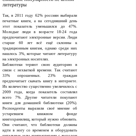
литературы
Так, в 2011 году 62% россиян выбирали
печатные книги, а на сегодняшний день
этот показатель уменьшился до 47%.
Молодые люди в возрасте 18-24 года
предпочитают электронные версии. Люди
старше 60 лет всё ещё склонны к
традиционным книгам, однако среди них
нашлось 3%, которые читают литературу
на электронных носителях.
Библиотеки теряют свою аудиторию в
связи с нехваткой времени. Так считают
33% опрошенных. 23% граждан
предпочитает скачать книгу в интернете.
Их количество существенно увеличилось с
2009 года, когда показатель составлял
всего 7%. Другие читатели покупают
книги для домашней библиотеки (20%).
Респонденты выразили своё мнение об
устаревшем книжном фонде
книгохранилищ, который нужно обновить.
Они считают, что библиотеки должны
идти в ногу со временем и оборудовать
читальные залы компьютерами с выходом