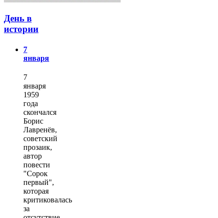
День в
истории
7
января
7
января
1959
года
скончался
Борис
Лавренёв,
советский
прозаик,
автор
повести
"Сорок
первый",
которая
критиковалась
за
отсутствие