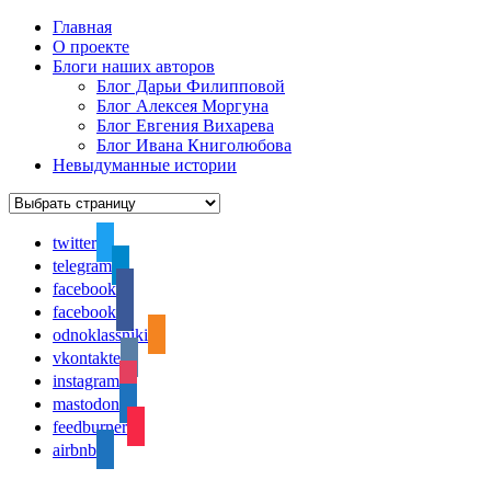
Главная
О проекте
Блоги наших авторов
Блог Дарьи Филипповой
Блог Алексея Моргуна
Блог Евгения Вихарева
Блог Ивана Книголюбова
Невыдуманные истории
twitter
telegram
facebook
facebook
odnoklassniki
vkontakte
instagram
mastodon
feedburner
airbnb