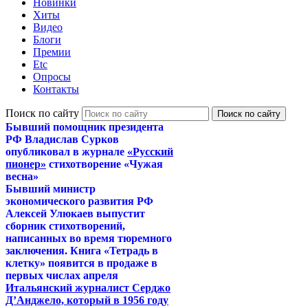
Новинки
Хиты
Видео
Блоги
Премии
Etc
Опросы
Контакты
Поиск по сайту
Бывший помощник президента
РФ Владислав Сурков
опубликовал в журнале
«Русский
пионер»
стихотворение «Чужая
весна»
Бывший министр
экономического развития РФ
Алексей Улюкаев выпустит
сборник стихотворений,
написанных во время тюремного
заключения. Книга «Тетрадь в
клетку» появится в продаже в
первых числах апреля
Итальянский журналист Серджо
Д’Анджело, который в 1956 году