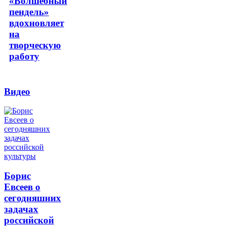
«Волшебный
пендель»
вдохновляет
на
творческую
работу
Видео
Борис
Евсеев о
сегодняшних
задачах
российской