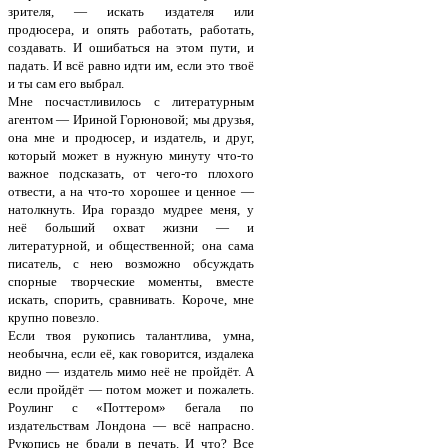
зрителя, — искать издателя или
продюсера, и опять работать, работать,
создавать. И ошибаться на этом пути, и
падать. И всё равно идти им, если это твоё
и ты сам его выбрал.
Мне посчастливилось с литературным
агентом — Ириной Горюновой; мы друзья,
она мне и продюсер, и издатель, и друг,
который может в нужную минуту что-то
важное подсказать, от чего-то плохого
отвести, а на что-то хорошее и ценное —
натолкнуть. Ира гораздо мудрее меня, у
неё больший охват жизни — и
литературной, и общественной; она сама
писатель, с нею возможно обсуждать
спорные творческие моменты, вместе
искать, спорить, сравнивать. Короче, мне
крупно повезло.
Если твоя рукопись талантлива, умна,
необычна, если её, как говорится, издалека
видно — издатель мимо неё не пройдёт. А
если пройдёт — потом может и пожалеть.
Роулинг с «Поттером» бегала по
издательствам Лондона — всё напрасно.
Рукопись не брали в печать. И что? Все