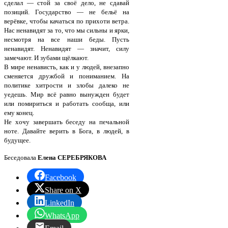
сделал — стой за своё дело, не сдавай
позиций. Государство — не бельё на
верёвке, чтобы качаться по прихоти ветра.
Нас ненавидят за то, что мы сильны и ярки,
несмотря на все наши беды. Пусть
ненавидят. Ненавидят — значит, силу
замечают. И зубами щёлкают.
В мире ненависть, как и у людей, внезапно
сменяется дружбой и пониманием. На
политике хитрости и злобы далеко не
уедешь. Мир всё равно вынужден будет
или помириться и работать сообща, или
ему конец.
Не хочу завершать беседу на печальной
ноте. Давайте верить в Бога, в людей, в
будущее.
Беседовала
Елена СЕРЕБРЯКОВА
Facebook
Share on X
LinkedIn
WhatsApp