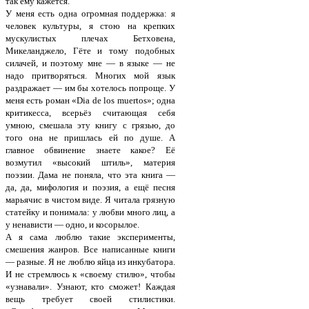
так ему кажется.
У меня есть одна огромная поддержка: я
человек культуры, я стою на крепких
мускулистых плечах Бетховена,
Микеланджело, Гёте и тому подобных
силачей, и поэтому мне — в языке — не
надо притворяться. Многих мой язык
раздражает — им бы хотелось попроще. У
меня есть роман «Dia de los muertos»; одна
критикесса, всерьёз считающая себя
умною, смешала эту книгу с грязью, до
того она не пришлась ей по душе. А
главное обвинение знаете какое? Её
возмутил «высокий штиль», материя
поэзии. Дама не поняла, что эта книга —
да, да, мифология и поэзия, а ещё песня
марьячис в чистом виде. Я читала грязную
статейку и понимала: у любви много лиц, а
у ненависти — одно, и косорылое.
А я сама люблю такие эксперименты,
смешения жанров. Все написанные книги
— разные. Я не люблю яйца из инкубатора.
И не стремлюсь к «своему стилю», чтобы
«узнавали». Узнают, кто сможет! Каждая
вещь требует своей стилистики.