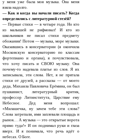
у меня уже была моя музыка. Она меня
взяла надолго.
— Как и когда вы начали писать? Когда
определились с литературной стезёй?
— Первые стихи — в четыре года. Но кто
из малышей не рифмовал! И кто из
школьников не писал стихи предмету
обожания! Потом — музыка, море музыки.
Оказавшись в консерватории (я окончила
Московскую консерваторию по классам
фортепиано и органа), я почувствовала,
что хочу писать и СВОЮ музыку. Она
почему-то надевала платье из слов. Я их
записывала, эти слова. Нет, я не прятала
стихи от друзей, а рассказы — от моего
деда, Михаила Павловича Ерёмина, он был
пушкинист, литературный критик,
профессор Литинститута, Царствие ему
Небесное. Дед меня вопрошал:
«Милашечка, ну зачем тебе эти слова?
Слова затрепали, ими заплевали площадь и
рынок… А музыка — это открытые ворота
прямо туда!» И он поднимал руки и глаза
вверх. И я понимала, что речь идёт о
небесах. О Боге.