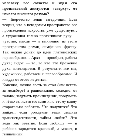
человеку все сюжеты и идеи его
произведений диктуются «сверху», от
некоего высшего разума?
— Творчество вещь загадочная. Есть
теория, что в неведомом пространстве все
произведения искусства уже существуют;
а художники только протягивают руку —
чувство, мысль — и вынимают из этого
пространства роман, симфонию, фреску.
Так можно дойти до идеи платоновских
первообразов… Архэ — прообраз, работа
духа; эйдос — то, во что это брожение
духа воплощается. В результате, все мы,
художники, работаем с первообразами. И
никуда от этого не деться.
Конечно, можно сесть за стол (или встать
за мольберт) и рационально, холодно, от
головы, задумать произведение, продумать
и чётко записать его план и по этому плану
старательно работать. Что получится? Что
выйдет, если рождение вещи лишить
трансцендентности, тайны любви? Это
ведь как зачатие. Если любишь — и
ребёнок зародится красивый, а может, и
гениальный.