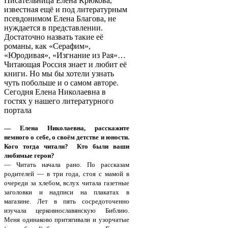
Писательница Елена Крюкова,
известная ещё и под литературным
псевдонимом Елена Благова, не
нуждается в представлении.
Достаточно назвать такие её
романы, как «Серафим»,
«Юродивая», «Изгнание из Рая»…
Читающая Россия знает и любит её
книги. Но мы бы хотели узнать
чуть побольше и о самом авторе.
Сегодня Елена Николаевна в
гостях у нашего литературного
портала
— Елена Николаевна, расскажите
немного о себе, о своём детстве и юности.
Кого тогда читали? Кто были ваши
любимые герои?
— Читать начала рано. По рассказам
родителей — в три года, стоя с мамой в
очереди за хлебом, вслух читала газетные
заголовки и надписи на плакатах в
магазине. Лет в пять сосредоточенно
изучала церковнославянскую Библию.
Меня одинаково притягивали и узорчатые