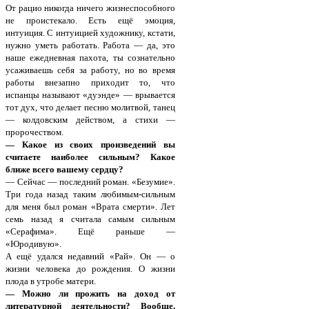
От рацио никогда ничего жизнеспособного
не проистекало. Есть ещё эмоция,
интуиция. С интуицией художнику, кстати,
нужно уметь работать. Работа — да, это
наше ежедневная пахота, ты сознательно
усаживаешь себя за работу, но во время
работы внезапно приходит то, что
испанцы называют «дуэнде» — врывается
тот дух, что делает песню молитвой, танец
— колдовским действом, а стихи —
пророчеством.
— Какое из своих произведений вы
считаете наиболее сильным? Какое
ближе всего вашему сердцу?
— Сейчас — последний роман. «Безумие».
Три года назад таким любимым-сильным
для меня был роман «Врата смерти». Лет
семь назад я считала самым сильным
«Серафима». Ещё раньше —
«Юродивую».
А ещё удался недавний «Рай». Он — о
жизни человека до рождения. О жизни
плода в утробе матери.
— Можно ли прожить на доход от
литературной деятельности? Вообще,