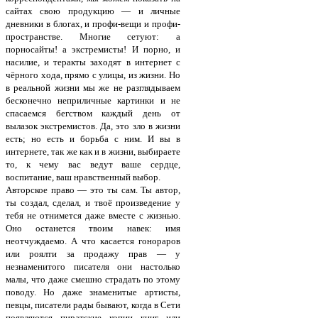
сайтах свою продукцию — и личные
дневники в блогах, и профи-вещи и профи-
пространстве. Многие сетуют: а
порносайты! а экстремисты! И порно, и
насилие, и теракты заходят в интернет с
чёрного хода, прямо с улицы, из жизни. Но
в реальной жизни мы же не разглядываем
бесконечно неприличные картинки и не
спасаемся бегством каждый день от
вылазок экстремистов. Да, это зло в жизни
есть; но есть и борьба с ним. И вы в
интернете, так же как и в жизни, выбираете
то, к чему вас ведут ваше сердце,
воспитание, ваш нравственный выбор.
Авторское право — это ты сам. Ты автор,
ты создал, сделал, и твоё произведение у
тебя не отнимется даже вместе с жизнью.
Оно останется твоим навек: имя
неотчуждаемо. А что касается гонораров
или роялти за продажу прав — у
незнаменитого писателя они настолько
малы, что даже смешно страдать по этому
поводу. Но даже знаменитые артисты,
певцы, писатели рады бывают, когда в Сети
появляются пиратские копии книг или