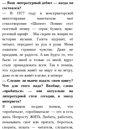
— Ваш литературный дебют — когда он
состоялся?
— В 1977 году в консерваторской
многотиражке напечатали моё
стихотворение «Шопен». Помню этот
газетный номер — серая бумага, ярко-
розовый шрифт… Мы сидим на лекции по
истории музыки. Газета шуршит, её
читают, передают из рук в руки. Меня
охватило странное чувство. Даже не
праздник, не радость. А как будто то, что
было со мной и только со мной, вдруг
стало принадлежать всем. Так я поняла,
что художник живёт на миру и на ветру,
даже если он живёт в келье, в затворе.
— Сложно ли нынче издать свою книгу?
Что для этого надо? Вообще, слово
«пробиться» — оно актуально на
литературной стезе сегодня, в эпоху
интернета?
Я слишком поздно поняла, что
«пробиться», «пробиваться» — это и есть
жить. Попросту ЖИТЬ. Любить, работать,
показывать своё или прятать, бороться,
спорить, искать — читателя, слушателя,