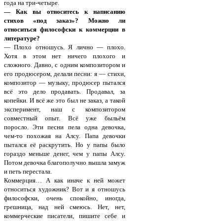
года на три-четыре.
— Как вы относитесь к написанию
стихов «под заказ»? Можно ли
относиться философски к коммерции в
литературе?
— Плохо отношусь. Я лично — плохо.
Хотя в этом нет ничего плохого и
сложного. Давно, с одним композитором и
его продюсером, делали песни: я — стихи,
композитор — музыку, продюсер пытался
всё это дело продавать. Продавал, за
копейки. И всё же это был не заказ, а такой
эксперимент, наш с композитором
совместный опыт. Всё уже быльём
поросло. Эти песни пела одна девочка,
чем-то похожая на Алсу. Папа девочки
пытался её раскрутить. Но у папы было
гораздо меньше денег, чем у папы Алсу.
Потом девочка благополучно вышла замуж
и петь перестала.
Коммерция… А как иначе к ней может
относиться художник? Вот и я отношусь
философски, очень спокойно, иногда,
грешница, над ней смеюсь. Нет, нет,
коммерческие писатели, пишите себе и