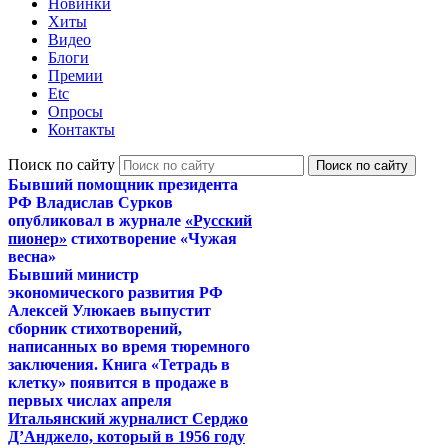
Новинки
Хиты
Видео
Блоги
Премии
Etc
Опросы
Контакты
Поиск по сайту
Бывший помощник президента
РФ Владислав Сурков
опубликовал в журнале
«Русский
пионер»
стихотворение «Чужая
весна»
Бывший министр
экономического развития РФ
Алексей Улюкаев выпустит
сборник стихотворений,
написанных во время тюремного
заключения. Книга «Тетрадь в
клетку» появится в продаже в
первых числах апреля
Итальянский журналист Серджо
Д’Анджело, который в 1956 году