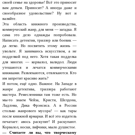
своей семье на здоровье! Всё это приносит
вам деньги. Приносит? А иногда даже и
своеобразное удовольствие? Ну вот и
валяйте.
Эта область книжного производства,
коммерческий жанр, для меня — загадка. Я
сама это дело однажды попробовала.
Написать детектив, триллер или боевик —
да легко. Но посвятить этому жизнь —
увольте. Я занимаюсь искусством, а не
подделкой под него. Хотя такая подделка
для многих — корвалол, валидол. Люди
утешаются и лечатся коммерческими
книжками. Развлекаются, отвлекаются. Кто
им запретит красиво жить?
И потом, ещё одно. Важное. На Западе в
жанре детектива, триллера работают
мастера. Ремесленники там тоже есть. Но
мы-то знаем Чейза, Кристи, Шелдона,
Ладлэма, Дика Фрэнсиса. А в России
столько жанрового мусора! — как тары
после книжной ярмарки. И всё это издатель
печатает: авось раскупят! И раскупают.
Корвалол, носки, лифчики, мыло душистое.
— Считаете ли вы, что творческому