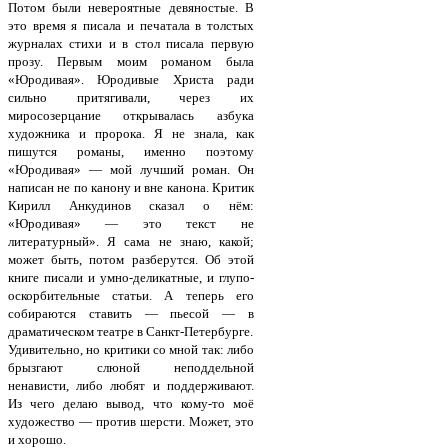
Потом были невероятные девяностые. В
это время я писала и печатала в толстых
журналах стихи и в стол писала первую
прозу. Первым моим романом была
«Юродивая». Юродивые Христа ради
сильно притягивали, через их
миросозерцание открывалась азбука
художника и пророка. Я не знала, как
пишутся романы, именно поэтому
«Юродивая» — мой лучший роман. Он
написан не по канону и вне канона. Критик
Кирилл Анкудинов сказал о нём:
«Юродивая» — это текст не
литературный». Я сама не знаю, какой;
может быть, потом разберутся. Об этой
книге писали и умно-деликатные, и глупо-
оскорбительные статьи. А теперь его
собираются ставить — пьесой — в
драматическом театре в Санкт-Петербурге.
Удивительно, но критики со мной так: либо
брызгают слюной неподдельной
ненависти, либо любят и поддерживают.
Из чего делаю вывод, что кому-то моё
художество — против шерсти. Может, это
и хорошо.