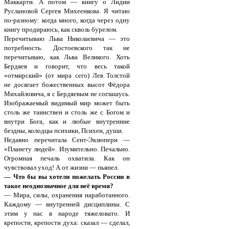
Маккарти. А потом — книгу о Лидии
Руслановой Сергея Михеенкова. Я читаю
по-разному: когда много, когда через одну
книгу продираюсь, как сквозь бурелом.
Перечитываю Льва Николаевича — это
потребность. Достоевского так не
перечитываю, как Льва Великого. Хоть
Бердяев и говорит, что весь такой
«отмирский» (от мира сего) Лев Толстой
не досягает божественных высот Фёдора
Михайловича, я с Бердяевым не соглашусь.
Изображаемый видимый мир может быть
столь же таинствен и столь же с Богом и
внутри Бога, как и любые внутренние
бездны, колодцы психики, Психеи, души.
Недавно перечитала Сент-Экзюпери —
«Планету людей». Изумительно. Печально.
Огромная печаль охватила. Как он
чувствовал уход! А от жизни — пьянел.
— Что бы вы хотели пожелать России в
такое неоднозначное для неё время?
— Мира, силы, охранения наработанного.
Каждому — внутренней дисциплины. С
этим у нас в народе тяжеловато. И
крепости, крепости духа: сказал — сделал,