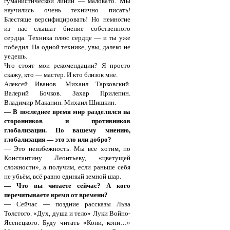
гуманистической линии — маловато. Мы
научились очень технично писать!
Блестяще версифицировать! Но немногие
из нас слышат биение собственного
сердца. Техника плюс сердце — и ты уже
победил. На одной технике, увы, далеко не
уедешь.
Что стоят мои рекомендации? Я просто
скажу, кто — мастер. И кто близок мне.
Алексей Иванов. Михаил Тарковский.
Валерий Бочков. Захар Прилепин.
Владимир Маканин. Михаил Шишкин.
— В последнее время мир разделился на
сторонников и противников
глобализации. По вашему мнению,
глобализация — это зло или добро?
— Это неизбежность. Мы все хотим, по
Константину Леонтьеву, «цветущей
сложности», а получим, если раньше себя
не убьём, всё равно единый земной шар.
— Что вы читаете сейчас? А кого
перечитываете время от времени?
— Сейчас — поздние рассказы Льва
Толстого. «Дух, душа и тело» Луки Войно-
Ясенецкого. Буду читать «Кони, кони…»