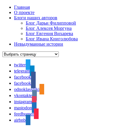
Главная
О проекте
Блоги наших авторов
Блог Дарьи Филипповой
Блог Алексея Моргуна
Блог Евгения Вихарева
Блог Ивана Книголюбова
Невыдуманные истории
twitter
telegram
facebook
facebook
odnoklassniki
vkontakte
instagram
mastodon
feedburner
airbnb