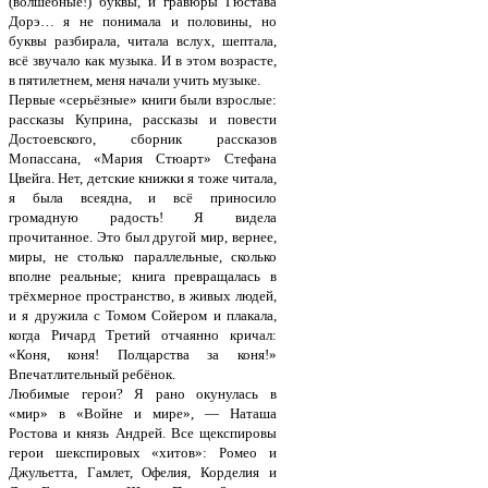
(волшебные!) буквы, и гравюры Гюстава
Дорэ… я не понимала и половины, но
буквы разбирала, читала вслух, шептала,
всё звучало как музыка. И в этом возрасте,
в пятилетнем, меня начали учить музыке.
Первые «серьёзные» книги были взрослые:
рассказы Куприна, рассказы и повести
Достоевского, сборник рассказов
Мопассана, «Мария Стюарт» Стефана
Цвейга. Нет, детские книжки я тоже читала,
я была всеядна, и всё приносило
громадную радость! Я видела
прочитанное. Это был другой мир, вернее,
миры, не столько параллельные, сколько
вполне реальные; книга превращалась в
трёхмерное пространство, в живых людей,
и я дружила с Томом Сойером и плакала,
когда Ричард Третий отчаянно кричал:
«Коня, коня! Полцарства за коня!»
Впечатлительный ребёнок.
Любимые герои? Я рано окунулась в
«мир» в «Войне и мире», — Наташа
Ростова и князь Андрей. Все щекспировы
герои шекспировых «хитов»: Ромео и
Джульетта, Гамлет, Офелия, Корделия и