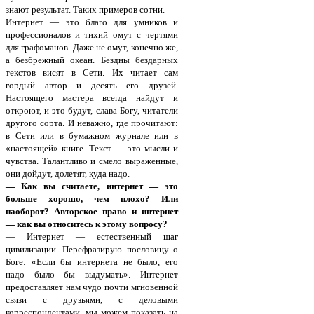
знают результат. Таких примеров сотни.
Интернет — это благо для умников и
профессионалов и тихий омут с чертями
для графоманов. Даже не омут, конечно же,
а безбрежный океан. Бездны бездарных
текстов висят в Сети. Их читает сам
гордый автор и десять его друзей.
Настоящего мастера всегда найдут и
откроют, и это будут, слава Богу, читатели
другого сорта. И неважно, где прочитают:
в Сети или в бумажном журнале или в
«настоящей» книге. Текст — это мысли и
чувства. Талантливо и смело выраженные,
они дойдут, долетят, куда надо.
— Как вы считаете, интернет — это
больше хорошо, чем плохо? Или
наоборот? Авторское право и интернет
— как вы относитесь к этому вопросу?
— Интернет — естественный шаг
цивилизации. Перефразирую пословицу о
Боге: «Если бы интернета не было, его
надо было бы выдумать». Интернет
предоставляет нам чудо почти мгновенной
связи с друзьями, с деловыми
корреспондентами, мы можем показать на