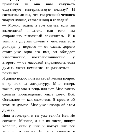
приносит ли она вам какую-то
ощутимую материальную пользу? И
согласны ли вы, что творческий человек
творит лучше, если он нищ и голоден?
— Можно только в том случае, если вы
знаменитый писатель или если вы
откровенно рыночный сочинитель. И в
том, и в другом случае у человека есть
доходы: у первого — от славы, дорого
стоит уже одно его имя, он обладает
известностью, востребованностью; у
второго — от массовой тиражности: если
думать хотят немногие, то развлечься —
почти все.
Я давно исключила из своей жизни вопрос
о деньгах за литературу. Мне теперь
важно, сделаю я вещь или нет. Мне важно
сделать произведение, какое хочу. Всё.
Остальное — как сложится. Я просто об
этом не думаю. Мне уже некогда об этом
думать.
Нищ и голоден, и ты уже гений? Нет. Не
согласна. Многие, и я в их числе, пишут
хорошо, если у них и вокруг них всё
хорошо и светло. Но тяга творить в