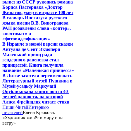
вывез из СССР рукопись романа
Бориса Пастернака «Доктор
Живаго», умер в возрасте 100 лет
В словарь Института русского
языка имени В.В. Виноградова
РАН добавлены слова «коптер»,
«почтомат» и
«фотовидеофиксация»
В Израиле в новой версии сказки
Антуана де Сент-Экзюпери
Маленький принц ради
гендерного равенства стал
принцессой. Книга получила
название «Маленькая принцесса»
В Литве захотели переименовать
Литературный музей Пушкина в
Музей-усадьбу Маркучяй
Опубликована запись почти 40-
летней давности, на которой
Алиса Фрейндлих читает стихи
Пиши-Читай
Интервью
писателей
Елена Крюкова:
«Художник живёт в миру и на
ветру»