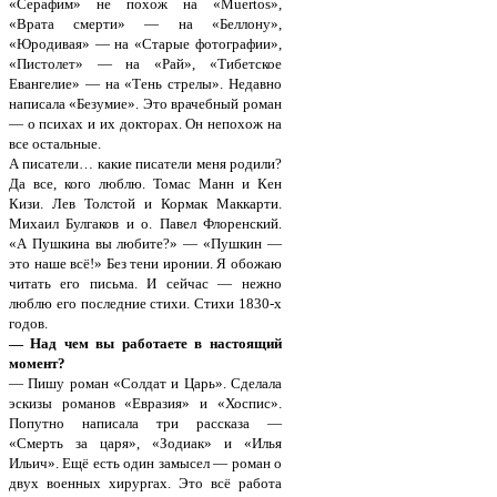
«Серафим» не похож на «Muertos»,
«Врата смерти» — на «Беллону»,
«Юродивая» — на «Старые фотографии»,
«Пистолет» — на «Рай», «Тибетское
Евангелие» — на «Тень стрелы». Недавно
написала «Безумие». Это врачебный роман
— о психах и их докторах. Он непохож на
все остальные.
А писатели… какие писатели меня родили?
Да все, кого люблю. Томас Манн и Кен
Кизи. Лев Толстой и Кормак Маккарти.
Михаил Булгаков и о. Павел Флоренский.
«А Пушкина вы любите?» — «Пушкин —
это наше всё!» Без тени иронии. Я обожаю
читать его письма. И сейчас — нежно
люблю его последние стихи. Стихи 1830-х
годов.
— Над чем вы работаете в настоящий
момент?
— Пишу роман «Солдат и Царь». Сделала
эскизы романов «Евразия» и «Хоспис».
Попутно написала три рассказа —
«Смерть за царя», «Зодиак» и «Илья
Ильич». Ещё есть один замысел — роман о
двух военных хирургах. Это всё работа