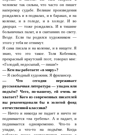
человеке так сильна, что часто он пишет
наперекор судьбе. Великие произведения
рождались и в подвалах, и в бараках, и на
коленке, и в голоде, и в холоде. И во
дворцах — тоже рождались. И в тишине
больничных палат, и в скитаниях по свету.
Везде. Если ты родился художником —
этого у тебя не отнимут.
Я сама писала и на коленке, и в нищете. Я
знаю, что это такое. Толя Кобенков,
прекрасный иркутский поэт, говорил мне:
«Голодай, недосыпай, — пиши!»
— Кем вы работаете «в миру»?
— Я свободный художник. Я фрилансер.
— Что сегодня переживает
русскоязычная литература — упадок или
подъём? Чего, по-вашему, ей очень не
хватает? Кого из современных писателей
вы рекомендовали бы в золотой фонд
отечественной классики?
— Ничто и никогда не падает и ничто не
поднимается «на гребень». А и падает, и
поднимается одновременно. Что-то в
упадке, а что-то на подъёме. Когда
работала масса соцреалистов, рядом с