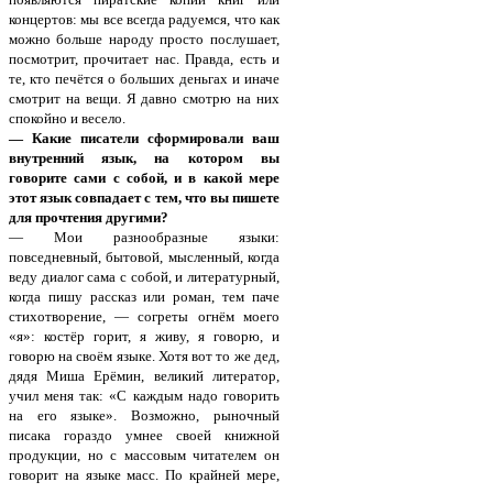
концертов: мы все всегда радуемся, что как
можно больше народу просто послушает,
посмотрит, прочитает нас. Правда, есть и
те, кто печётся о больших деньгах и иначе
смотрит на вещи. Я давно смотрю на них
спокойно и весело.
— Какие писатели сформировали ваш
внутренний язык, на котором вы
говорите сами с собой, и в какой мере
этот язык совпадает с тем, что вы пишете
для прочтения другими?
— Мои разнообразные языки:
повседневный, бытовой, мысленный, когда
веду диалог сама с собой, и литературный,
когда пишу рассказ или роман, тем паче
стихотворение, — согреты огнём моего
«я»: костёр горит, я живу, я говорю, и
говорю на своём языке. Хотя вот то же дед,
дядя Миша Ерёмин, великий литератор,
учил меня так: «С каждым надо говорить
на его языке». Возможно, рыночный
писака гораздо умнее своей книжной
продукции, но с массовым читателем он
говорит на языке масс. По крайней мере,