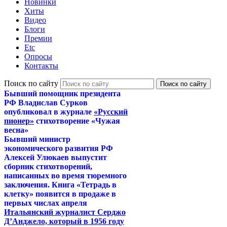
Новинки
Хиты
Видео
Блоги
Премии
Etc
Опросы
Контакты
Поиск по сайту
Бывший помощник президента
РФ Владислав Сурков
опубликовал в журнале
«Русский
пионер»
стихотворение «Чужая
весна»
Бывший министр
экономического развития РФ
Алексей Улюкаев выпустит
сборник стихотворений,
написанных во время тюремного
заключения. Книга «Тетрадь в
клетку» появится в продаже в
первых числах апреля
Итальянский журналист Серджо
Д’Анджело, который в 1956 году