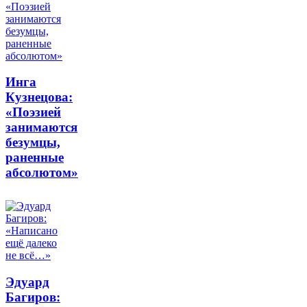
Инга
Кузнецова:
«Поэзией
занимаются
безумцы,
раненные
абсолютом»
Эдуард
Багиров: