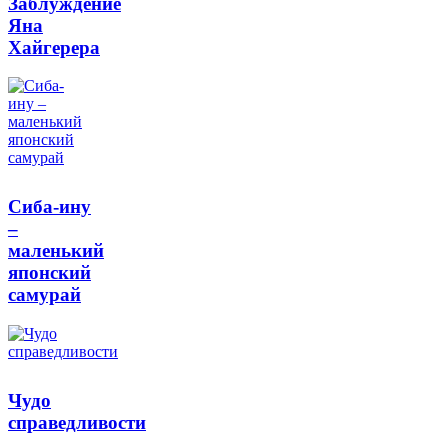
Заблуждение
Яна
Хайгерера
Сиба-ину
–
маленький
японский
самурай
Чудо
справедливости