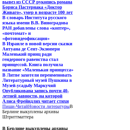
вывез из СССР рукопись романа
Бориса Пастернака «Доктор
Живаго», умер в возрасте 100 лет
В словарь Института русского
языка имени В.В. Виноградова
РАН добавлены слова «коптер»,
«почтомат» и
«фотовидеофиксация»
В Израиле в новой версии сказки
Антуана де Сент-Экзюпери
Маленький принц ради
гендерного равенства стал
принцессой. Книга получила
название «Маленькая принцесса»
В Литве захотели переименовать
Литературный музей Пушкина в
Музей-усадьбу Маркучяй
Опубликована запись почти 40-
летней давности, на которой
Алиса Фрейндлих читает стихи
Пиши-Читай
Новости литературы
В
Берлине выкуплены архивы
Штриттматтера
В Берлине выкуплены архивы