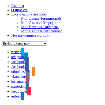
Главная
О проекте
Блоги наших авторов
Блог Дарьи Филипповой
Блог Алексея Моргуна
Блог Евгения Вихарева
Блог Ивана Книголюбова
Невыдуманные истории
twitter
telegram
facebook
facebook
odnoklassniki
vkontakte
instagram
mastodon
feedburner
airbnb