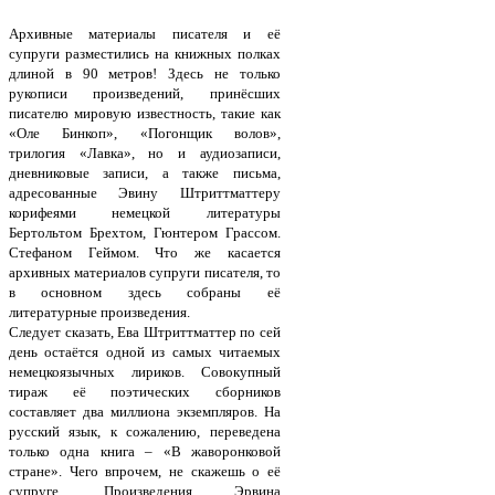
Архивные материалы писателя и её
супруги разместились на книжных полках
длиной в 90 метров! Здесь не только
рукописи произведений, принёсших
писателю мировую известность, такие как
«Оле Бинкоп», «Погонщик волов»,
трилогия «Лавка», но и аудиозаписи,
дневниковые записи, а также письма,
адресованные Эвину Штриттматтеру
корифеями немецкой литературы
Бертольтом Брехтом, Гюнтером Грассом.
Стефаном Геймом. Что же касается
архивных материалов супруги писателя, то
в основном здесь собраны её
литературные произведения.
Следует сказать, Ева Штриттматтер по сей
день остаётся одной из самых читаемых
немецкоязычных лириков. Совокупный
тираж её поэтических сборников
составляет два миллиона экземпляров. На
русский язык, к сожалению, переведена
только одна книга – «В жаворонковой
стране». Чего впрочем, не скажешь о её
супруге. Произведения Эрвина