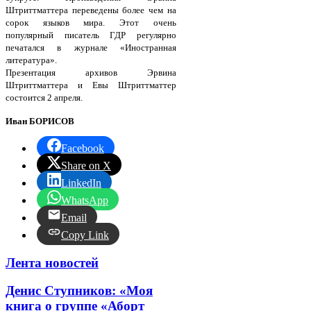
Штриттматтера переведены более чем на
сорок языков мира. Этот очень
популярный писатель ГДР регулярно
печатался в журнале «Иностранная
литература».
Презентация архивов Эрвина
Штриттматтера и Евы Штриттматтер
состоится 2 апреля.
Иван БОРИСОВ
Facebook
Share on X
LinkedIn
WhatsApp
Email
Copy Link
Лента новостей
Денис Ступников: «Моя
книга о группе «Аборт