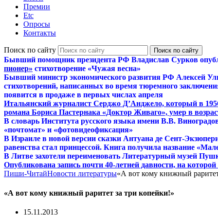
Премии
Etc
Опросы
Контакты
Поиск по сайту
Бывший помощник президента РФ Владислав Сурков опуб
пионер»
стихотворение «Чужая весна»
Бывший министр экономического развития РФ Алексей Ул
стихотворений, написанных во время тюремного заключения
появится в продаже в первых числах апреля
Итальянский журналист Серджо Д’Анджело, который в 195
романа Бориса Пастернака «Доктор Живаго», умер в возраст
В словарь Института русского языка имени В.В. Виноградо
«почтомат» и «фотовидеофиксация»
В Израиле в новой версии сказки Антуана де Сент-Экзюпер
равенства стал принцессой. Книга получила название «Мал
В Литве захотели переименовать Литературный музей Пуш
Опубликована запись почти 40-летней давности, на которо
Пиши-Читай
Новости литературы
«А вот кому книжный раритет
«А вот кому книжный раритет за три копейки!»
15.11.2013