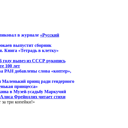
ликовал в журнале
«Русский
юкаев выпустит сборник
. Книга «Тетрадь в клетку»
6 году вывез из СССР рукопись
е 100 лет
ва РАН добавлены слова «коптер»,
и Маленький принц ради гендерного
енькая принцесса»
кина в Музей-усадьбу Маркучяй
й Алиса Фрейндлих читает стихи
 за три копейки!»