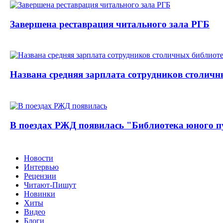
Завершена реставрация читального зала РГБ
Названа средняя зарплата сотрудников столичн
В поездах РЖД появилась "Библиотека юного п
Новости
Интервью
Рецензии
Читают-Пишут
Новинки
Хиты
Видео
Блоги