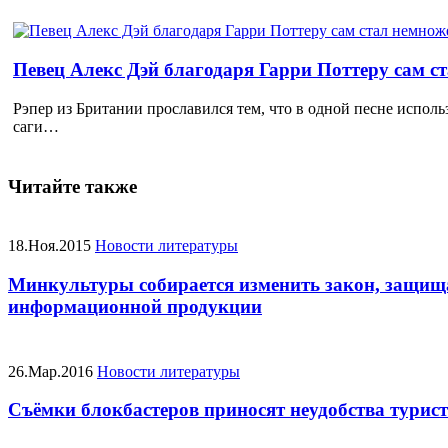
Певец Алекс Дэй благодаря Гарри Поттеру сам с
Рэпер из Британии прославился тем, что в одной песне исполь
саги…
Читайте также
18.Ноя.2015
Новости литературы
Минкультуры собирается изменить закон, защищ
информационной продукции
26.Мар.2016
Новости литературы
Съёмки блокбастеров приносят неудобства турис