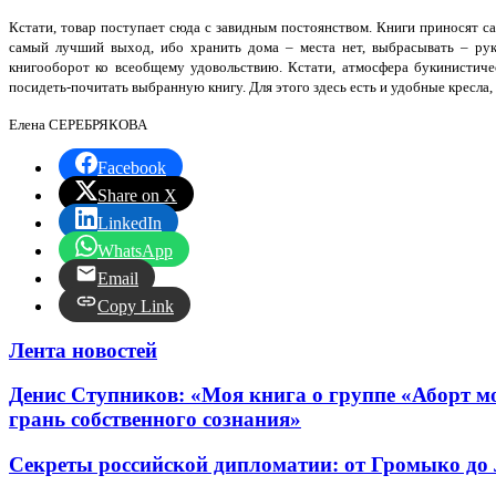
Кстати, товар поступает сюда с завидным постоянством. Книги приносят с
самый лучший выход, ибо хранить дома – места нет, выбрасывать – рук
книгооборот ко всеобщему удовольствию. Кстати, атмосфера букинистичес
посидеть-почитать выбранную книгу. Для этого здесь есть и удобные кресла
Елена СЕРЕБРЯКОВА
Facebook
Share on X
LinkedIn
WhatsApp
Email
Copy Link
Лента новостей
Денис Ступников: «Моя книга о группе «Аборт мо
грань собственного сознания»
Секреты российской дипломатии: от Громыко до