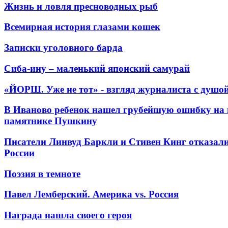
Жизнь и ловля пресноводных рыб
Всемирная история глазами кошек
Записки уголовного барда
Сиба-ину – маленький японский самурай
«ЙОРШ. Уже не тот» - взгляд журналиста с душо
В Иваново ребенок нашел грубейшую ошибку на 
памятнике Пушкину
Писатели Линвуд Баркли и Стивен Кинг отказали
России
Поэзия в темноте
Павел Лемберский. Америка vs. Россия
Награда нашла своего героя