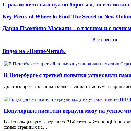
С раком не только нужно бороться, но его можно
Key Pieces of Where to Find The Secret to New Onlin
Дарио Пьомбино-Маскали – о тленном и о вечно
Все новости
Видео на «Пиши-Читай»
В Петербурге с третьей попытки установили пам
До этого презентованный общественности монумент пришлось
Популярные писатели вернули моду на устное ч
В «Гоголь-центре» завершился 21-й сезон «БеспринцЫпных чт
самых странных на…