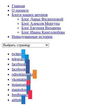
Главная
О проекте
Блоги наших авторов
Блог Дарьи Филипповой
Блог Алексея Моргуна
Блог Евгения Вихарева
Блог Ивана Книголюбова
Невыдуманные истории
twitter
telegram
facebook
facebook
odnoklassniki
vkontakte
instagram
mastodon
feedburner
airbnb