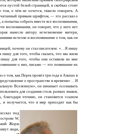
ются пустой белой страницей, в скобках стоит
о том, о чём не хочется, тяжело говорить. А
апечатанный прямым шрифтом, — это рассказ о
, а попытка собрать вместе все воспоминания,
ти воспоминания, он говорит, что у него нет
рая нанесло автору исчезновение матери,
наниями исчезли и воспоминания о том, как он
раницей, почему он стал писателем: «…Я пишу
 я пишу для того, чтобы сказать, что мы жили
 пишу для того, чтобы они оставили во мне
поминание о них, письмо — это поминание их
 о том, как Перек провёл три года в Альпах в
е представление о пространстве и времени»… И
мальную Вселенную», он начинает осознавать
ользовать для создания столь разных знаков,
ак, благодаря чтению, он становится «сыном
я, и получается, что в мир приходит как бы
ассказ под
острове W,
нький Жорж
живут люди,