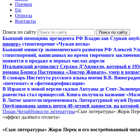
Премии
Etc
Опросы
Контакты
Поиск по сайту
Бывший помощник президента РФ Владислав Сурков опуб
пионер»
стихотворение «Чужая весна»
Бывший министр экономического развития РФ Алексей Ул
стихотворений, написанных во время тюремного заключения
появится в продаже в первых числах апреля
Итальянский журналист Серджо Д’Анджело, который в 195
романа Бориса Пастернака «Доктор Живаго», умер в возраст
В словарь Института русского языка имени В.В. Виноградо
«почтомат» и «фотовидеофиксация»
В Израиле в новой версии сказки Антуана де Сент-Экзюпер
равенства стал принцессой. Книга получила название «Мал
В Литве захотели переименовать Литературный музей Пуш
Опубликована запись почти 40-летней давности, на которо
Пиши-Читай
Новости литературы
«Сын литературы» Жорж Пере
«эффект далёкого отсвета»
«Сын литературы» Жорж Перек и его востребованный чита