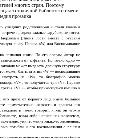
ателей многих стран. Поэтому
енц-зал столичной библиотеки имени
ледия прозаика
тно ушедших родственников и стали главным
 встрече придали важные зарубежные гости:
 Бюржелен (Лион). Гости вместе с русским
ельную книгу Перека «W, или Воспоминание
в названия книги. По его словам, автор не
в зависимости от алфавита. Но точно одно —
ь заглавия может выдавать двойную структуру
, то, может быть, за этим «W — воспоминание
ли смотреть на «W», то биографию можно
дважды «V» , то получается три «V». Первые
 третья «V» — чтобы прикоснуться именно к
, что проза от первого лица имела большое
сте примечательна ловкость и красота его
раведливо и точно говорит, и как он что-то
локосте, когда-либо написанная человеком,
ю, молчание, уничтожение каких-то жизненных
терью погибли и его воспоминания о раннем
астей, которые написаны прямым типографским