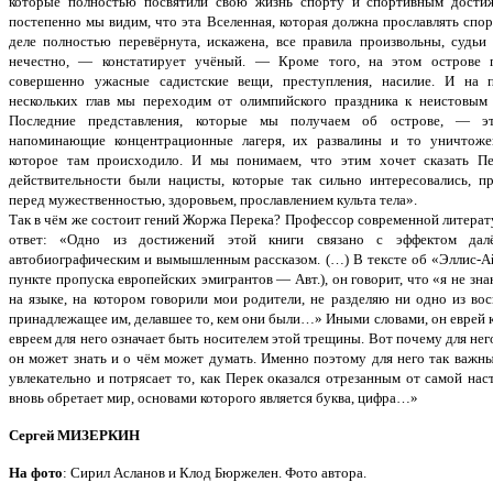
которые полностью посвятили свою жизнь спорту и спортивным дости
постепенно мы видим, что эта Вселенная, которая должна прославлять спор
деле полностью перевёрнута, искажена, все правила произвольны, судьи
нечестно, — констатирует учёный. — Кроме того, на этом острове 
совершенно ужасные садистские вещи, преступления, насилие. И на 
нескольких глав мы переходим от олимпийского праздника к неистовым 
Последние представления, которые мы получаем об острове, — эт
напоминающие концентрационные лагеря, их развалины и то уничтоже
которое там происходило. И мы понимаем, что этим хочет сказать Пе
действительности были нацисты, которые так сильно интересовались, пр
перед мужественностью, здоровьем, прославлением культа тела».
Так в чём же состоит гений Жоржа Перека? Профессор современной литерат
ответ: «Одно из достижений этой книги связано с эффектом далё
автобиографическим и вымышленным рассказом. (…) В тексте об «Эллис-А
пункте пропуска европейских эмигрантов — Авт.), он говорит, что «я не зна
на языке, на котором говорили мои родители, не разделяю ни одно из во
принадлежащее им, делавшее то, кем они были…» Иными словами, он еврей ка
евреем для него означает быть носителем этой трещины. Вот почему для нег
он может знать и о чём может думать. Именно поэтому для него так важн
увлекательно и потрясает то, как Перек оказался отрезанным от самой нас
вновь обретает мир, основами которого является буква, цифра…»
Сергей МИЗЕРКИН
На фото
: Сирил Асланов и Клод Бюржелен. Фото автора.