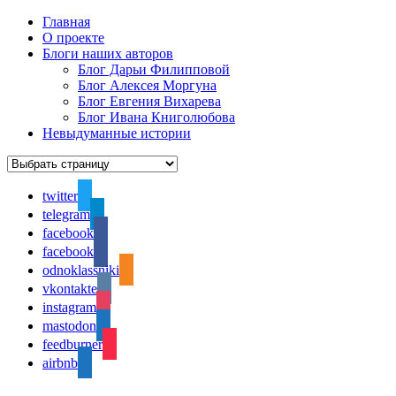
Главная
О проекте
Блоги наших авторов
Блог Дарьи Филипповой
Блог Алексея Моргуна
Блог Евгения Вихарева
Блог Ивана Книголюбова
Невыдуманные истории
twitter
telegram
facebook
facebook
odnoklassniki
vkontakte
instagram
mastodon
feedburner
airbnb