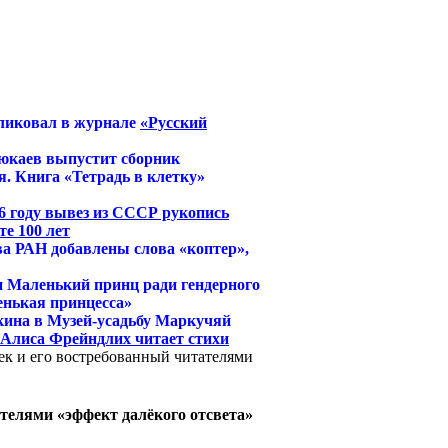
ликовал в журнале
«Русский
юкаев выпустит сборник
. Книга «Тетрадь в клетку»
6 году вывез из СССР рукопись
е 100 лет
ва РАН добавлены слова «коптер»,
и Маленький принц ради гендерного
енькая принцесса»
кина в Музей-усадьбу Маркучяй
й Алиса Фрейндлих читает стихи
к и его востребованный читателями
телями «эффект далёкого отсвета»