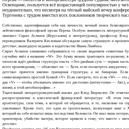
Освенциме, пользуется всё возрастающей популярностью у чит
неудивительно, что несмотря на тёплый майский вечер конфер
Тургенева с трудом вместил всех поклонников творческого нас
Собственно, идентификация себя как личности, вечный поиск безвозвра
лейтмотивом философской прозы Перека. Особую значимость литературной
лингвист Сирил Асланов (Иерусалим) и литературовед, профессор Клод
переводчиком Валерием Кисловым обсуждали самую страшную и пронзит
детства», вышедшую недавно в издательстве Ивана Лимбаха.
Сирил Асланов ознакомил собравшихся со своим видением семиотики бук
случайно ввёл в название «W». Эту букву можно трактовать по-разному, 
читателя ждёт двойная структура текста. «Это двойная суть — первая част
всего произведения, — объясняет он. — Хотя, если посмотреть аккуратнее
детства» прячется именно тринарная структура, а не бинарная. Ес
символизировать простой буквой «V». Если смотреть, что если «W» — это 
два «V» — чтобы обозначать именно это дистопию (антиутопию — Авт.), а
жизни, к этой автобиографии…»
Тщательный литературоведческий анализ дал Клод Бюржелен. Он отметил
распространение в классической французской литературе: «В этом тек
архитектуры, сила темы, к которой он обращается, и то, насколько он сп
умалчивает. Кроме того, это одна из трогательных, волнующих книг о Хо
который на себе испытал лишь последствия Холокоста. Он знал лишь потер
ориентиров, убийство матери, которое привело к тому, что вместе с ма
детстве».
Профессор заметил, что «W, или Воспоминание детства» состоит из двух ч