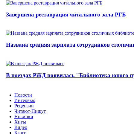
Завершена реставрация читального зала РГБ
Названа средняя зарплата сотрудников столичн
В поездах РЖД появилась "Библиотека юного п
Новости
Интервью
Рецензии
Читают-Пишут
Новинки
Хиты
Видео
Блоги