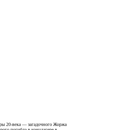
уры 20-века — загадочного Жоржа
рого погибла в концлагере в