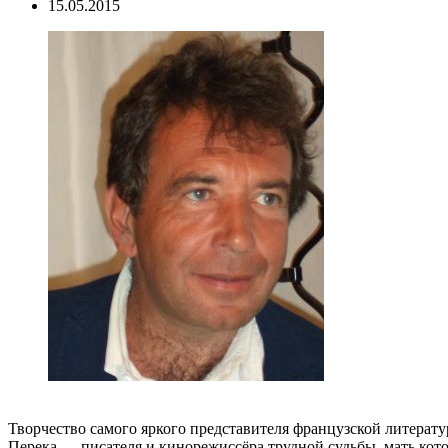
15.05.2015
Творчество самого яркого представителя французской литерат
Перека — писателя и кинорежиссёра трудной судьбы, мать кото