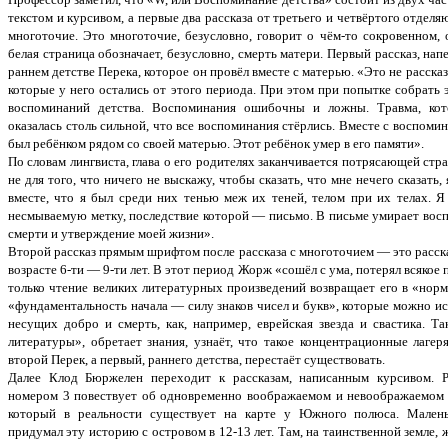
текстом и курсивом, а первые два рассказа от третьего и четвёртого отделя
многоточие. Это многоточие, безусловно, говорит о чём-то сокровенном, 
белая страница обозначает, безусловно, смерть матери. Первый рассказ, н
раннем детстве Перека, которое он провёл вместе с матерью. «Это не рассказ
которые у него остались от этого периода. При этом при попытке собрать э
воспоминаний детства. Воспоминания ошибочны и ложны. Травма, кото
оказалась столь сильной, что все воспоминания стёрлись. Вместе с воспоми
был ребёнком рядом со своей матерью. Этот ребёнок умер в его памяти».
По словам лингвиста, глава о его родителях заканчивается потрясающей ст
не для того, что ничего не выскажу, чтобы сказать, что мне нечего сказать,
вместе, что я был среди них тенью меж их теней, телом при их телах. Я
несмываемую метку, последствие которой — письмо. В письме умирает вос
смерти и утверждение моей жизни».
Второй рассказ прямым шрифтом после рассказа с многоточием — это рассказ
возрасте 6-ти — 9-ти лет. В этот период Жорж «сошёл с ума, потерял всяко
только чтение великих литературных произведений возвращает его в «нор
«фундаментальность начала — силу знаков чисел и букв», которые можно исп
несущих добро и смерть, как, например, еврейская звезда и свастика. Т
литературы», обретает знания, узнаёт, что такое концентрационные лагер
второй Перек, а первый, раннего детства, перестаёт существовать.
Далее Клод Бюржелен переходит к рассказам, написанным курсивом. Р
номером 3 повествует об одновременно воображаемом и невоображаемом 
который в реальности существует на карте у Южного полюса. Мале
придумал эту историю с островом в 12-13 лет. Там, на таинственной земле, 