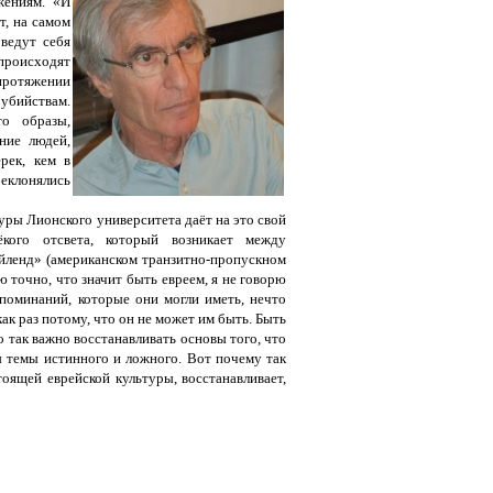
жениям. «И
т, на самом
 ведут себя
происходят
протяжении
убийствам.
о образы,
ние людей,
рек, кем в
еклонялись
уры Лионского университета даёт на это свой
кого отсвета, который возникает между
йленд» (американском транзитно-пропускном
ю точно, что значит быть евреем, я не говорю
споминаний, которые они могли иметь, нечто
к раз потому, что он не может им быть. Быть
о так важно восстанавливать основы того, что
ы темы истинного и ложного. Вот почему так
тоящей еврейской культуры, восстанавливает,