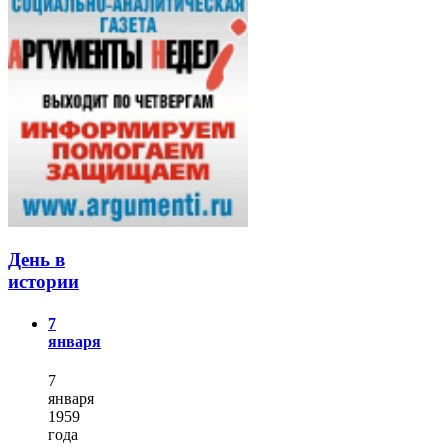
День в
истории
7
января
7
января
1959
года