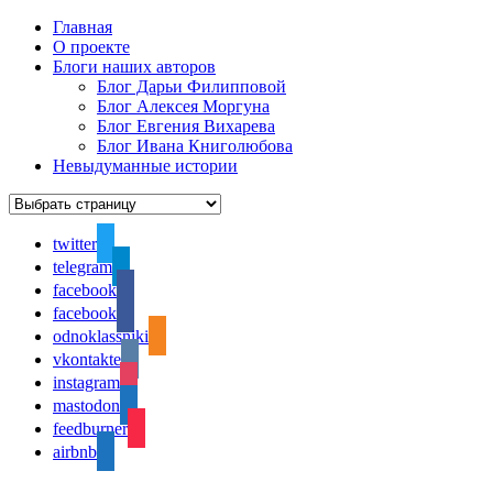
Главная
О проекте
Блоги наших авторов
Блог Дарьи Филипповой
Блог Алексея Моргуна
Блог Евгения Вихарева
Блог Ивана Книголюбова
Невыдуманные истории
twitter
telegram
facebook
facebook
odnoklassniki
vkontakte
instagram
mastodon
feedburner
airbnb