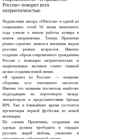
России» покорит всех
патриотичностью
Подписчики автора «Обители» в одной из
социальных сетей 18 июня нынешнего
года узнали о начале работы кумира в
новом направлении. Теперь Прилепин
решил серьёзно заняться внешним видом
россиян разных возрастов. Именно
создание образа современного гражданина
России с помощью патриотических и
национальных мотивов станет главной
целью создания новой линии.
«Я пришёл из России» — название
сборника эссе эпатажного писателя.
Именно это название посчитали наиболее
подходящим на переговорах между
литератором и представителями бренда
RPS. Уже в ближайшее время состоится
презентация первой футболки из новой
коллекции.
По словам Прилепина, созданная им
одежда должна пробудить в сердцах
русских людей любовь, уважение и
преданность собственной стране.