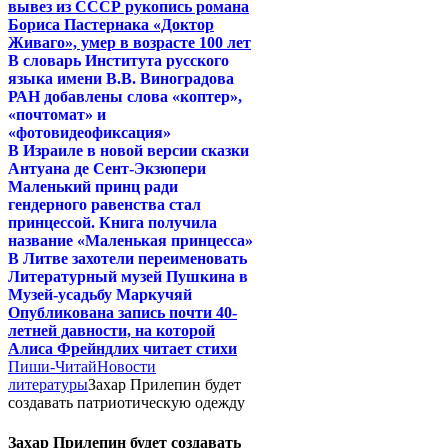
вывез из СССР рукопись романа
Бориса Пастернака «Доктор
Живаго», умер в возрасте 100 лет
В словарь Института русского
языка имени В.В. Виноградова
РАН добавлены слова «коптер»,
«почтомат» и
«фотовидеофиксация»
В Израиле в новой версии сказки
Антуана де Сент-Экзюпери
Маленький принц ради
гендерного равенства стал
принцессой. Книга получила
название «Маленькая принцесса»
В Литве захотели переименовать
Литературный музей Пушкина в
Музей-усадьбу Маркучяй
Опубликована запись почти 40-
летней давности, на которой
Алиса Фрейндлих читает стихи
Пиши-Читай
Новости
литературы
Захар Прилепин будет
создавать патриотическую одежду
Захар Прилепин будет создавать