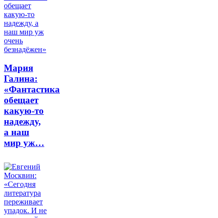
Мария
Галина:
«Фантастика
обещает
какую-то
надежду,
а наш
мир уж…