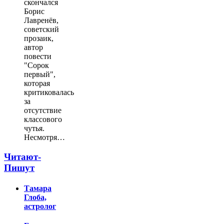
скончался
Борис
Лавренёв,
советский
прозаик,
автор
повести
"Сорок
первый",
которая
критиковалась
за
отсутствие
классового
чутья.
Несмотря…
Читают-
Пишут
Тамара
Глоба,
астролог