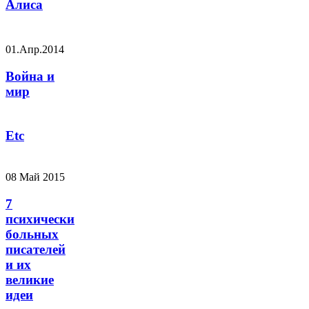
Алиса
01.Апр.2014
Война и
мир
Etc
08 Май 2015
7
психически
больных
писателей
и их
великие
идеи