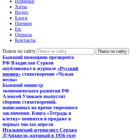
Новинки
Хиты
Видео
Блоги
Премии
Etc
Опросы
Контакты
Поиск по сайту
Бывший помощник президента
РФ Владислав Сурков
опубликовал в журнале
«Русский
пионер»
стихотворение «Чужая
весна»
Бывший министр
экономического развития РФ
Алексей Улюкаев выпустит
сборник стихотворений,
написанных во время тюремного
заключения. Книга «Тетрадь в
клетку» появится в продаже в
первых числах апреля
Итальянский журналист Серджо
Д’Анджело, который в 1956 году