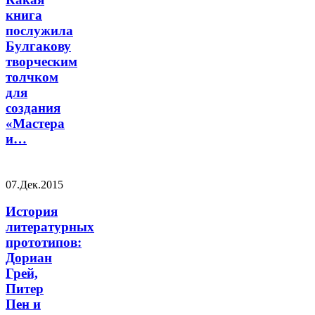
книга
послужила
Булгакову
творческим
толчком
для
создания
«Мастера
и…
07.Дек.2015
История
литературных
прототипов:
Дориан
Грей,
Питер
Пен и