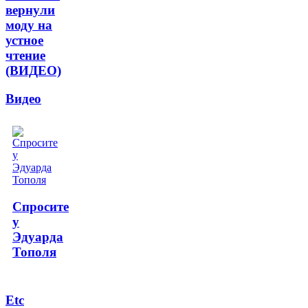
вернули
моду на
устное
чтение
(ВИДЕО)
Видео
Спросите
у
Эдуарда
Тополя
Etc