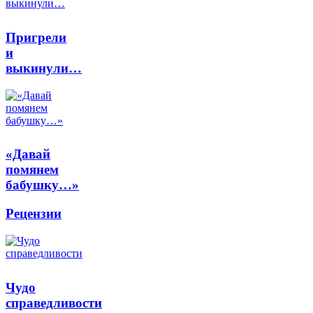
Пригрели
и
выкинули…
«Давай
помянем
бабушку…»
Рецензии
Чудо
справедливости