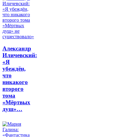
Александр
Иличевский:
«Я
убеждён,
что
никакого
второго
тома
«Мёртвых
душ»…