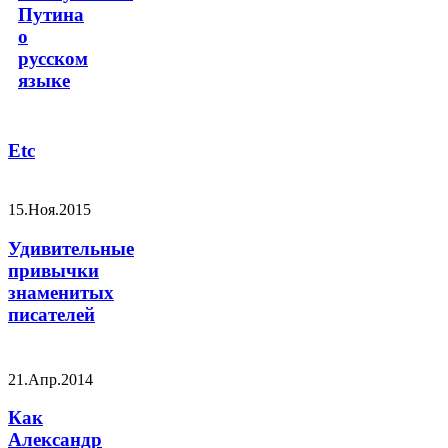
Путина
о
русском
языке
Etc
15.Ноя.2015
Удивительные
привычки
знаменитых
писателей
21.Апр.2014
Как
Александр