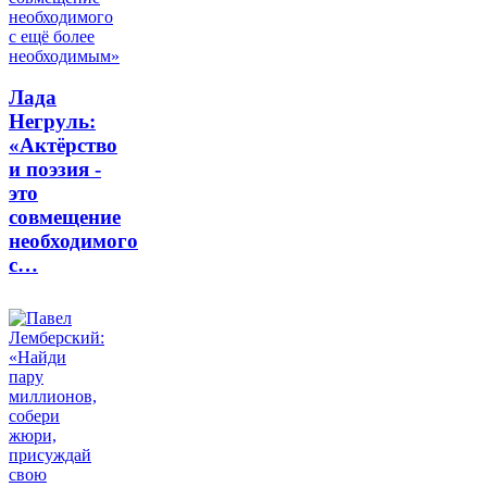
Лада
Негруль:
«Актёрство
и поэзия -
это
совмещение
необходимого
с…