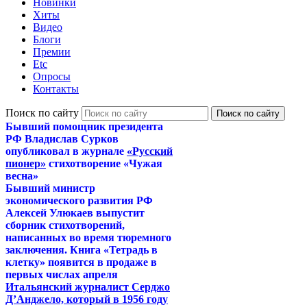
Новинки
Хиты
Видео
Блоги
Премии
Etc
Опросы
Контакты
Поиск по сайту
Бывший помощник президента
РФ Владислав Сурков
опубликовал в журнале
«Русский
пионер»
стихотворение «Чужая
весна»
Бывший министр
экономического развития РФ
Алексей Улюкаев выпустит
сборник стихотворений,
написанных во время тюремного
заключения. Книга «Тетрадь в
клетку» появится в продаже в
первых числах апреля
Итальянский журналист Серджо
Д’Анджело, который в 1956 году