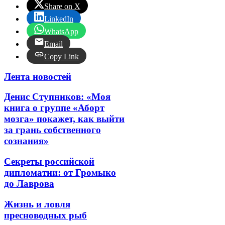
Share on X
LinkedIn
WhatsApp
Email
Copy Link
Лента новостей
Денис Ступников: «Моя
книга о группе «Аборт
мозга» покажет, как выйти
за грань собственного
сознания»
Секреты российской
дипломатии: от Громыко
до Лаврова
Жизнь и ловля
пресноводных рыб