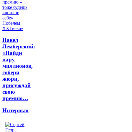
Павел
Лемберский:
«Найди
пару
миллионов,
собери
жюри,
присуждай
свою
премию…
Интервью