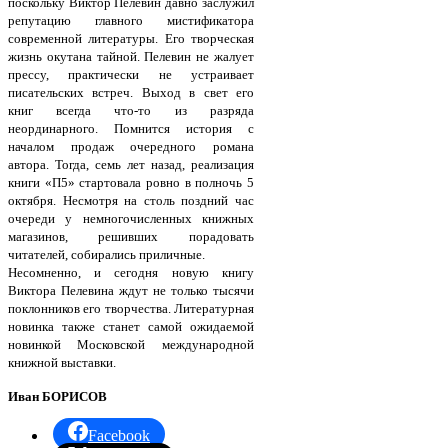
поскольку Виктор Пелевин давно заслужил
репутацию главного мистификатора
современной литературы. Его творческая
жизнь окутана тайной. Пелевин не жалует
прессу, практически не устраивает
писательских встреч. Выход в свет его
книг всегда что-то из разряда
неординарного. Помнится история с
началом продаж очередного романа
автора. Тогда, семь лет назад, реализация
книги «П5» стартовала ровно в полночь 5
октября. Несмотря на столь поздний час
очереди у немногочисленных книжных
магазинов, решивших порадовать
читателей, собирались приличные.
Несомненно, и сегодня новую книгу
Виктора Пелевина ждут не только тысячи
поклонников его творчества. Литературная
новинка также станет самой ожидаемой
новинкой Московской международной
книжной выставки.
Иван БОРИСОВ
Facebook