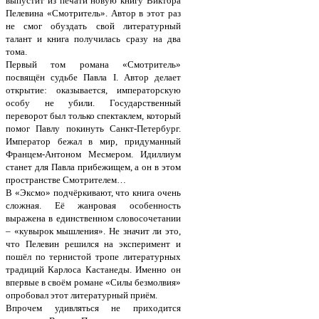
выпустит из печати новую книгу Виктора
Пелевина «Смотритель». Автор в этот раз
не смог обуздать свой литературный
талант и книга получилась сразу на два
тома.
Первый том романа «Смотритель»
посвящён судьбе Павла I. Автор делает
открытие: оказывается, императорскую
особу не убили. Государственный
переворот был только спектаклем, который
помог Павлу покинуть Санкт-Петербург.
Император бежал в мир, придуманный
Францем-Антоном Месмером. Идиллиум
станет для Павла прибежищем, а он в этом
пространстве Смотрителем…
В «Эксмо» подчёркивают, что книга очень
сложная. Её жанровая особенность
выражена в единственном словосочетании
– «кувырок мышления». Не значит ли это,
что Пелевин решился на эксперимент и
пошёл по тернистой тропе литературных
традиций Карлоса Кастанеды. Именно он
впервые в своём романе «Силы безмолвия»
опробовал этот литературный приём.
Впрочем удивляться не приходится