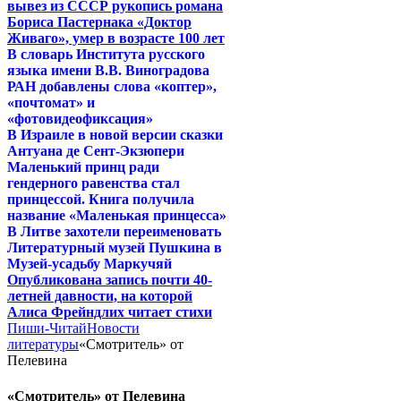
вывез из СССР рукопись романа
Бориса Пастернака «Доктор
Живаго», умер в возрасте 100 лет
В словарь Института русского
языка имени В.В. Виноградова
РАН добавлены слова «коптер»,
«почтомат» и
«фотовидеофиксация»
В Израиле в новой версии сказки
Антуана де Сент-Экзюпери
Маленький принц ради
гендерного равенства стал
принцессой. Книга получила
название «Маленькая принцесса»
В Литве захотели переименовать
Литературный музей Пушкина в
Музей-усадьбу Маркучяй
Опубликована запись почти 40-
летней давности, на которой
Алиса Фрейндлих читает стихи
Пиши-Читай
Новости
литературы
«Смотритель» от
Пелевина
«Смотритель» от Пелевина