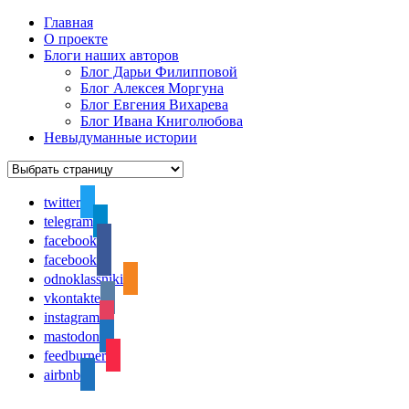
Главная
О проекте
Блоги наших авторов
Блог Дарьи Филипповой
Блог Алексея Моргуна
Блог Евгения Вихарева
Блог Ивана Книголюбова
Невыдуманные истории
twitter
telegram
facebook
facebook
odnoklassniki
vkontakte
instagram
mastodon
feedburner
airbnb