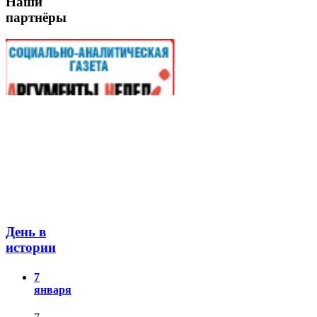
Наши
партнёры
День в
истории
7
января