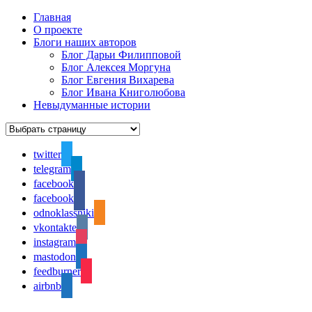
Главная
О проекте
Блоги наших авторов
Блог Дарьи Филипповой
Блог Алексея Моргуна
Блог Евгения Вихарева
Блог Ивана Книголюбова
Невыдуманные истории
twitter
telegram
facebook
facebook
odnoklassniki
vkontakte
instagram
mastodon
feedburner
airbnb