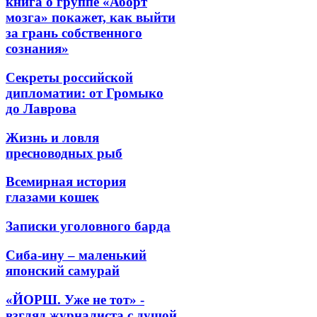
книга о группе «Аборт
мозга» покажет, как выйти
за грань собственного
сознания»
Секреты российской
дипломатии: от Громыко
до Лаврова
Жизнь и ловля
пресноводных рыб
Всемирная история
глазами кошек
Записки уголовного барда
Сиба-ину – маленький
японский самурай
«ЙОРШ. Уже не тот» -
взгляд журналиста с душой