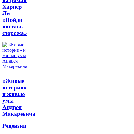
на роман
Харпер
Ли
«Пойди
поставь
сторожа»
«Живые
истории»
и живые
умы
Андрея
Макаревича
Рецензии