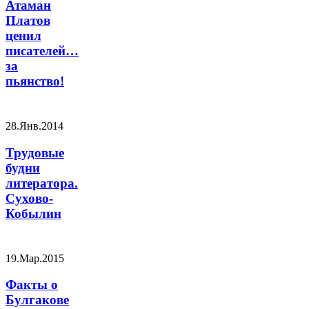
Атаман
Платов
ценил
писателей…
за
пьянство!
28.Янв.2014
Трудовые
будни
литератора.
Сухово-
Кобылин
19.Мар.2015
Факты о
Булгакове