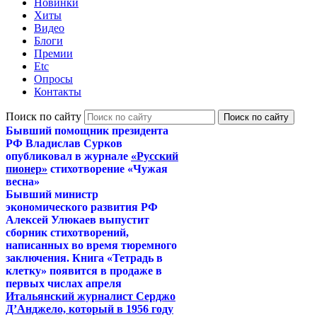
Новинки
Хиты
Видео
Блоги
Премии
Etc
Опросы
Контакты
Поиск по сайту
Бывший помощник президента
РФ Владислав Сурков
опубликовал в журнале
«Русский
пионер»
стихотворение «Чужая
весна»
Бывший министр
экономического развития РФ
Алексей Улюкаев выпустит
сборник стихотворений,
написанных во время тюремного
заключения. Книга «Тетрадь в
клетку» появится в продаже в
первых числах апреля
Итальянский журналист Серджо
Д’Анджело, который в 1956 году