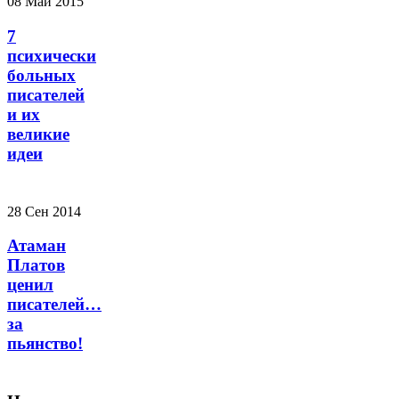
08 Май 2015
7
психически
больных
писателей
и их
великие
идеи
28 Сен 2014
Атаман
Платов
ценил
писателей…
за
пьянство!