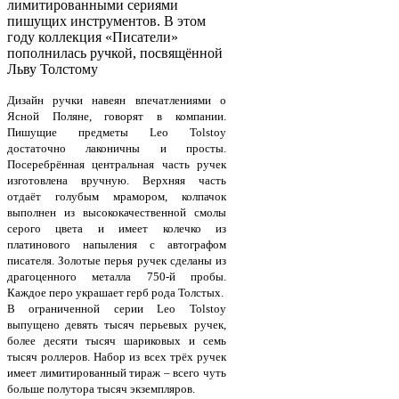
лимитированными сериями
пишущих инструментов. В этом
году коллекция «Писатели»
пополнилась ручкой, посвящённой
Льву Толстому
Дизайн ручки навеян впечатлениями о
Ясной Поляне, говорят в компании.
Пишущие предметы Leo Tolstoy
достаточно лаконичны и просты.
Посеребрённая центральная часть ручек
изготовлена вручную. Верхняя часть
отдаёт голубым мрамором, колпачок
выполнен из высококачественной смолы
серого цвета и имеет колечко из
платинового напыления с автографом
писателя. Золотые перья ручек сделаны из
драгоценного металла 750-й пробы.
Каждое перо украшает герб рода Толстых.
В ограниченной серии Leo Tolstoy
выпущено девять тысяч перьевых ручек,
более десяти тысяч шариковых и семь
тысяч роллеров. Набор из всех трёх ручек
имеет лимитированный тираж – всего чуть
больше полутора тысяч экземпляров.