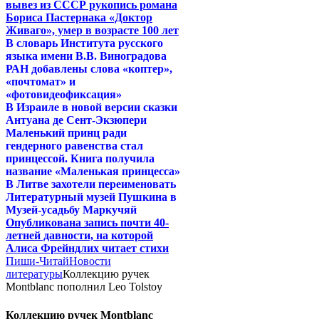
вывез из СССР рукопись романа
Бориса Пастернака «Доктор
Живаго», умер в возрасте 100 лет
В словарь Института русского
языка имени В.В. Виноградова
РАН добавлены слова «коптер»,
«почтомат» и
«фотовидеофиксация»
В Израиле в новой версии сказки
Антуана де Сент-Экзюпери
Маленький принц ради
гендерного равенства стал
принцессой. Книга получила
название «Маленькая принцесса»
В Литве захотели переименовать
Литературный музей Пушкина в
Музей-усадьбу Маркучяй
Опубликована запись почти 40-
летней давности, на которой
Алиса Фрейндлих читает стихи
Пиши-Читай
Новости
литературы
Коллекцию ручек
Montblanc пополнил Leo Tolstoy
Коллекцию ручек Montblanc