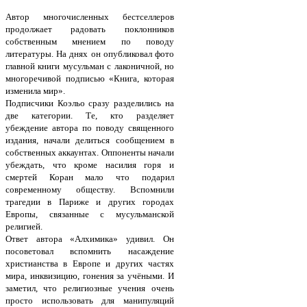
Автор многочисленных бестселлеров
продолжает радовать поклонников
собственным мнением по поводу
литературы. На днях он опубликовал фото
главной книги мусульман с лаконичной, но
многоречивой подписью «Книга, которая
изменила мир».
Подписчики Коэльо сразу разделились на
две категории. Те, кто разделяет
убеждение автора по поводу священного
издания, начали делиться сообщением в
собственных аккаунтах. Оппоненты начали
убеждать, что кроме насилия горя и
смертей Коран мало что подарил
современному обществу. Вспомнили
трагедии в Париже и других городах
Европы, связанные с мусульманской
религией.
Ответ автора «Алхимика» удивил. Он
посоветовал вспомнить насаждение
христианства в Европе и других частях
мира, инквизицию, гонения за учёными. И
заметил, что религиозные учения очень
просто использовать для манипуляций