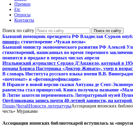
Премии
Etc
Опросы
Контакты
Поиск по сайту
Бывший помощник президента РФ Владислав Сурков опуб
пионер»
стихотворение «Чужая весна»
Бывший министр экономического развития РФ Алексей Ул
стихотворений, написанных во время тюремного заключения
появится в продаже в первых числах апреля
Итальянский журналист Серджо Д’Анджело, который в 195
романа Бориса Пастернака «Доктор Живаго», умер в возраст
В словарь Института русского языка имени В.В. Виноградо
«почтомат» и «фотовидеофиксация»
В Израиле в новой версии сказки Антуана де Сент-Экзюпер
равенства стал принцессой. Книга получила название «Мал
В Литве захотели переименовать Литературный музей Пуш
Опубликована запись почти 40-летней давности, на которо
Пиши-Читай
Новости литературы
Ассоциация японских библио
честь» Мураками
Ассоциация японских библиотекарей вступилась за «поруг