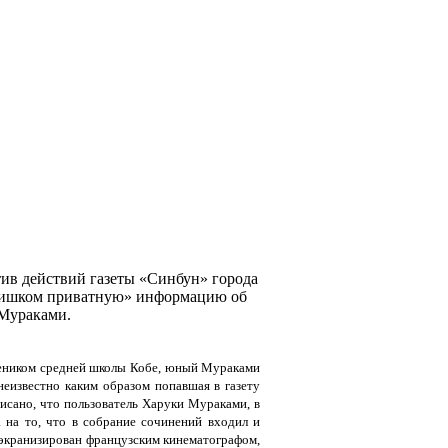
ив действий газеты «Синбун» города
«слишком приватную» информацию об
 Мураками.
учеником средней школы Кобе, юный Мураками
неизвестно каким образом попавшая в газету
писано, что пользователь Харуки Мураками, в
а на то, что в собрание сочинений входил и
 экранизирован французским кинематографом,