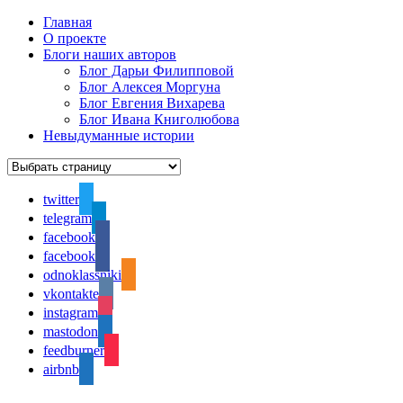
Главная
О проекте
Блоги наших авторов
Блог Дарьи Филипповой
Блог Алексея Моргуна
Блог Евгения Вихарева
Блог Ивана Книголюбова
Невыдуманные истории
twitter
telegram
facebook
facebook
odnoklassniki
vkontakte
instagram
mastodon
feedburner
airbnb