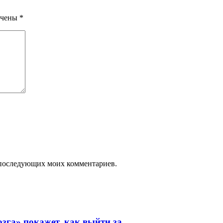
ечены
*
ля последующих моих комментариев.
зга» покажет, как выйти за