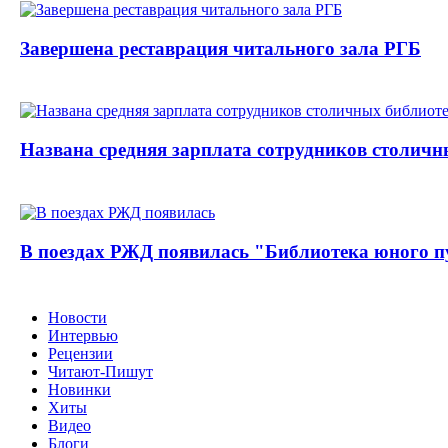
Завершена реставрация читального зала РГБ
Названа средняя зарплата сотрудников столичн
В поездах РЖД появилась "Библиотека юного п
Новости
Интервью
Рецензии
Читают-Пишут
Новинки
Хиты
Видео
Блоги