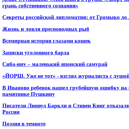
грань собственного сознания»
Секреты российской дипломатии: от Громыко до
Жизнь и ловля пресноводных рыб
Всемирная история глазами кошек
Записки уголовного барда
Сиба-ину – маленький японский самурай
«ЙОРШ. Уже не тот» - взгляд журналиста с душо
В Иваново ребенок нашел грубейшую ошибку на 
памятнике Пушкину
Писатели Линвуд Баркли и Стивен Кинг отказали
России
Поэзия в темноте