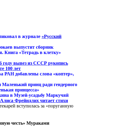
ликовал в журнале
«Русский
юкаев выпустит сборник
. Книга «Тетрадь в клетку»
6 году вывез из СССР рукопись
е 100 лет
ва РАН добавлены слова «коптер»,
и Маленький принц ради гендерного
енькая принцесса»
кина в Музей-усадьбу Маркучяй
й Алиса Фрейндлих читает стихи
текарей вступилась за «поруганную
анную честь» Мураками