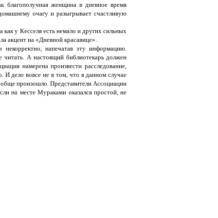
как благополучная женщина в дневное время
 домашнему очагу и разыгрывает счастливую
а как у Кесселя есть немало и других сильных
ала акцент на «Дневной красавице».
и некорректно, напечатав эту информацию.
е читать. А настоящий библиотекарь должен
циация намерена произвести расследование,
 И дело вовсе не в том, что в данном случае
 вообще произошло. Представители Ассоциации
если на месте Мураками оказался простой, не