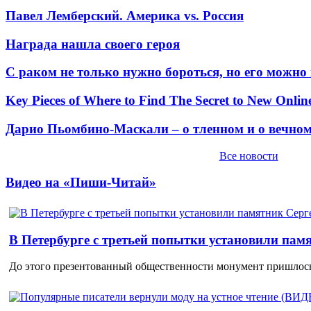
Павел Лемберский. Америка vs. Россия
Награда нашла своего героя
С раком не только нужно бороться, но его можно
Key Pieces of Where to Find The Secret to New Onlin
Дарио Пьомбино-Маскали – о тленном и о вечно
Все новости
Видео на «Пиши-Читай»
В Петербурге с третьей попытки установили пам
До этого презентованный общественности монумент пришлось