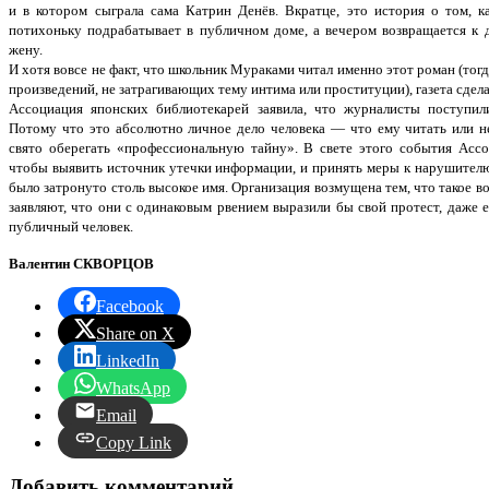
и в котором сыграла сама Катрин Денёв. Вкратце, это история о том, 
потихоньку подрабатывает в публичном доме, а вечером возвращается к
жену.
И хотя вовсе не факт, что школьник Мураками читал именно этот роман (тогд
произведений, не затрагивающих тему интима или проституции), газета сдел
Ассоциация японских библиотекарей заявила, что журналисты поступил
Потому что это абсолютно личное дело человека — что ему читать или н
свято оберегать «профессиональную тайну». В свете этого события Ассо
чтобы выявить источник утечки информации, и принять меры к нарушителю.
было затронуто столь высокое имя. Организация возмущена тем, что такое
заявляют, что они с одинаковым рвением выразили бы свой протест, даже 
публичный человек.
Валентин СКВОРЦОВ
Facebook
Share on X
LinkedIn
WhatsApp
Email
Copy Link
Добавить комментарий