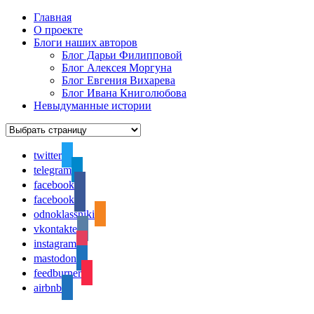
Главная
О проекте
Блоги наших авторов
Блог Дарьи Филипповой
Блог Алексея Моргуна
Блог Евгения Вихарева
Блог Ивана Книголюбова
Невыдуманные истории
twitter
telegram
facebook
facebook
odnoklassniki
vkontakte
instagram
mastodon
feedburner
airbnb