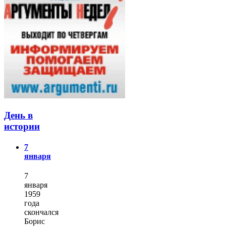
День в
истории
7
января
7
января
1959
года
скончался
Борис