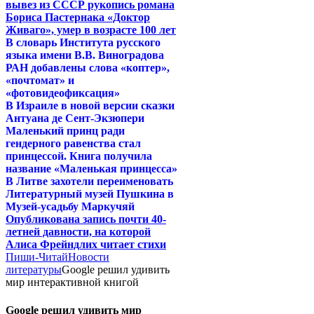
вывез из СССР рукопись романа
Бориса Пастернака «Доктор
Живаго», умер в возрасте 100 лет
В словарь Института русского
языка имени В.В. Виноградова
РАН добавлены слова «коптер»,
«почтомат» и
«фотовидеофиксация»
В Израиле в новой версии сказки
Антуана де Сент-Экзюпери
Маленький принц ради
гендерного равенства стал
принцессой. Книга получила
название «Маленькая принцесса»
В Литве захотели переименовать
Литературный музей Пушкина в
Музей-усадьбу Маркучяй
Опубликована запись почти 40-
летней давности, на которой
Алиса Фрейндлих читает стихи
Пиши-Читай
Новости
литературы
Google решил удивить
мир интерактивной книгой
Google решил удивить мир