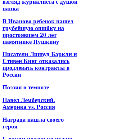
взгляд журналиста с душой
панка
В Иваново ребенок нашел
грубейшую ошибку на
простоявшем 20 лет
памятнике Пушкину
Писатели Линвуд Баркли и
Стивен Кинг отказались
продлевать контракты в
России
Поэзия в темноте
Павел Лемберский.
Америка vs. Россия
Награда нашла своего
героя
С раком не только нужно