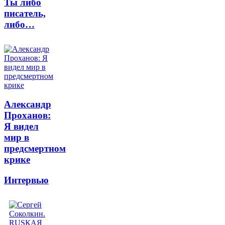
Ты либо
писатель,
либо…
Александр
Проханов:
Я видел
мир в
предсмертном
крике
Интервью