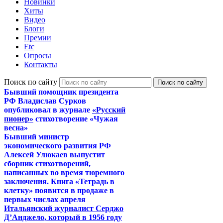
Новинки
Хиты
Видео
Блоги
Премии
Etc
Опросы
Контакты
Поиск по сайту
Бывший помощник президента
РФ Владислав Сурков
опубликовал в журнале
«Русский
пионер»
стихотворение «Чужая
весна»
Бывший министр
экономического развития РФ
Алексей Улюкаев выпустит
сборник стихотворений,
написанных во время тюремного
заключения. Книга «Тетрадь в
клетку» появится в продаже в
первых числах апреля
Итальянский журналист Серджо
Д’Анджело, который в 1956 году