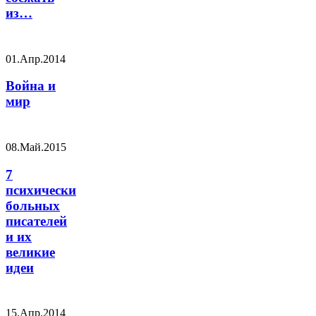
из…
01.Апр.2014
Война и
мир
08.Май.2015
7
психически
больных
писателей
и их
великие
идеи
15.Апр.2014