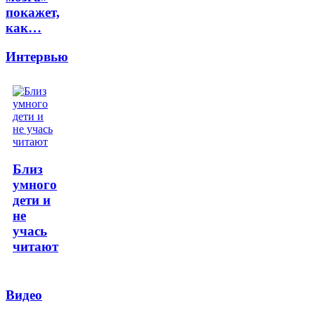
покажет,
как…
Интервью
Близ
умного
дети и
не
учась
читают
Видео