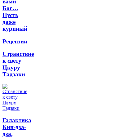
вами
Бог…
Пусть
даже
куриный
Рецензии
Странствие
к свету
Цкуру
Тадзаки
Галактика
Кин-дза-
дза,