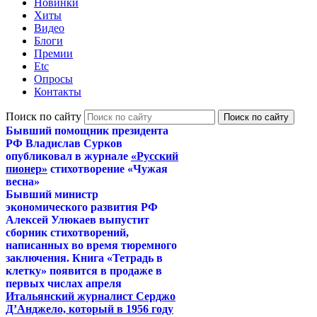
Новинки
Хиты
Видео
Блоги
Премии
Etc
Опросы
Контакты
Поиск по сайту
Бывший помощник президента
РФ Владислав Сурков
опубликовал в журнале
«Русский
пионер»
стихотворение «Чужая
весна»
Бывший министр
экономического развития РФ
Алексей Улюкаев выпустит
сборник стихотворений,
написанных во время тюремного
заключения. Книга «Тетрадь в
клетку» появится в продаже в
первых числах апреля
Итальянский журналист Серджо
Д’Анджело, который в 1956 году