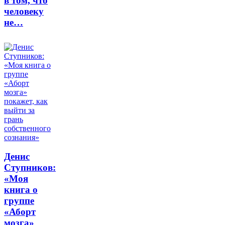
в том, что
человеку
не…
Денис
Ступников:
«Моя
книга о
группе
«Аборт
мозга»