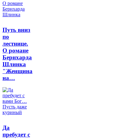
Путь вниз
по
лестнице.
О романе
Бернхарда
Шлинка
"Женщина
на…
Да
пребудет с