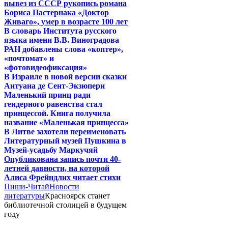
вывез из СССР рукопись романа
Бориса Пастернака «Доктор
Живаго», умер в возрасте 100 лет
В словарь Института русского
языка имени В.В. Виноградова
РАН добавлены слова «коптер»,
«почтомат» и
«фотовидеофиксация»
В Израиле в новой версии сказки
Антуана де Сент-Экзюпери
Маленький принц ради
гендерного равенства стал
принцессой. Книга получила
название «Маленькая принцесса»
В Литве захотели переименовать
Литературный музей Пушкина в
Музей-усадьбу Маркучяй
Опубликована запись почти 40-
летней давности, на которой
Алиса Фрейндлих читает стихи
Пиши-Читай
Новости
литературы
Красноярск станет
библиотечной столицей в будущем
году