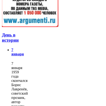
День в
истории
7
января
7
января
1959
года
скончался
Борис
Лавренёв,
советский
прозаик,
автор