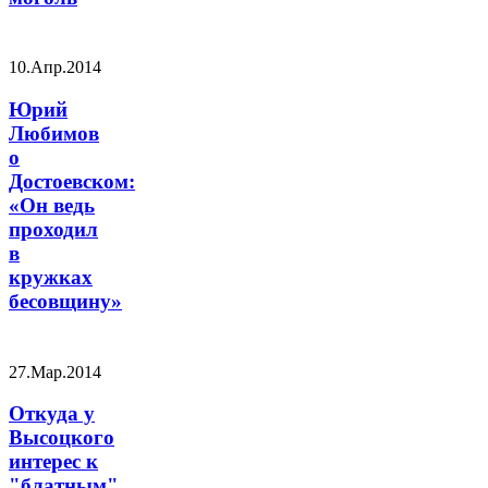
10.Апр.2014
Юрий
Любимов
о
Достоевском:
«Он ведь
проходил
в
кружках
бесовщину»
27.Мар.2014
Откуда у
Высоцкого
интерес к
"блатным"