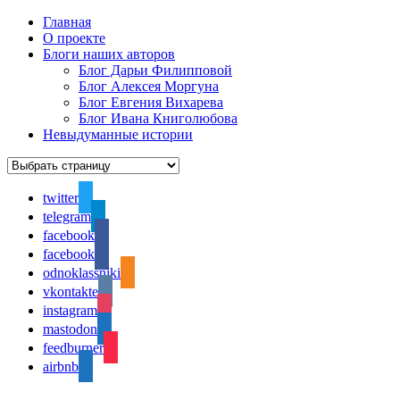
Главная
О проекте
Блоги наших авторов
Блог Дарьи Филипповой
Блог Алексея Моргуна
Блог Евгения Вихарева
Блог Ивана Книголюбова
Невыдуманные истории
twitter
telegram
facebook
facebook
odnoklassniki
vkontakte
instagram
mastodon
feedburner
airbnb