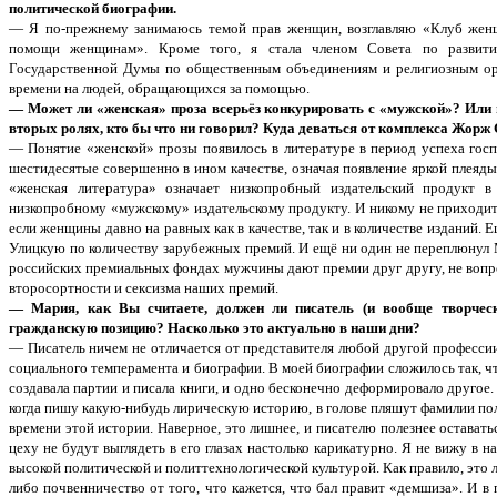
политической биографии.
— Я по-прежнему занимаюсь темой прав женщин, возглавляю «Клуб жен
помощи женщинам». Кроме того, я стала членом Совета по развити
Государственной Думы по общественным объединениям и религиозным орг
времени на людей, обращающихся за помощью.
— Может ли «женская» проза всерьёз конкурировать с «мужской»? Или 
вторых ролях, кто бы что ни говорил? Куда деваться от комплекса Жорж
— Понятие «женской» прозы появилось в литературе в период успеха госп
шестидесятые совершенно в ином качестве, означая появление яркой плеяд
«женская литература» означает низкопробный издательский продукт в
низкопробному «мужскому» издательскому продукту. И никому не приходит 
если женщины давно на равных как в качестве, так и в количестве изданий
Улицкую по количеству зарубежных премий. И ещё ни один не переплюнул 
российских премиальных фондах мужчины дают премии друг другу, не вопро
второсортности и сексизма наших премий.
— Мария, как Вы считаете, должен ли писатель (и вообще творческ
гражданскую позицию? Насколько это актуально в наши дни?
— Писатель ничем не отличается от представителя любой другой профессии.
социального темперамента и биографии. В моей биографии сложилось так, чт
создавала партии и писала книги, и одно бесконечно деформировало другое.
когда пишу какую-нибудь лирическую историю, в голове пляшут фамилии по
времени этой истории. Наверное, это лишнее, и писателю полезнее оставать
цеху не будут выглядеть в его глазах настолько карикатурно. Я не вижу в 
высокой политической и политтехнологической культурой. Как правило, это 
либо почвенничество от того, что кажется, что бал правит «демшиза». И в