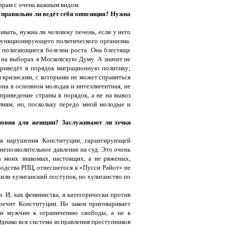
ирам с очень важным видом.
 правильно ли ведёт себя оппозиция? Нужна
вать, нужна ли человеку печень, если у него
функционирующего политического организма.
се полагающиеся болезни роста. Она блестяще
т на выборах в Московскую Думу. А значит не
приведёт в порядок миграционную политику;
 кризисами, с которыми не может справиться
она в основном молодая и интеллигентная, не
 приведение страны в порядок, а не на вывоз
лиям, но, поскольку передо мной молодые и
овия для женщин? Заслуживают ли зэчки
я нарушения Конституции, гарантирующей
 непозволительное давление на суд. Это очень
а моих знакомых, настоящих, а не ряженых,
водства РПЦ, отнесшегося к «Пусси Райот» не
шили хулиганский поступок, но хулиганство по
 И, как феминистка, я категорически против
ечит Конституции. Но закон приговаривает
 и мужчин к ограничению свободы, а не к
Однако вся система исправления преступников