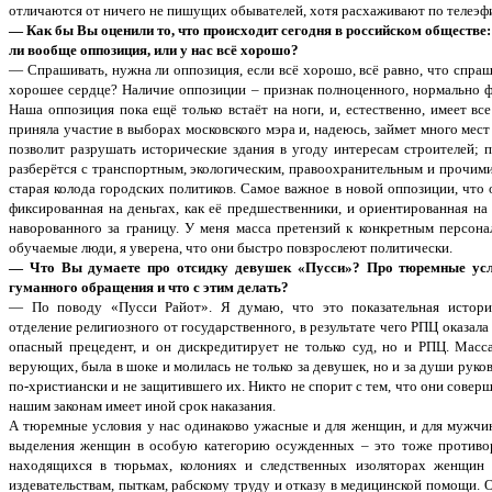
отличаются от ничего не пишущих обывателей, хотя расхаживают по телеэф
— Как бы Вы оценили то, что происходит сегодня в российском обществе:
ли вообще оппозиция, или у нас всё хорошо?
— Спрашивать, нужна ли оппозиция, если всё хорошо, всё равно, что спраши
хорошее сердце? Наличие оппозиции – признак полноценного, нормально 
Наша оппозиция пока ещё только встаёт на ноги, и, естественно, имеет в
приняла участие в выборах московского мэра и, надеюсь, займет много мес
позволит разрушать исторические здания в угоду интересам строителей; 
разберётся с транспортным, экологическим, правоохранительным и прочими
старая колода городских политиков. Самое важное в новой оппозиции, что 
фиксированная на деньгах, как её предшественники, и ориентированная на
наворованного за границу. У меня масса претензий к конкретным персона
обучаемые люди, я уверена, что они быстро повзрослеют политически.
— Что Вы думаете про отсидку девушек «Пусси»? Про тюремные усл
гуманного обращения и что с этим делать?
— По поводу «Пусси Райот». Я думаю, что это показательная истори
отделение религиозного от государственного, в результате чего РПЦ оказала
опасный прецедент, и он дискредитирует не только суд, но и РПЦ. Масс
верующих, была в шоке и молилась не только за девушек, но и за души руко
по-христиански и не защитившего их. Никто не спорит с тем, что они совер
нашим законам имеет иной срок наказания.
А тюремные условия у нас одинаково ужасные и для женщин, и для мужчин.
выделения женщин в особую категорию осужденных – это тоже противор
находящихся в тюрьмах, колониях и следственных изоляторах женщин
издевательствам, пыткам, рабскому труду и отказу в медицинской помощи. 