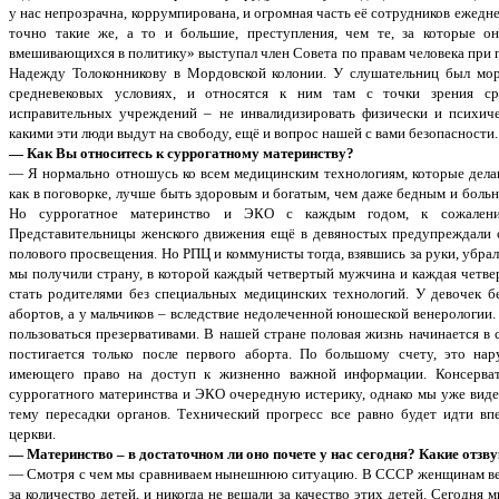
у нас непрозрачна, коррумпирована, и огромная часть её сотрудников еже
точно такие же, а то и большие, преступления, чем те, за которые 
вмешивающихся в политику» выступал член Совета по правам человека при
Надежду Толоконникову в Мордовской колонии. У слушательниц был моро
средневековых условиях, и относятся к ним там с точки зрения сре
исправительных учреждений – не инвалидизировать физически и психичес
какими эти люди выдут на свободу, ещё и вопрос нашей с вами безопасности.
— Как Вы относитесь к суррогатному материнству?
— Я нормально отношусь ко всем медицинским технологиям, которые делаю
как в поговорке, лучше быть здоровым и богатым, чем даже бедным и больн
Но суррогатное материнство и ЭКО с каждым годом, к сожалению
Представительницы женского движения ещё в девяностых предупреждали о 
полового просвещения. Но РПЦ и коммунисты тогда, взявшись за руки, убрал
мы получили страну, в которой каждый четвертый мужчина и каждая четве
стать родителями без специальных медицинских технологий. У девочек б
абортов, а у мальчиков – вследствие недолеченной юношеской венерологии. 
пользоваться презервативами. В нашей стране половая жизнь начинается в с
постигается только после первого аборта. По большому счету, это н
имеющего право на доступ к жизненно важной информации. Консерват
суррогатного материнства и ЭКО очередную истерику, однако мы уже видел
тему пересадки органов. Технический прогресс все равно будет идти вп
церкви.
— Материнство – в достаточном ли оно почете у нас сегодня? Какие отзв
— Смотря с чем мы сравниваем нынешнюю ситуацию. В СССР женщинам веш
за количество детей, и никогда не вешали за качество этих детей. Сегодня 