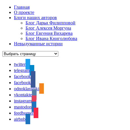
Главная
О проекте
Блоги наших авторов
Блог Дарьи Филипповой
Блог Алексея Моргуна
Блог Евгения Вихарева
Блог Ивана Книголюбова
Невыдуманные истории
twitter
telegram
facebook
facebook
odnoklassniki
vkontakte
instagram
mastodon
feedburner
airbnb