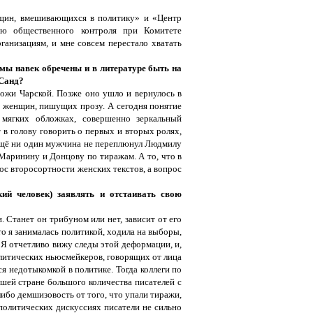
щин, вмешивающихся в политику» и «Центр
ю общественного контроля при Комитете
анизациям, и мне совсем перестало хватать
мы навек обречены и в литературе быть на
 Санд?
ожи Чарской. Позже оно ушло и вернулось в
ы женщин, пишущих прозу. А сегодня понятие
 мягких обложках, совершенно зеркальный
в голову говорить о первых и вторых ролях,
. Ещё ни один мужчина не переплюнул Людмилу
Маринину и Донцову по тиражам. А то, что в
с второсортности женских текстов, а вопрос
ий человек) заявлять и отстаивать свою
 Станет он трибуном или нет, зависит от его
о я занималась политикой, ходила на выборы,
 Я отчетливо вижу следы этой деформации, и,
литических ньюсмейкеров, говорящих от лица
ся недотыкомкой в политике. Тогда коллеги по
нашей стране большого количества писателей с
либо демшизовость от того, что упали тиражи,
 политических дискуссиях писатели не сильно