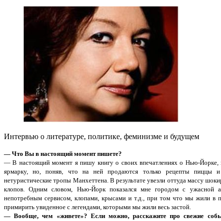
Интервью о литературе, политике, феминизме и будущем
— Что Вы в настоящий момент пишете?
— В настоящий момент я пишу книгу о своих впечатлениях о Нью-Йорке,
ярмарку, но, поняв, что на ней продаются только рецепты пиццы и 
нетуристические тропы Манхеттена. В результате увезли оттуда массу шо
клопов. Одним словом, Нью-Йорк показался мне городом с ужасной а
непотребным сервисом, клопами, крысами и т.д., при том что мы жили в 
примирить увиденное с легендами, которыми мы жили весь застой.
— Вообще, чем «живете»? Если можно, расскажите про свежие собы