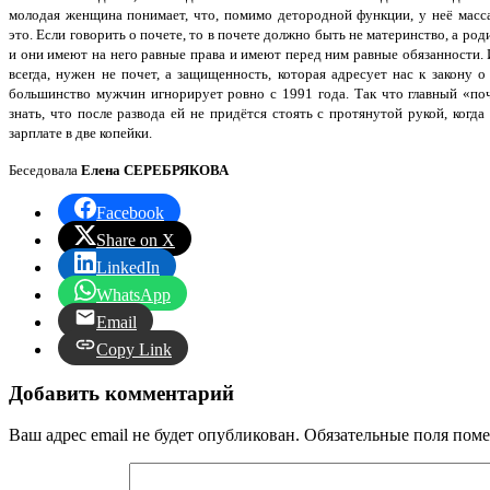
молодая женщина понимает, что, помимо детородной функции, у неё масса
это. Если говорить о почете, то в почете должно быть не материнство, а роди
и они имеют на него равные права и имеют перед ним равные обязанности. 
всегда, нужен не почет, а защищенность, которая адресует нас к закону 
большинство мужчин игнорирует ровно с 1991 года. Так что главный «по
знать, что после развода ей не придётся стоять с протянутой рукой, когд
зарплате в две копейки.
Беседовала
Елена СЕРЕБРЯКОВА
Facebook
Share on X
LinkedIn
WhatsApp
Email
Copy Link
Добавить комментарий
Ваш адрес email не будет опубликован.
Обязательные поля пом