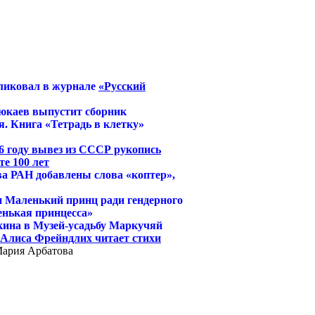
ликовал в журнале
«Русский
юкаев выпустит сборник
. Книга «Тетрадь в клетку»
6 году вывез из СССР рукопись
е 100 лет
ва РАН добавлены слова «коптер»,
и Маленький принц ради гендерного
енькая принцесса»
кина в Музей-усадьбу Маркучяй
й Алиса Фрейндлих читает стихи
Мария Арбатова