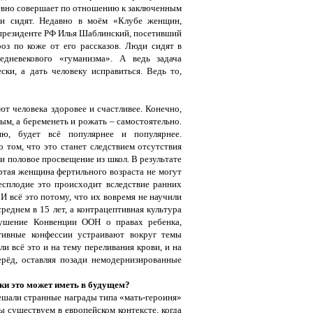
дневно совершает по отношению к заключенным
они сидят. Недавно в моём «Клубе женщин,
 президенте РФ Илья Шаблинский, посетивший
з по коже от его рассказов. Люди сидят в
дневекового «гуманизма». А ведь задача
ки, а дать человеку исправиться. Ведь то,
т человека здоровее и счастливее. Конечно,
ым, а беременеть и рожать – самостоятельно.
, будет всё популярнее и популярнее.
том, что это станет следствием отсутствия
и половое просвещение из школ. В результате
ртая женщина фертильного возраста не могут
есплодие это происходит вследствие ранних
И всё это потому, что их вовремя не научили
реднем в 15 лет, а контрацептивная культура
арушение Конвенции ООН о правах ребенка,
ивные конфессии устраивают вокруг темы
и всё это и на тему переливания крови, и на
ерёд, оставляя позади немодернизированные
уки это может иметь в будущем?
али странные награды типа «мать-героиня»
мы существуем в европейском контексте, когда