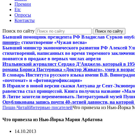
Премии
Etc
Опросы
Контакты
Поиск по сайту
Бывший помощник президента РФ Владислав Сурков опуб
пионер»
стихотворение «Чужая весна»
Бывший министр экономического развития РФ Алексей Ул
стихотворений, написанных во время тюремного заключения
появится в продаже в первых числах апреля
Итальянский журналист Серджо Д’Анджело, который в 195
романа Бориса Пастернака «Доктор Живаго», умер в возраст
В словарь Института русского языка имени В.В. Виноградо
«почтомат» и «фотовидеофиксация»
В Израиле в новой версии сказки Антуана де Сент-Экзюпер
равенства стал принцессой. Книга получила название «Мал
В Литве захотели переименовать Литературный музей Пуш
Опубликована запись почти 40-летней давности, на которо
Пиши-Читай
Интервью писателей
Что привезла из Нью-Йорка 
Что привезла из Нью-Йорка Мария Арбатова
14.10.2013