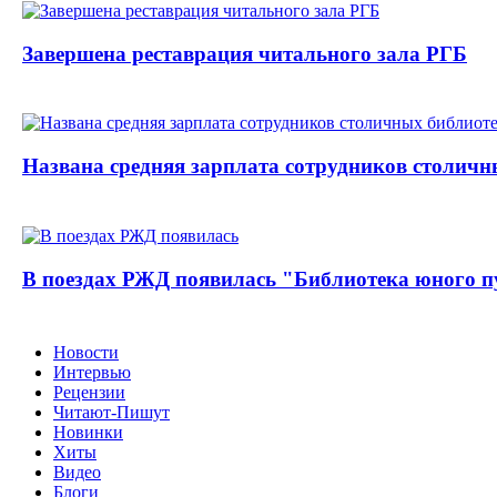
Завершена реставрация читального зала РГБ
Названа средняя зарплата сотрудников столичн
В поездах РЖД появилась "Библиотека юного п
Новости
Интервью
Рецензии
Читают-Пишут
Новинки
Хиты
Видео
Блоги