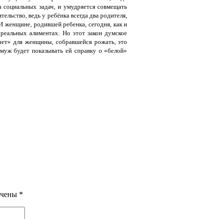
 социальных задач, и умудряется совмещать
тельство, ведь у ребёнка всегда два родителя,
И женщине, родившей ребенка, сегодня, как и
о реальных алиментах. Но этот закон думское
чет» для женщины, собравшейся рожать, это
а муж будет показывать ей справку о «белой»
ечены
*