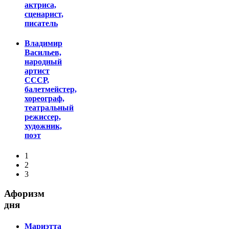
актриса,
сценарист,
писатель
Владимир
Васильев,
народный
артист
СССР,
балетмейстер,
хореограф,
театральный
режиссер,
художник,
поэт
1
2
3
Афоризм
дня
Мариэтта