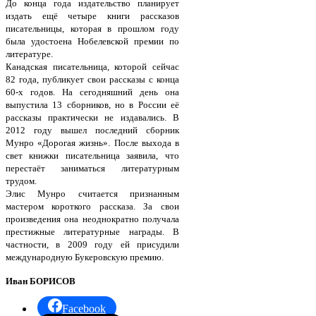
До конца года издательство планирует
издать ещё четыре книги рассказов
писательницы, которая в прошлом году
была удостоена Нобелевской премии по
литературе.
Канадская писательница, которой сейчас
82 года, публикует свои рассказы с конца
60-х годов. На сегодняшний день она
выпустила 13 сборников, но в России её
рассказы практически не издавались. В
2012 году вышел последний сборник
Мунро «Дорогая жизнь». После выхода в
свет книжки писательница заявила, что
перестаёт заниматься литературным
трудом.
Элис Мунро считается признанным
мастером короткого рассказа. За свои
произведения она неоднократно получала
престижные литературные награды. В
частности, в 2009 году ей присудили
международную Букеровскую премию.
Иван БОРИСОВ
Facebook