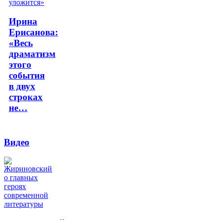
Ирина
Ерисанова:
«Весь
драматизм
этого
события
в двух
строках
не…
Видео