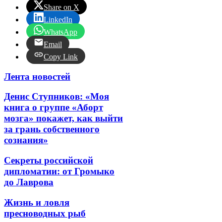
Share on X
LinkedIn
WhatsApp
Email
Copy Link
Лента новостей
Денис Ступников: «Моя
книга о группе «Аборт
мозга» покажет, как выйти
за грань собственного
сознания»
Секреты российской
дипломатии: от Громыко
до Лаврова
Жизнь и ловля
пресноводных рыб