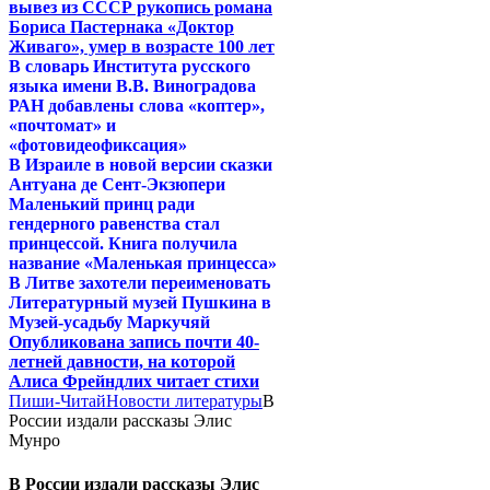
вывез из СССР рукопись романа
Бориса Пастернака «Доктор
Живаго», умер в возрасте 100 лет
В словарь Института русского
языка имени В.В. Виноградова
РАН добавлены слова «коптер»,
«почтомат» и
«фотовидеофиксация»
В Израиле в новой версии сказки
Антуана де Сент-Экзюпери
Маленький принц ради
гендерного равенства стал
принцессой. Книга получила
название «Маленькая принцесса»
В Литве захотели переименовать
Литературный музей Пушкина в
Музей-усадьбу Маркучяй
Опубликована запись почти 40-
летней давности, на которой
Алиса Фрейндлих читает стихи
Пиши-Читай
Новости литературы
В
России издали рассказы Элис
Мунро
В России издали рассказы Элис