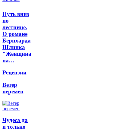
Путь вниз
по
лестнице.
О романе
Бернхарда
Шлинка
"Женщина
на…
Рецензии
Ветер
перемен
Чудеса да
и только