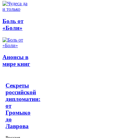
Боль от
«Боли»
Анонсы в
мире книг
Секреты
российской
дипломатии:
от
Громыко
до
Лаврова
Россия