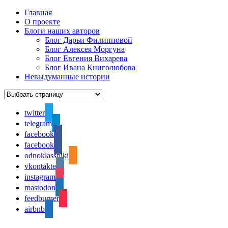
Главная
О проекте
Блоги наших авторов
Блог Дарьи Филипповой
Блог Алексея Моргуна
Блог Евгения Вихарева
Блог Ивана Книголюбова
Невыдуманные истории
twitter
telegram
facebook
facebook
odnoklassniki
vkontakte
instagram
mastodon
feedburner
airbnb