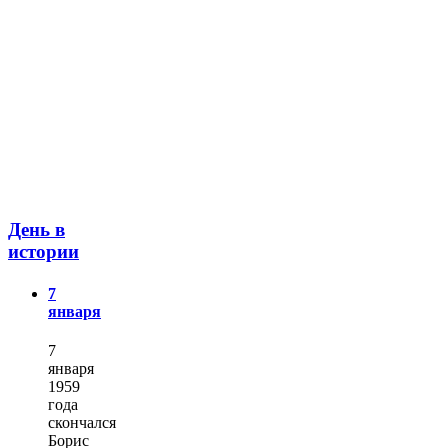
День в
истории
7
января
7
января
1959
года
скончался
Борис