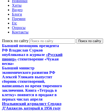
Новинки
Хиты
Видео
Блоги
Премии
Etc
Опросы
Контакты
Поиск по сайту
Бывший помощник президента
РФ Владислав Сурков
опубликовал в журнале
«Русский
пионер»
стихотворение «Чужая
весна»
Бывший министр
экономического развития РФ
Алексей Улюкаев выпустит
сборник стихотворений,
написанных во время тюремного
заключения. Книга «Тетрадь в
клетку» появится в продаже в
первых числах апреля
Итальянский журналист Серджо
Д’Анджело, который в 1956 году