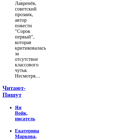
Лавренёв,
советский
прозаик,
автор
повести
"Сорок
первый",
которая
критиковалась
за
отсутствие
классового
чутья.
Несмотря…
Читают-
Пишут
Ян
Войк,
писатель
Екатерина
Маркова,