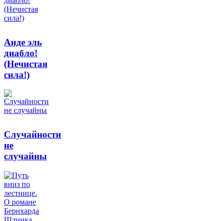
Анде эль
диабло!
(Нечистая
сила!)
Случайности
не
случайны