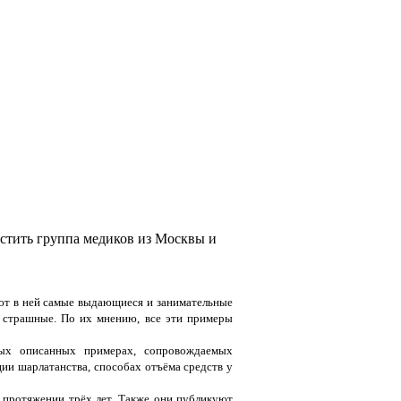
стить группа медиков из Москвы и
ют в ней самые выдающиеся и занимательные
 страшные. По их мнению, все эти примеры
ых описанных примерах, сопровождаемых
ции шарлатанства, способах отъёма средств у
 протяжении трёх лет. Также они публикуют