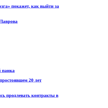
зга» покажет, как выйти за
 Лаврова
й панка
простоявшем 20 лет
сь продлевать контракты в