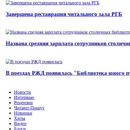
Завершена реставрация читального зала РГБ
Названа средняя зарплата сотрудников столичн
В поездах РЖД появилась "Библиотека юного п
Новости
Интервью
Рецензии
Читают-Пишут
Новинки
Хиты
Видео
Блоги