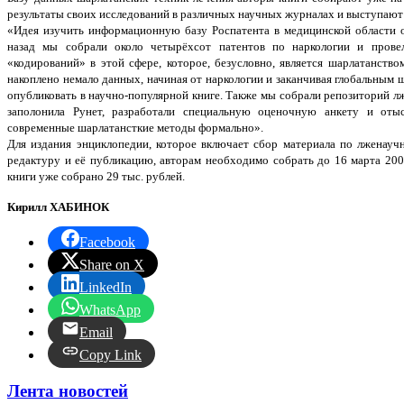
результаты своих исследований в различных научных журналах и выступают
«Идея изучить информационную базу Роспатента в медицинской области ок
назад мы собрали около четырёхсот патентов по наркологии и прове
«кодирований» в этой сфере, которое, безусловно, является шарлатанств
накоплено немало данных, начиная от наркологии и заканчивая глобальным
опубликовать в научно-популярной книге. Также мы собрали репозиторий л
заполонила Рунет, разработали специальную оценочную анкету и отыс
современные шарлатансткие методы формально».
Для издания энциклопедии, которое включает сбор материала по лженауч
редактуру и её публикацию, авторам необходимо собрать до 16 марта 200
книги уже собрано 29 тыс. рублей.
Кирилл ХАБИНОК
Facebook
Share on X
LinkedIn
WhatsApp
Email
Copy Link
Лента новостей