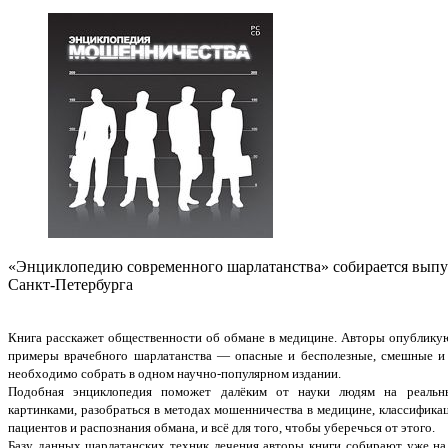
«Энциклопедию современного шарлатанства» собирается выпу
Санкт-Петербурга
Книга расскажет общественности об обмане в медицине. Авторы опублику
примеры врачебного шарлатанства — опасные и бесполезные, смешные и
необходимо собрать в одном научно-популярном издании.
Подобная энциклопедия поможет далёким от науки людям на реальн
картинками, разобраться в методах мошенничества в медицине, классифика
пациентов и распознания обмана, и всё для того, чтобы уберечься от этого.
Базу данных шарлатанских техник лечения авторы книги собирают уже на