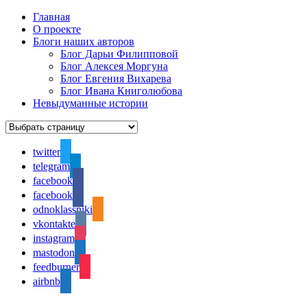
Главная
О проекте
Блоги наших авторов
Блог Дарьи Филипповой
Блог Алексея Моргуна
Блог Евгения Вихарева
Блог Ивана Книголюбова
Невыдуманные истории
twitter
telegram
facebook
facebook
odnoklassniki
vkontakte
instagram
mastodon
feedburner
airbnb