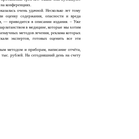
 на конференциях.
азалась очень удачной. Несколько лет тому
ли оценку содержания, опасности и вреда
ом, — приводится в описании издания. – Уже
 шарлатанством в медицине, которые мы хотим
женаучных методов лечения, реклама которых
кали экспертов, готовых оценить все эти
ным методом и приборам, написание отчёта,
 тыс. рублей. На сегодняшний день на счету