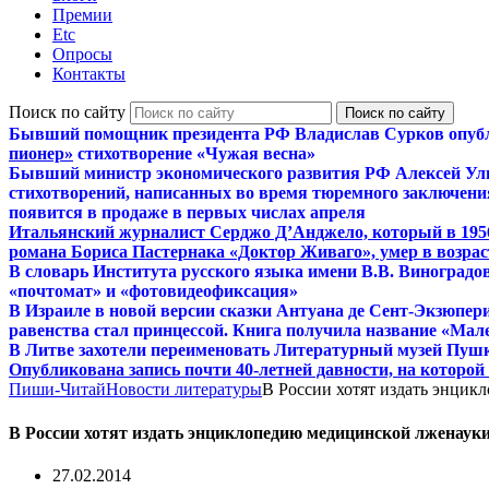
Премии
Etc
Опросы
Контакты
Поиск по сайту
Бывший помощник президента РФ Владислав Сурков опуб
пионер»
стихотворение «Чужая весна»
Бывший министр экономического развития РФ Алексей Ул
стихотворений, написанных во время тюремного заключения
появится в продаже в первых числах апреля
Итальянский журналист Серджо Д’Анджело, который в 195
романа Бориса Пастернака «Доктор Живаго», умер в возраст
В словарь Института русского языка имени В.В. Виноградо
«почтомат» и «фотовидеофиксация»
В Израиле в новой версии сказки Антуана де Сент-Экзюпер
равенства стал принцессой. Книга получила название «Мал
В Литве захотели переименовать Литературный музей Пуш
Опубликована запись почти 40-летней давности, на которо
Пиши-Читай
Новости литературы
В России хотят издать энци
В России хотят издать энциклопедию медицинской лженаук
27.02.2014