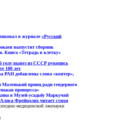
ликовал в журнале
«Русский
юкаев выпустит сборник
. Книга «Тетрадь в клетку»
6 году вывез из СССР рукопись
е 100 лет
ва РАН добавлены слова «коптер»,
и Маленький принц ради гендерного
енькая принцесса»
кина в Музей-усадьбу Маркучяй
й Алиса Фрейндлих читает стихи
клопедию медицинской лженауки
и