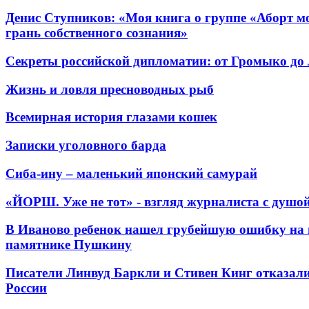
Денис Ступников: «Моя книга о группе «Аборт мо
грань собственного сознания»
Секреты российской дипломатии: от Громыко до
Жизнь и ловля пресноводных рыб
Всемирная история глазами кошек
Записки уголовного барда
Сиба-ину – маленький японский самурай
«ЙОРШ. Уже не тот» - взгляд журналиста с душо
В Иваново ребенок нашел грубейшую ошибку на 
памятнике Пушкину
Писатели Линвуд Баркли и Стивен Кинг отказали
России