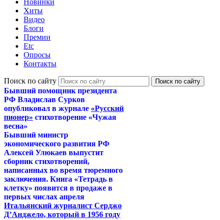
Новинки
Хиты
Видео
Блоги
Премии
Etc
Опросы
Контакты
Поиск по сайту
Бывший помощник президента
РФ Владислав Сурков
опубликовал в журнале
«Русский
пионер»
стихотворение «Чужая
весна»
Бывший министр
экономического развития РФ
Алексей Улюкаев выпустит
сборник стихотворений,
написанных во время тюремного
заключения. Книга «Тетрадь в
клетку» появится в продаже в
первых числах апреля
Итальянский журналист Серджо
Д’Анджело, который в 1956 году