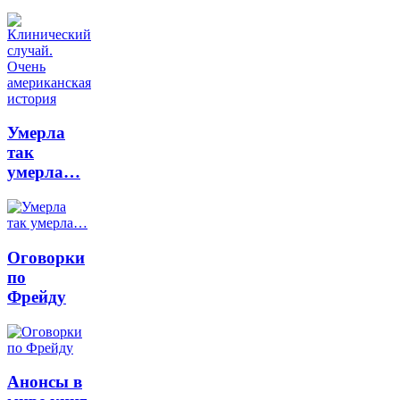
Умерла
так
умерла…
Оговорки
по
Фрейду
Анонсы в