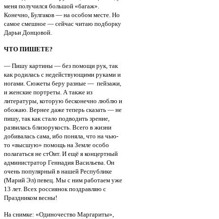
меня получился большой «багаж».
Конечно, Булгаков — на особом месте. Но
самое смешное — сейчас читаю подборку
Дарьи Донцовой.
ЧТО ПИШЕТЕ?
— Пишу картины — без помощи рук, так
как родилась с недействующими руками и
ногами. Сюжеты беру разные — пейзажи,
и женские портреты. А также из
литературы, которую бесконечно люблю и
обожаю. Вернее даже теперь сказать — не
пишу, так как стало подводить зрение,
развилась близорукость. Всего в жизни
добивалась сама, ибо поняла, что на чью-
то «высшую» помощь на Земле особо
полагаться не стОит. И ещё я концертный
администратор Геннадия Васильева. Он
очень популярный в нашей Республике
(Марий Эл) певец. Мы с ним работаем уже
13 лет. Всех россиянок поздравляю с
Праздником весны!
На снимке: «Одиночество Маргариты»,