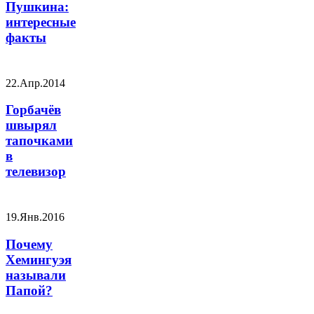
Пушкина:
интересные
факты
22.Апр.2014
Горбачёв
швырял
тапочками
в
телевизор
19.Янв.2016
Почему
Хемингуэя
называли
Папой?