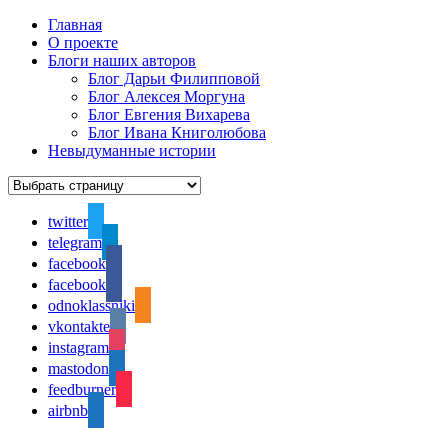
Главная
О проекте
Блоги наших авторов
Блог Дарьи Филипповой
Блог Алексея Моргуна
Блог Евгения Вихарева
Блог Ивана Книголюбова
Невыдуманные истории
twitter
telegram
facebook
facebook
odnoklassniki
vkontakte
instagram
mastodon
feedburner
airbnb