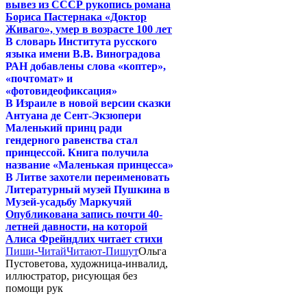
вывез из СССР рукопись романа
Бориса Пастернака «Доктор
Живаго», умер в возрасте 100 лет
В словарь Института русского
языка имени В.В. Виноградова
РАН добавлены слова «коптер»,
«почтомат» и
«фотовидеофиксация»
В Израиле в новой версии сказки
Антуана де Сент-Экзюпери
Маленький принц ради
гендерного равенства стал
принцессой. Книга получила
название «Маленькая принцесса»
В Литве захотели переименовать
Литературный музей Пушкина в
Музей-усадьбу Маркучяй
Опубликована запись почти 40-
летней давности, на которой
Алиса Фрейндлих читает стихи
Пиши-Читай
Читают-Пишут
Ольга
Пустоветова, художница-инвалид,
иллюстратор, рисующая без
помощи рук