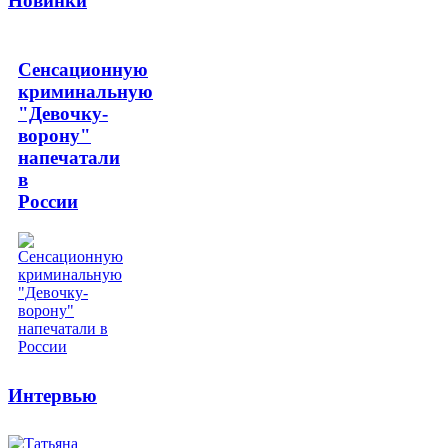
Новинки
Сенсационную
криминальную
"Девочку-
ворону"
напечатали
в
России
Интервью