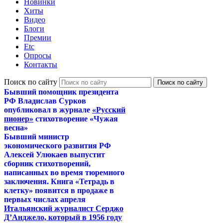
Новинки
Хиты
Видео
Блоги
Премии
Etc
Опросы
Контакты
Поиск по сайту
Бывший помощник президента
РФ Владислав Сурков
опубликовал в журнале
«Русский
пионер»
стихотворение «Чужая
весна»
Бывший министр
экономического развития РФ
Алексей Улюкаев выпустит
сборник стихотворений,
написанных во время тюремного
заключения. Книга «Тетрадь в
клетку» появится в продаже в
первых числах апреля
Итальянский журналист Серджо
Д’Анджело, который в 1956 году