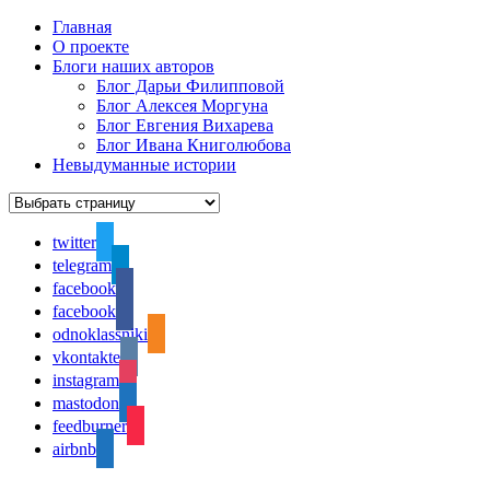
Главная
О проекте
Блоги наших авторов
Блог Дарьи Филипповой
Блог Алексея Моргуна
Блог Евгения Вихарева
Блог Ивана Книголюбова
Невыдуманные истории
twitter
telegram
facebook
facebook
odnoklassniki
vkontakte
instagram
mastodon
feedburner
airbnb