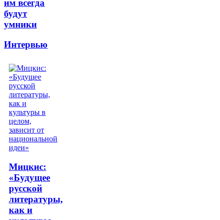
им всегда
будут
умники
Интервью
Мицкис:
«Будущее
русской
литературы,
как и