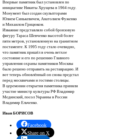
Впервые памятник был установлен по
инициативе Никиты Хрущева в 1964 году.
Монумент был создан скульпторами
Юлием Синькевичем, Анатолием Фуженко
и Михаилом Грицюком.
Изваяние представляло собой бронзовую
фигуру Тараса Шевченко высотой более
пяти метров, установленную на гранитном
постаменте. К 1995 году стало очевидно,
что памятник пришёл в очень ветхое
состояние и его по решению Главного
управления охраны памятников Москвы
было решено отправить на реставрацию. И
вот теперь обновлённый он снова предстал
перед москвичами и гостями столицы.
В церемонии открытия памятника приняли
участие министр культуры РФ Владимир
Мединский, посол Украины в России
Владимир Ельченко.
Иван БОРИСОВ
Facebook
Share on X