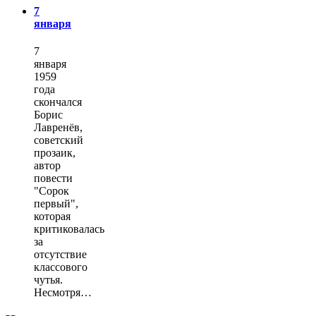
7
января
7
января
1959
года
скончался
Борис
Лавренёв,
советский
прозаик,
автор
повести
"Сорок
первый",
которая
критиковалась
за
отсутствие
классового
чутья.
Несмотря…