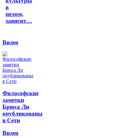
культуры
в
целом,
зависит…
Видео
Философские
заметки
Брюса Ли
опубликованы
в Сети
Видео