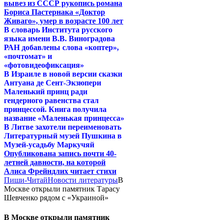
вывез из СССР рукопись романа
Бориса Пастернака «Доктор
Живаго», умер в возрасте 100 лет
В словарь Института русского
языка имени В.В. Виноградова
РАН добавлены слова «коптер»,
«почтомат» и
«фотовидеофиксация»
В Израиле в новой версии сказки
Антуана де Сент-Экзюпери
Маленький принц ради
гендерного равенства стал
принцессой. Книга получила
название «Маленькая принцесса»
В Литве захотели переименовать
Литературный музей Пушкина в
Музей-усадьбу Маркучяй
Опубликована запись почти 40-
летней давности, на которой
Алиса Фрейндлих читает стихи
Пиши-Читай
Новости литературы
В
Москве открыли памятник Тарасу
Шевченко рядом с «Украиной»
В Москве открыли памятник