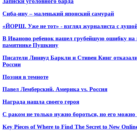
Записки уголовного барда
Сиба-ину – маленький японский самурай
«ЙОРШ. Уже не тот» - взгляд журналиста с душо
В Иваново ребенок нашел грубейшую ошибку на 
памятнике Пушкину
Писатели Линвуд Баркли и Стивен Кинг отказали
России
Поэзия в темноте
Павел Лемберский. Америка vs. Россия
Награда нашла своего героя
С раком не только нужно бороться, но его можно
Key Pieces of Where to Find The Secret to New Onlin