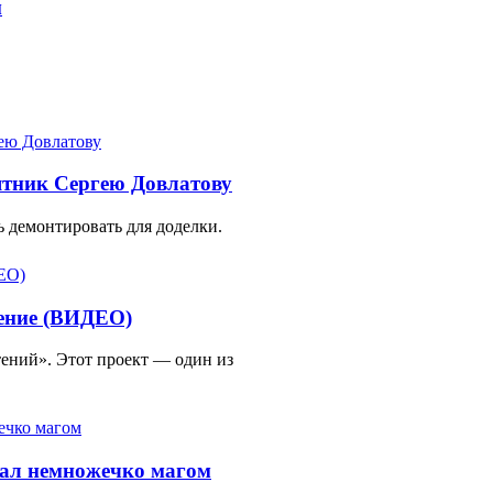
м
ятник Сергею Довлатову
 демонтировать для доделки.
тение (ВИДЕО)
ений». Этот проект — один из
тал немножечко магом