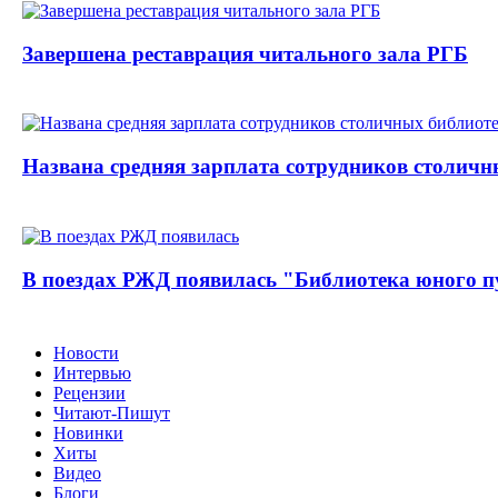
Завершена реставрация читального зала РГБ
Названа средняя зарплата сотрудников столичн
В поездах РЖД появилась "Библиотека юного п
Новости
Интервью
Рецензии
Читают-Пишут
Новинки
Хиты
Видео
Блоги