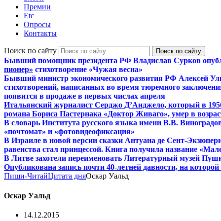
Премии
Etc
Опросы
Контакты
Поиск по сайту
Бывший помощник президента РФ Владислав Сурков опуб
пионер»
стихотворение «Чужая весна»
Бывший министр экономического развития РФ Алексей Ул
стихотворений, написанных во время тюремного заключения
появится в продаже в первых числах апреля
Итальянский журналист Серджо Д’Анджело, который в 195
романа Бориса Пастернака «Доктор Живаго», умер в возраст
В словарь Института русского языка имени В.В. Виноградо
«почтомат» и «фотовидеофиксация»
В Израиле в новой версии сказки Антуана де Сент-Экзюпер
равенства стал принцессой. Книга получила название «Мал
В Литве захотели переименовать Литературный музей Пуш
Опубликована запись почти 40-летней давности, на которо
Пиши-Читай
Цитата дня
Оскар Уальд
Оскар Уальд
14.12.2015