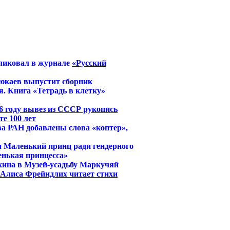
ликовал в журнале
«Русский
юкаев выпустит сборник
. Книга «Тетрадь в клетку»
6 году вывез из СССР рукопись
е 100 лет
ва РАН добавлены слова «коптер»,
и Маленький принц ради гендерного
енькая принцесса»
кина в Музей-усадьбу Маркучяй
й Алиса Фрейндлих читает стихи