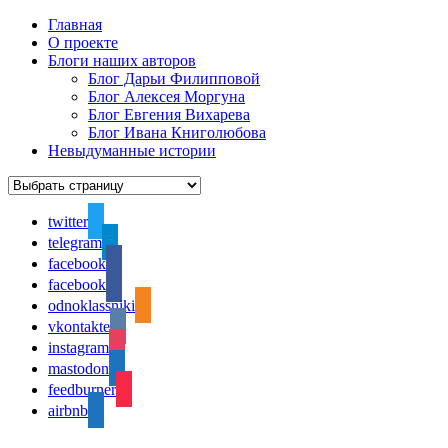
Главная
О проекте
Блоги наших авторов
Блог Дарьи Филипповой
Блог Алексея Моргуна
Блог Евгения Вихарева
Блог Ивана Книголюбова
Невыдуманные истории
twitter
telegram
facebook
facebook
odnoklassniki
vkontakte
instagram
mastodon
feedburner
airbnb