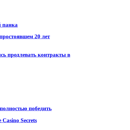
й панка
простоявшем 20 лет
сь продлевать контракты в
 полностью победить
e Casino Secrets