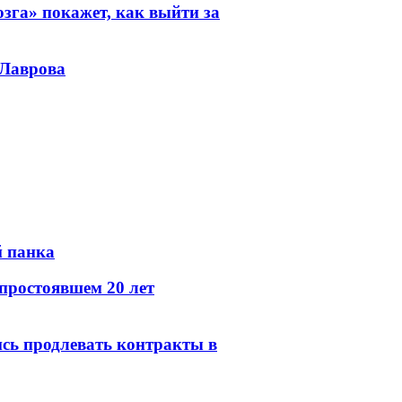
зга» покажет, как выйти за
 Лаврова
й панка
простоявшем 20 лет
сь продлевать контракты в