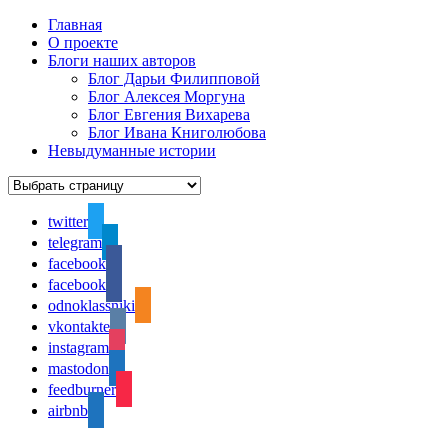
Главная
О проекте
Блоги наших авторов
Блог Дарьи Филипповой
Блог Алексея Моргуна
Блог Евгения Вихарева
Блог Ивана Книголюбова
Невыдуманные истории
twitter
telegram
facebook
facebook
odnoklassniki
vkontakte
instagram
mastodon
feedburner
airbnb