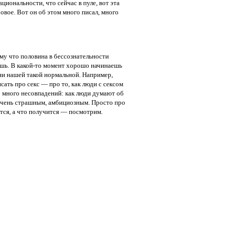
циональности, что сейчас в пуле, вот эта
овое. Вот он об этом много писал, много
му что половина в бессознательности
ешь. В какой-то момент хорошо начинаешь
зни нашей такой нормальной. Например,
сать про секс — про то, как люди с сексом
о много несовпадений: как люди думают об
о очень страшным, амбициозным. Просто про
ется, а что получится — посмотрим.