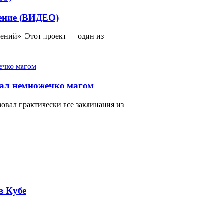
тение (ВИДЕО)
ений». Этот проект — один из
тал немножечко магом
зовал практически все заклинания из
в Кубе