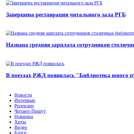
Завершена реставрация читального зала РГБ
Названа средняя зарплата сотрудников столичн
В поездах РЖД появилась "Библиотека юного п
Новости
Интервью
Рецензии
Читают-Пишут
Новинки
Хиты
Видео
Блоги