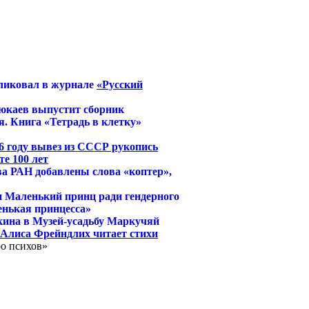
ликовал в журнале
«Русский
юкаев выпустит сборник
. Книга «Тетрадь в клетку»
6 году вывез из СССР рукопись
е 100 лет
ва РАН добавлены слова «коптер»,
и Маленький принц ради гендерного
енькая принцесса»
кина в Музей-усадьбу Маркучяй
й Алиса Фрейндлих читает стихи
ро психов»