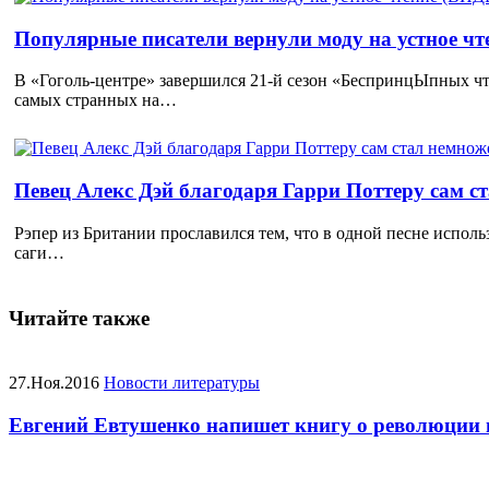
Популярные писатели вернули моду на устное ч
В «Гоголь-центре» завершился 21-й сезон «БеспринцЫпных чт
самых странных на…
Певец Алекс Дэй благодаря Гарри Поттеру сам с
Рэпер из Британии прославился тем, что в одной песне исполь
саги…
Читайте также
27.Ноя.2016
Новости литературы
Евгений Евтушенко напишет книгу о революции 