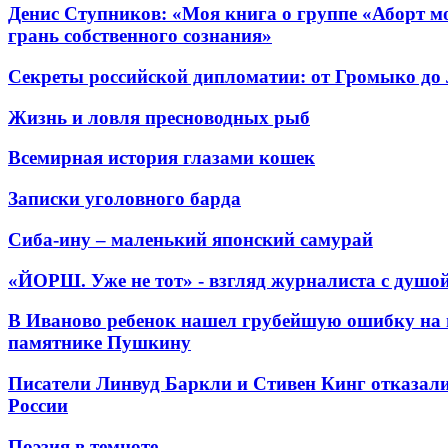
Денис Ступников: «Моя книга о группе «Аборт мо
грань собственного сознания»
Секреты российской дипломатии: от Громыко до
Жизнь и ловля пресноводных рыб
Всемирная история глазами кошек
Записки уголовного барда
Сиба-ину – маленький японский самурай
«ЙОРШ. Уже не тот» - взгляд журналиста с душо
В Иваново ребенок нашел грубейшую ошибку на 
памятнике Пушкину
Писатели Линвуд Баркли и Стивен Кинг отказали
России
Поэзия в темноте