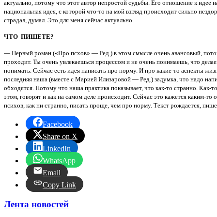
актуально, потому что этот автор непростой судьбы. Его отношение к идее на
национальная идея, с которой что-то на мой взгляд происходит сильно нездор
страдал, думал. Это для меня сейчас актуально.
ЧТО ПИШЕТЕ?
— Первый роман («Про псхов» — Ред.) в этом смысле очень авансовый, пото
проходит. Ты очень увлекаешься процессом и не очень понимаешь, что дела
понимать. Сейчас есть идея написать про норму. И про какие-то аспекты жи
последняя наша (вместе с Марией Илизаровой — Ред.) задумка, что надо напи
обходятся. Потому что наша практика показывает, что как-то странно. Как-т
этом, говорят и как на самом деле происходит. Сейчас это кажется каким-т
психов, как ни странно, писать проще, чем про норму. Текст рождается, пиш
Facebook
Share on X
LinkedIn
WhatsApp
Email
Copy Link
Лента новостей