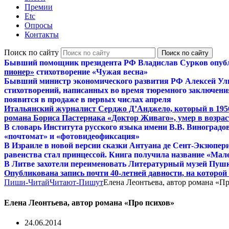
Премии
Etc
Опросы
Контакты
Поиск по сайту
Бывший помощник президента РФ Владислав Сурков опуб
пионер»
стихотворение «Чужая весна»
Бывший министр экономического развития РФ Алексей Ул
стихотворений, написанных во время тюремного заключения
появится в продаже в первых числах апреля
Итальянский журналист Серджо Д’Анджело, который в 195
романа Бориса Пастернака «Доктор Живаго», умер в возраст
В словарь Института русского языка имени В.В. Виноградо
«почтомат» и «фотовидеофиксация»
В Израиле в новой версии сказки Антуана де Сент-Экзюпер
равенства стал принцессой. Книга получила название «Мал
В Литве захотели переименовать Литературный музей Пуш
Опубликована запись почти 40-летней давности, на которо
Пиши-Читай
Читают-Пишут
Елена Леонтьева, автор романа «П
Елена Леонтьева, автор романа «Про психов»
24.06.2014