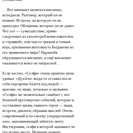
… Всё начинает меняться внезапно,
исподволь. Разговор, который он не
помнит. Встреча, на которую он не
приходил. Обещания, которых он не давал.
Что это — сумасшествие, прямо
следующее из злоупотребления алкоголем
и «травкой», или чья-то грязная и тонкая
игра, призванная вытолкнуть Богданова из
его привычного мира? Паранойя
обрушивается внезапно, и ещё внезапнее
оказывается вовсе не напрасной…
Если честно, «Селфи» очень приятно меня
удивил. «Духless» когда-то оставил после
себя ощущение балета под водой —
красиво, но вязко, печально и заунывно.
«Селфи» же моментально сшибает с ног
бешеной круговертью событий, которые и
составляют жизнь главного героя — люди,
встречи, диалоги, обрывки мыслей. Очень
современный и по-своему упорядоченный
хаос, напоминающий забитую ленту
Инстаграмма, селфи в которой занимают не
последнее место. Название романа