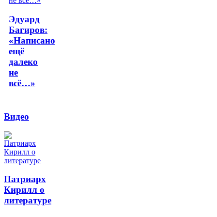
Эдуард
Багиров:
«Написано
ещё
далеко
не
всё…»
Видео
Патриарх
Кирилл о
литературе