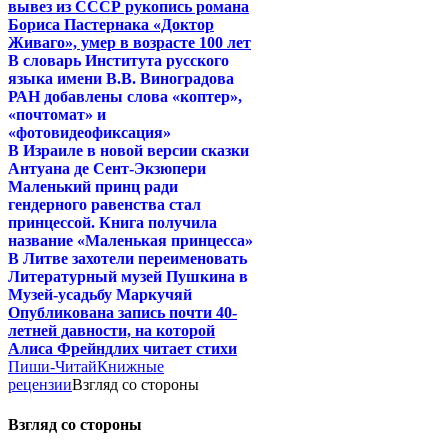
вывез из СССР рукопись романа
Бориса Пастернака «Доктор
Живаго», умер в возрасте 100 лет
В словарь Института русского
языка имени В.В. Виноградова
РАН добавлены слова «коптер»,
«почтомат» и
«фотовидеофиксация»
В Израиле в новой версии сказки
Антуана де Сент-Экзюпери
Маленький принц ради
гендерного равенства стал
принцессой. Книга получила
название «Маленькая принцесса»
В Литве захотели переименовать
Литературный музей Пушкина в
Музей-усадьбу Маркучяй
Опубликована запись почти 40-
летней давности, на которой
Алиса Фрейндлих читает стихи
Пиши-Читай
Книжные
рецензии
Взгляд со стороны
Взгляд со стороны