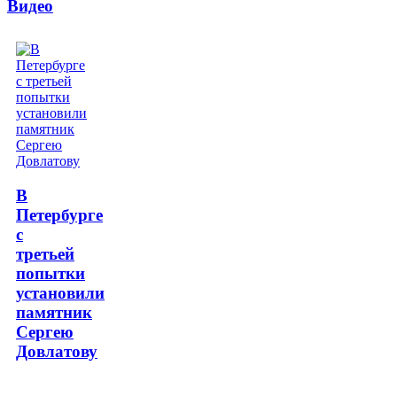
Видео
В
Петербурге
с
третьей
попытки
установили
памятник
Сергею
Довлатову