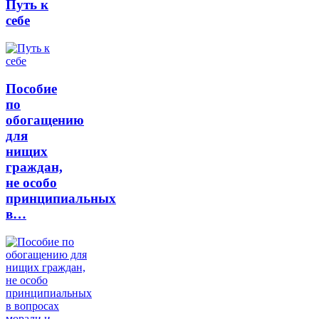
Путь к
себе
Пособие
по
обогащению
для
нищих
граждан,
не особо
принципиальных
в…