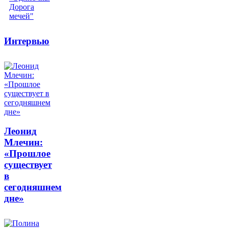
Интервью
Леонид
Млечин:
«Прошлое
существует
в
сегодняшнем
дне»