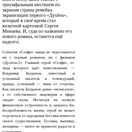
триумфальным шествием по
экранам страны ремейка
экранизации первого «Духless»,
который в своё время стал
визитной карточкой Сергея
Минаева. И, судя по названию его
нового романа, останется ещё
надолго.
События «Селфи» никак не пересекаются
ни с первым романом, ни с фильмом
«Духless-2». Главный герой «Селфи», от
лица которого идёт повествование —
Владимир Богданов, известный и
успешный писатель и телеведущий,
правда, успешный — лишь со стороны.
Как писатель Богданов давно «исписался»,
а от собственного лицемерия в эфире
сводит скулы. Несмотря на полную
финансовую устроенность и, казалось бы,
беспроблемность жизни, герой не может
отделаться от ощущения бессмысленности
своего существования. Тусовки, выпивка,
женщины — ничто не приносит радости и
успокоения.