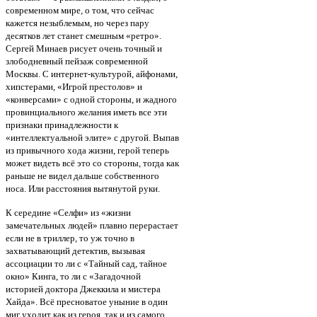
современном мире, о том, что сейчас
кажется незыблемым, но через пару
десятков лет станет смешным «ретро».
Сергей Минаев рисует очень точный и
злободневный пейзаж современной
Москвы. С интернет-культурой, айфонами,
хипстерами, «Игрой престолов» и
«конверсами» с одной стороны, и жадного
провинциального желания иметь все эти
признаки принадлежности к
«интеллектуальной элите» с другой. Выпав
из привычного хода жизни, герой теперь
может видеть всё это со стороны, тогда как
раньше не видел дальше собственного
носа. Или расстояния вытянутой руки.
К середине «Селфи» из «жизни
замечательных людей» плавно перерастает
если не в триллер, то уж точно в
захватывающий детектив, вызывая
ассоциации то ли с «Тайный сад, тайное
окно» Кинга, то ли с «Загадочной
историей доктора Джеккила и мистера
Хайда». Всё пресноватое уныние в один
миг уходит как из героя, так и из самого