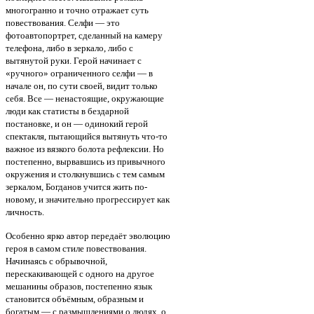
многогранно и точно отражает суть
повествования. Селфи — это
фотоавтопортрет, сделанный на камеру
телефона, либо в зеркало, либо с
вытянутой руки. Герой начинает с
«ручного» ограниченного селфи — в
начале он, по сути своей, видит только
себя. Все — ненастоящие, окружающие
люди как статисты в бездарной
постановке, и он — одинокий герой
спектакля, пытающийся вытянуть что-то
важное из вязкого болота рефлексии. Но
постепенно, вырвавшись из привычного
окружения и столкнувшись с тем самым
зеркалом, Богданов учится жить по-
новому, и значительно прогрессирует как
личность.
Особенно ярко автор передаёт эволюцию
героя в самом стиле повествования.
Начинаясь с обрывочной,
перескакивающей с одного на другое
мешанины образов, постепенно язык
становится объёмным, образным и
богатым — с размышлениями о людях, о