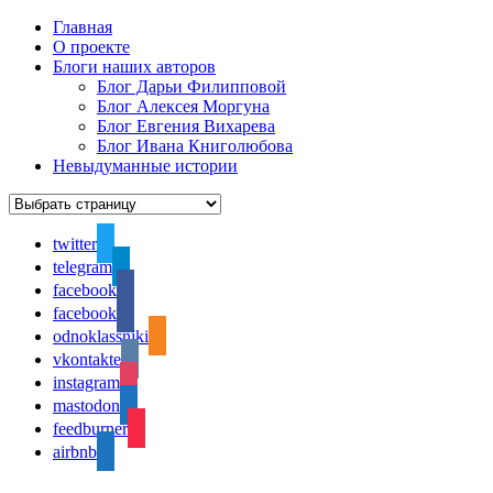
Главная
О проекте
Блоги наших авторов
Блог Дарьи Филипповой
Блог Алексея Моргуна
Блог Евгения Вихарева
Блог Ивана Книголюбова
Невыдуманные истории
twitter
telegram
facebook
facebook
odnoklassniki
vkontakte
instagram
mastodon
feedburner
airbnb