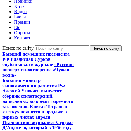
Новинки
Хиты
Видео
Блоги
Премии
Etc
Опросы
Контакты
Поиск по сайту
Бывший помощник президента
РФ Владислав Сурков
опубликовал в журнале
«Русский
пионер»
стихотворение «Чужая
весна»
Бывший министр
экономического развития РФ
Алексей Улюкаев выпустит
сборник стихотворений,
написанных во время тюремного
заключения. Книга «Тетрадь в
клетку» появится в продаже в
первых числах апреля
Итальянский журналист Серджо
Д’Анджело, который в 1956 году