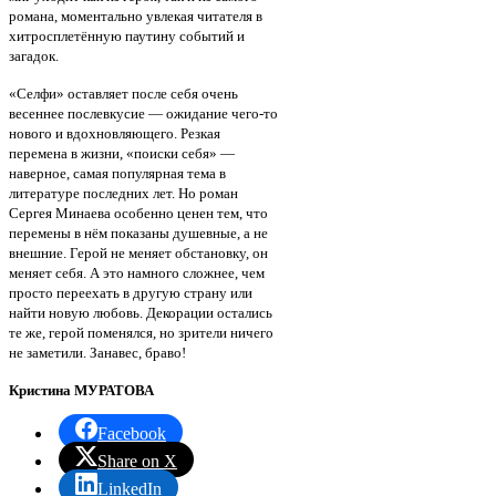
романа, моментально увлекая читателя в
хитросплетённую паутину событий и
загадок.
«Селфи» оставляет после себя очень
весеннее послевкусие — ожидание чего-то
нового и вдохновляющего. Резкая
перемена в жизни, «поиски себя» —
наверное, самая популярная тема в
литературе последних лет. Но роман
Сергея Минаева особенно ценен тем, что
перемены в нём показаны душевные, а не
внешние. Герой не меняет обстановку, он
меняет себя. А это намного сложнее, чем
просто переехать в другую страну или
найти новую любовь. Декорации остались
те же, герой поменялся, но зрители ничего
не заметили. Занавес, браво!
Кристина МУРАТОВА
Facebook
Share on X
LinkedIn