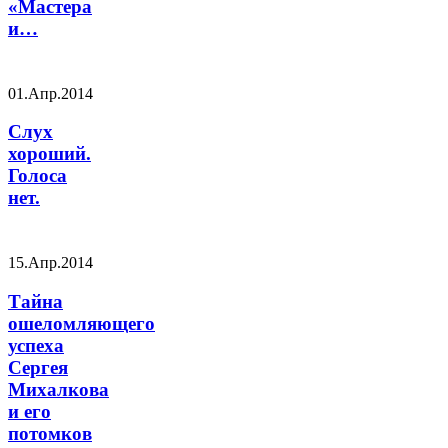
«Мастера
и…
01.Апр.2014
Слух
хороший.
Голоса
нет.
15.Апр.2014
Тайна
ошеломляющего
успеха
Сергея
Михалкова
и его
потомков