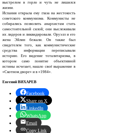
выстрелом в горло и чуть не лишился
жизни.
Испания открыла ему глаза на жестокость
советского коммунизма. Коммунисты не
собирались позволить анархистам стать
самостоятельной силой; они выслеживали
их лидеров и ликвидировали. Оруэлл и его
жена Эйлин бежали. Он также был
свидетелем того, как коммунистические
средства информации переписывали
историю. Его видение тоталитаризма, в
котором само понятие объективной
истины исчезает, нашло своё выражение в
«Скотном дворе» и в «1984».
Евгений ВИХАРЕВ
Facebook
Share on X
LinkedIn
WhatsApp
Email
Copy Link