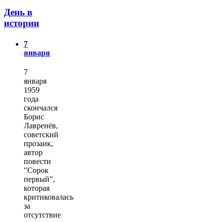
День в
истории
7
января
7
января
1959
года
скончался
Борис
Лавренёв,
советский
прозаик,
автор
повести
"Сорок
первый",
которая
критиковалась
за
отсутствие