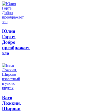
Юлия
Горте:
Добро
преображает
зло
Вася
Ложкин.
Широко