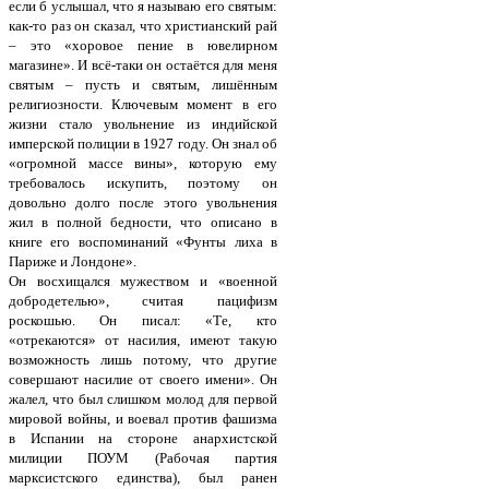
если б услышал, что я называю его святым:
как-то раз он сказал, что христианский рай
– это «хоровое пение в ювелирном
магазине». И всё-таки он остаётся для меня
святым – пусть и святым, лишённым
религиозности. Ключевым момент в его
жизни стало увольнение из индийской
имперской полиции в 1927 году. Он знал об
«огромной массе вины», которую ему
требовалось искупить, поэтому он
довольно долго после этого увольнения
жил в полной бедности, что описано в
книге его воспоминаний «Фунты лиха в
Париже и Лондоне».
Он восхищался мужеством и «военной
добродетелью», считая пацифизм
роскошью. Он писал: «Те, кто
«отрекаются» от насилия, имеют такую
возможность лишь потому, что другие
совершают насилие от своего имени». Он
жалел, что был слишком молод для первой
мировой войны, и воевал против фашизма
в Испании на стороне анархистской
милиции ПОУМ (Рабочая партия
марксистского единства), был ранен