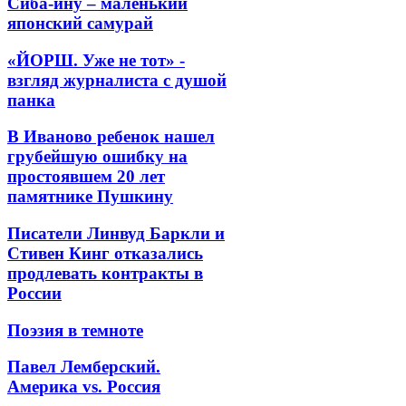
Сиба-ину – маленький
японский самурай
«ЙОРШ. Уже не тот» -
взгляд журналиста с душой
панка
В Иваново ребенок нашел
грубейшую ошибку на
простоявшем 20 лет
памятнике Пушкину
Писатели Линвуд Баркли и
Стивен Кинг отказались
продлевать контракты в
России
Поэзия в темноте
Павел Лемберский.
Америка vs. Россия