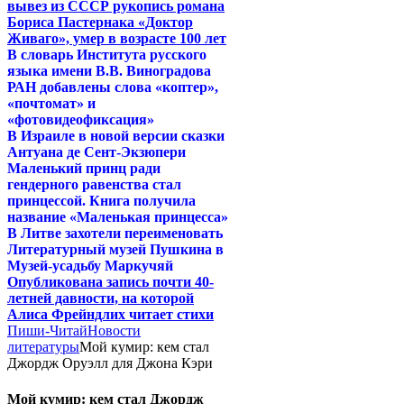
вывез из СССР рукопись романа
Бориса Пастернака «Доктор
Живаго», умер в возрасте 100 лет
В словарь Института русского
языка имени В.В. Виноградова
РАН добавлены слова «коптер»,
«почтомат» и
«фотовидеофиксация»
В Израиле в новой версии сказки
Антуана де Сент-Экзюпери
Маленький принц ради
гендерного равенства стал
принцессой. Книга получила
название «Маленькая принцесса»
В Литве захотели переименовать
Литературный музей Пушкина в
Музей-усадьбу Маркучяй
Опубликована запись почти 40-
летней давности, на которой
Алиса Фрейндлих читает стихи
Пиши-Читай
Новости
литературы
Мой кумир: кем стал
Джордж Оруэлл для Джона Кэри
Мой кумир: кем стал Джордж