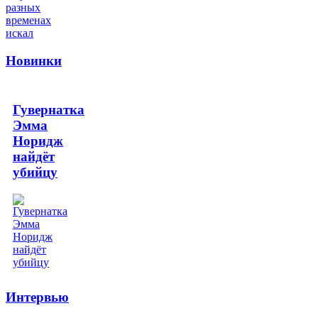
Новинки
Гувернатка
Эмма
Норидж
найдёт
убийцу
Интервью