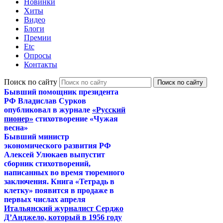
Новинки
Хиты
Видео
Блоги
Премии
Etc
Опросы
Контакты
Поиск по сайту
Бывший помощник президента
РФ Владислав Сурков
опубликовал в журнале
«Русский
пионер»
стихотворение «Чужая
весна»
Бывший министр
экономического развития РФ
Алексей Улюкаев выпустит
сборник стихотворений,
написанных во время тюремного
заключения. Книга «Тетрадь в
клетку» появится в продаже в
первых числах апреля
Итальянский журналист Серджо
Д’Анджело, который в 1956 году