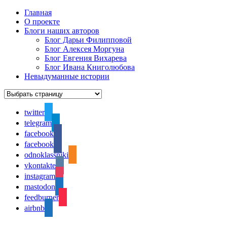
Главная
О проекте
Блоги наших авторов
Блог Дарьи Филипповой
Блог Алексея Моргуна
Блог Евгения Вихарева
Блог Ивана Книголюбова
Невыдуманные истории
twitter
telegram
facebook
facebook
odnoklassniki
vkontakte
instagram
mastodon
feedburner
airbnb