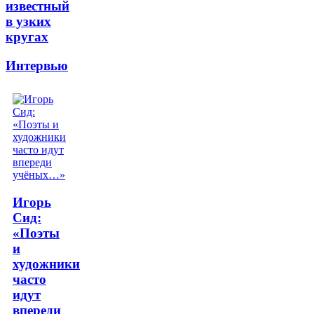
известный
в узких
кругах
Интервью
Игорь
Сид:
«Поэты
и
художники
часто
идут
впереди