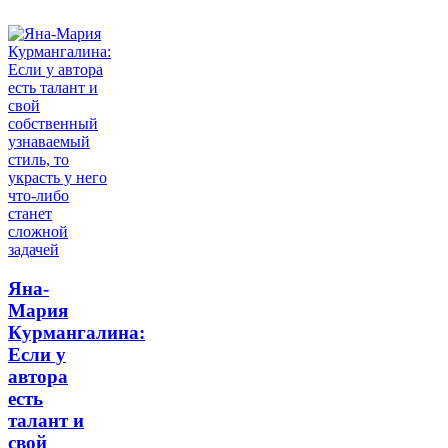
Яна-
Мария
Курмангалина:
Если у
автора
есть
талант и
свой