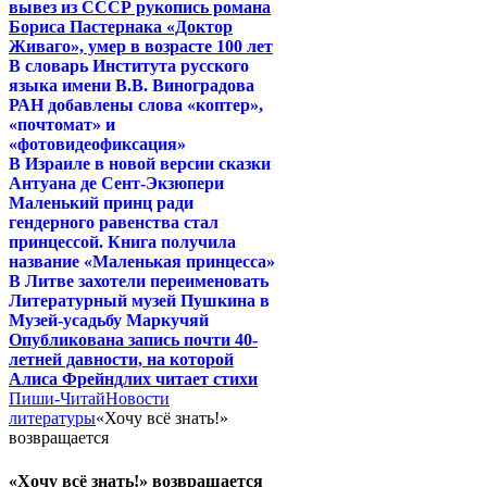
вывез из СССР рукопись романа
Бориса Пастернака «Доктор
Живаго», умер в возрасте 100 лет
В словарь Института русского
языка имени В.В. Виноградова
РАН добавлены слова «коптер»,
«почтомат» и
«фотовидеофиксация»
В Израиле в новой версии сказки
Антуана де Сент-Экзюпери
Маленький принц ради
гендерного равенства стал
принцессой. Книга получила
название «Маленькая принцесса»
В Литве захотели переименовать
Литературный музей Пушкина в
Музей-усадьбу Маркучяй
Опубликована запись почти 40-
летней давности, на которой
Алиса Фрейндлих читает стихи
Пиши-Читай
Новости
литературы
«Хочу всё знать!»
возвращается
«Хочу всё знать!» возвращается