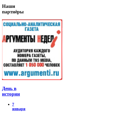
Наши
партнёры
День в
истории
7
января