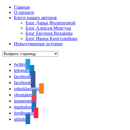
Главная
О проекте
Блоги наших авторов
Блог Дарьи Филипповой
Блог Алексея Моргуна
Блог Евгения Вихарева
Блог Ивана Книголюбова
Невыдуманные истории
twitter
telegram
facebook
facebook
odnoklassniki
vkontakte
instagram
mastodon
feedburner
airbnb