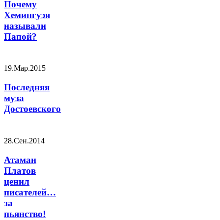
Почему
Хемингуэя
называли
Папой?
19.Мар.2015
Последняя
муза
Достоевского
28.Сен.2014
Атаман
Платов
ценил
писателей…
за
пьянство!