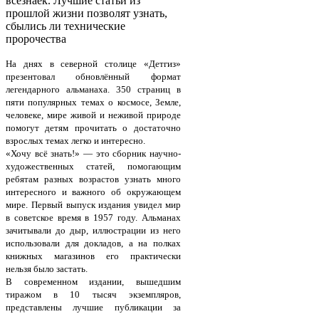
всезнаек. Лучшие статьи из
прошлой жизни позволят узнать,
сбылись ли технические
пророчества
На днях в северной столице «Детгиз»
презентовал обновлённый формат
легендарного альманаха. 350 страниц в
пяти популярных темах о космосе, Земле,
человеке, мире живой и неживой природе
помогут детям прочитать о достаточно
взрослых темах легко и интересно.
«Хочу всё знать!» — это сборник научно-
художественных статей, помогающим
ребятам разных возрастов узнать много
интересного и важного об окружающем
мире. Первый выпуск издания увидел мир
в советское время в 1957 году. Альманах
зачитывали до дыр, иллюстрации из него
использовали для докладов, а на полках
книжных магазинов его практически
нельзя было застать.
В современном издании, вышедшим
тиражом в 10 тысяч экземпляров,
представлены лучшие публикации за