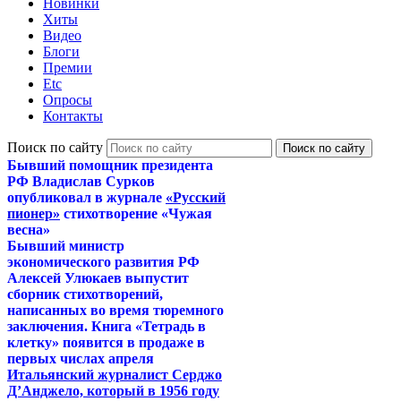
Новинки
Хиты
Видео
Блоги
Премии
Etc
Опросы
Контакты
Поиск по сайту
Бывший помощник президента
РФ Владислав Сурков
опубликовал в журнале
«Русский
пионер»
стихотворение «Чужая
весна»
Бывший министр
экономического развития РФ
Алексей Улюкаев выпустит
сборник стихотворений,
написанных во время тюремного
заключения. Книга «Тетрадь в
клетку» появится в продаже в
первых числах апреля
Итальянский журналист Серджо
Д’Анджело, который в 1956 году