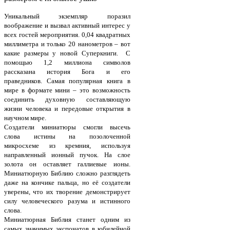
Уникальный экземпляр поразил
воображение и вызвал активный интерес у
всех гостей мероприятия. 0,04 квадратных
миллиметра и только 20 нанометров – вот
какие размеры у новой Суперкниги. С
помощью 1,2 миллиона символов
рассказана история Бога и его
праведников. Самая популярная книга в
мире в формате мини – это возможность
соединить духовную составляющую
жизни человека и передовые открытия в
научном мире.
Создатели миниатюры смогли высечь
слова истины на позолоченной
микросхеме из кремния, используя
направленный ионный пучок. На слое
золота он оставляет галлиевые ионы.
Миниатюрную Библию сложно разглядеть
даже на кончике пальца, но её создатели
уверены, что их творение демонстрирует
силу человеческого разума и истинного
слова.
Миниатюрная Библия станет одним из
самых значимых экспонатов в юбилейной