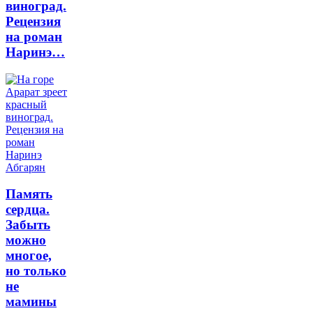
виноград.
Рецензия
на роман
Наринэ…
Память
сердца.
Забыть
можно
многое,
но только
не
мамины