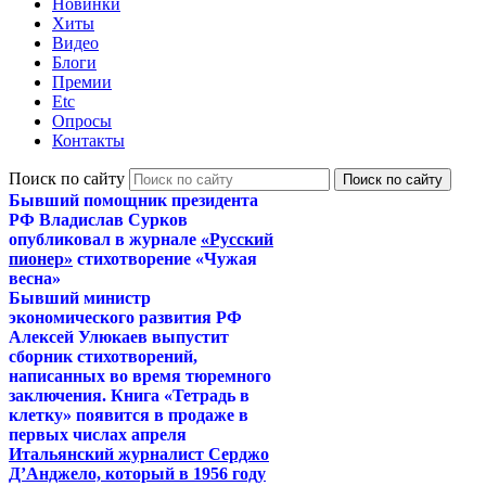
Новинки
Хиты
Видео
Блоги
Премии
Etc
Опросы
Контакты
Поиск по сайту
Бывший помощник президента
РФ Владислав Сурков
опубликовал в журнале
«Русский
пионер»
стихотворение «Чужая
весна»
Бывший министр
экономического развития РФ
Алексей Улюкаев выпустит
сборник стихотворений,
написанных во время тюремного
заключения. Книга «Тетрадь в
клетку» появится в продаже в
первых числах апреля
Итальянский журналист Серджо
Д’Анджело, который в 1956 году