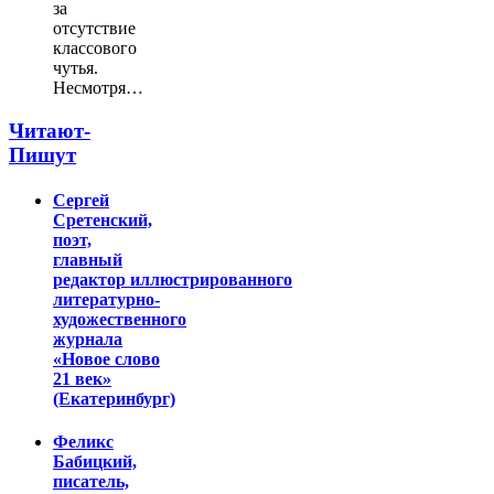
за
отсутствие
классового
чутья.
Несмотря…
Читают-
Пишут
Сергей
Сретенский,
поэт,
главный
редактор иллюстрированного
литературно-
художественного
журнала
«Новое слово
21 век»
(Екатеринбург)
Феликс
Бабицкий,
писатель,