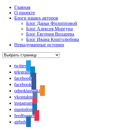
Главная
О проекте
Блоги наших авторов
Блог Дарьи Филипповой
Блог Алексея Моргуна
Блог Евгения Вихарева
Блог Ивана Книголюбова
Невыдуманные истории
twitter
telegram
facebook
facebook
odnoklassniki
vkontakte
instagram
mastodon
feedburner
airbnb