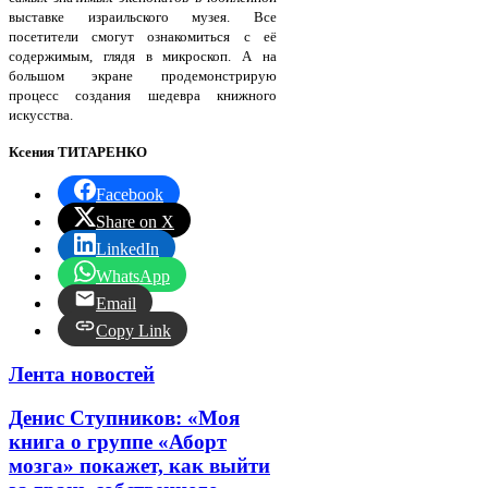
выставке израильского музея. Все
посетители смогут ознакомиться с её
содержимым, глядя в микроскоп. А на
большом экране продемонстрирую
процесс создания шедевра книжного
искусства.
Ксения ТИТАРЕНКО
Facebook
Share on X
LinkedIn
WhatsApp
Email
Copy Link
Лента новостей
Денис Ступников: «Моя
книга о группе «Аборт
мозга» покажет, как выйти