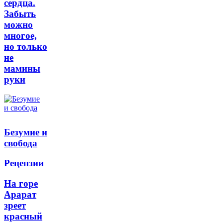
сердца.
Забыть
можно
многое,
но только
не
мамины
руки
Безумие и
свобода
Рецензии
На горе
Арарат
зреет
красный