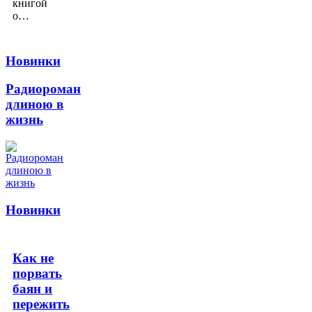
книгой
о…
Новинки
Радиороман
длиною в
жизнь
Новинки
Как не
порвать
баян и
пережить