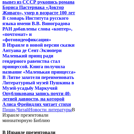
вывез из СССР рукопись романа
Бориса Пастернака «Доктор
Живаго», умер в возрасте 100 лет
В словарь Института русского
языка имени В.В. Виноградова
РАН добавлены слова «коптер»,
«почтомат» и
«фотовидеофиксация»
В Израиле в новой версии сказки
Антуана де Сент-Экзюпери
Маленький принц ради
гендерного равенства стал
принцессой. Книга получила
название «Маленькая принцесса»
В Литве захотели переименовать
Литературный музей Пушкина в
Музей-усадьбу Маркучяй
Опубликована запись почти 40-
летней давности, на которой
Алиса Фрейндлих читает стихи
Пиши-Читай
Новости литературы
В
Израиле презентовали
миниатюрную Библию
В Израиле презентовали