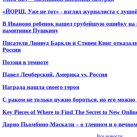
«ЙОРШ. Уже не тот» - взгляд журналиста с душо
В Иваново ребенок нашел грубейшую ошибку на 
памятнике Пушкину
Писатели Линвуд Баркли и Стивен Кинг отказали
России
Поэзия в темноте
Павел Лемберский. Америка vs. Россия
Награда нашла своего героя
С раком не только нужно бороться, но его можно
Key Pieces of Where to Find The Secret to New Onlin
Дарио Пьомбино-Маскали – о тленном и о вечно
Все новости