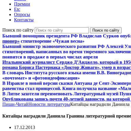
Премии
Etc
Опросы
Контакты
Поиск по сайту
Бывший помощник президента РФ Владислав Сурков опуб
пионер»
стихотворение «Чужая весна»
Бывший министр экономического развития РФ Алексей Ул
стихотворений, написанных во время тюремного заключения
появится в продаже в первых числах апреля
Итальянский журналист Серджо Д’Анджело, который в 195
романа Бориса Пастернака «Доктор Живаго», умер в возраст
В словарь Института русского языка имени В.В. Виноградо
«почтомат» и «фотовидеофиксация»
В Израиле в новой версии сказки Антуана де Сент-Экзюпер
равенства стал принцессой. Книга получила название «Мал
В Литве захотели переименовать Литературный музей Пуш
Опубликована запись почти 40-летней давности, на которо
Пиши-Читай
Новости литературы
Китайцы наградили Даниила 
Китайцы наградили Даниила Гранина литературной преми
17.12.2013