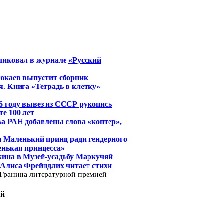
ликовал в журнале
«Русский
юкаев выпустит сборник
. Книга «Тетрадь в клетку»
6 году вывез из СССР рукопись
е 100 лет
ва РАН добавлены слова «коптер»,
и Маленький принц ради гендерного
енькая принцесса»
кина в Музей-усадьбу Маркучяй
й Алиса Фрейндлих читает стихи
Гранина литературной премией
ей