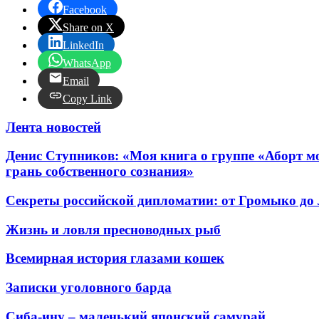
Facebook
Share on X
LinkedIn
WhatsApp
Email
Copy Link
Лента новостей
Денис Ступников: «Моя книга о группе «Аборт мо
грань собственного сознания»
Секреты российской дипломатии: от Громыко до
Жизнь и ловля пресноводных рыб
Всемирная история глазами кошек
Записки уголовного барда
Сиба-ину – маленький японский самурай