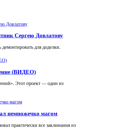
ятник Сергею Довлатову
 демонтировать для доделки.
тение (ВИДЕО)
ений». Этот проект — один из
тал немножечко магом
зовал практически все заклинания из