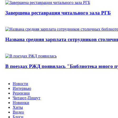
Завершена реставрация читального зала РГБ
Названа средняя зарплата сотрудников столичн
В поездах РЖД появилась "Библиотека юного п
Новости
Интервью
Рецензии
Читают-Пишут
Новинки
Хиты
Видео
Блоги