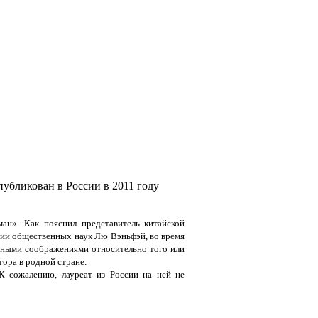
убликован в России в 2011 году
н». Как пояснил представитель китайской
мии общественных наук Лю Вэньфэй, во время
чными соображениями относительно того или
тора в родной стране.
К сожалению, лауреат из России на ней не