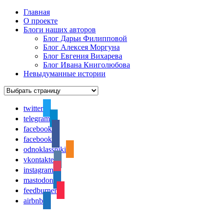
Главная
О проекте
Блоги наших авторов
Блог Дарьи Филипповой
Блог Алексея Моргуна
Блог Евгения Вихарева
Блог Ивана Книголюбова
Невыдуманные истории
twitter
telegram
facebook
facebook
odnoklassniki
vkontakte
instagram
mastodon
feedburner
airbnb