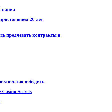
й панка
простоявшем 20 лет
сь продлевать контракты в
 полностью победить
e Casino Secrets
м