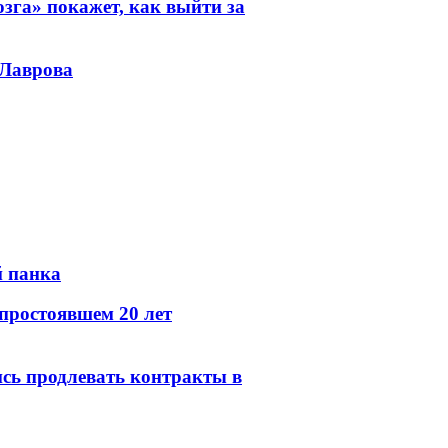
зга» покажет, как выйти за
 Лаврова
й панка
простоявшем 20 лет
сь продлевать контракты в