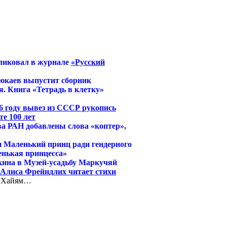
ликовал в журнале
«Русский
юкаев выпустит сборник
. Книга «Тетрадь в клетку»
6 году вывез из СССР рукопись
е 100 лет
ва РАН добавлены слова «коптер»,
и Маленький принц ради гендерного
енькая принцесса»
кина в Музей-усадьбу Маркучяй
й Алиса Фрейндлих читает стихи
и Хайям…