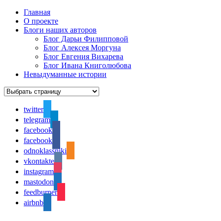
Главная
О проекте
Блоги наших авторов
Блог Дарьи Филипповой
Блог Алексея Моргуна
Блог Евгения Вихарева
Блог Ивана Книголюбова
Невыдуманные истории
twitter
telegram
facebook
facebook
odnoklassniki
vkontakte
instagram
mastodon
feedburner
airbnb