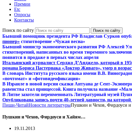
Премии
Etc
Опросы
Контакты
Поиск по сайту
Бывший помощник президента РФ Владислав Сурков опуб
пионер»
стихотворение «Чужая весна»
Бывший министр экономического развития РФ Алексей Ул
стихотворений, написанных во время тюремного заключения
появится в продаже в первых числах апреля
Итальянский журналист Серджо Д’Анджело, который в 195
романа Бориса Пастернака «Доктор Живаго», умер в возраст
В словарь Института русского языка имени В.В. Виноградо
«почтомат» и «фотовидеофиксация»
В Израиле в новой версии сказки Антуана де Сент-Экзюпер
равенства стал принцессой. Книга получила название «Мал
В Литве захотели переименовать Литературный музей Пуш
Опубликована запись почти 40-летней давности, на которо
Пиши-Читай
Новости литературы
Пушкин и Чехов, Фирдоуси 
Пушкин и Чехов, Фирдоуси и Хайям…
19.11.2013