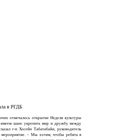
ала в РГДБ
нично отмечалось открытие Недели культуры
ы имеем шанс укрепить мир и дружбу между
казал г-н Хосейн Табатабайи, руководитель
о мероприятие. – Мы хотим, чтобы ребята в