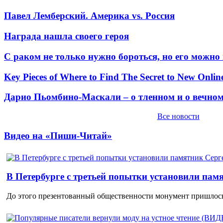
Павел Лемберский. Америка vs. Россия
Награда нашла своего героя
С раком не только нужно бороться, но его можно
Key Pieces of Where to Find The Secret to New Onlin
Дарио Пьомбино-Маскали – о тленном и о вечно
Все новости
Видео на «Пиши-Читай»
В Петербурге с третьей попытки установили пам
До этого презентованный общественности монумент пришлось