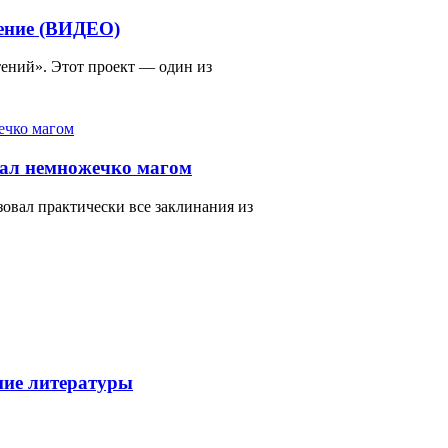
тение (ВИДЕО)
ений». Этот проект — один из
тал немножечко магом
зовал практически все заклинания из
ние литературы