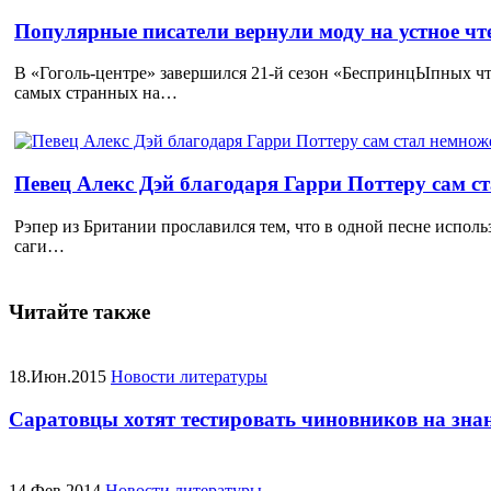
Популярные писатели вернули моду на устное ч
В «Гоголь-центре» завершился 21-й сезон «БеспринцЫпных чт
самых странных на…
Певец Алекс Дэй благодаря Гарри Поттеру сам с
Рэпер из Британии прославился тем, что в одной песне исполь
саги…
Читайте также
18.Июн.2015
Новости литературы
Саратовцы хотят тестировать чиновников на зна
14.Фев.2014
Новости литературы