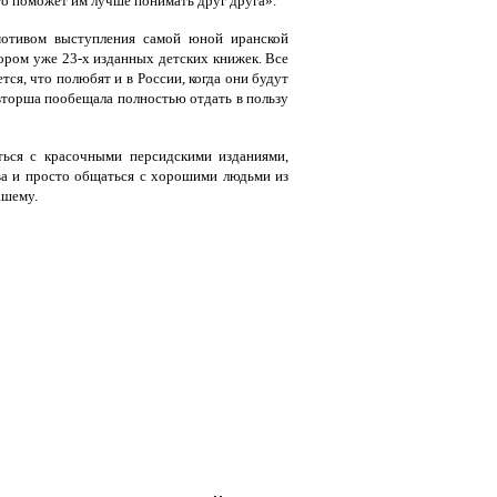
то поможет им лучше понимать друг друга».
отивом выступления самой юной иранской
тором уже 23-х изданных детских книжек. Все
тся, что полюбят и в России, когда они будут
авторша пообещала полностью отдать в пользу
ься с красочными персидскими изданиями,
тва и просто общаться с хорошими людьми из
ашему.