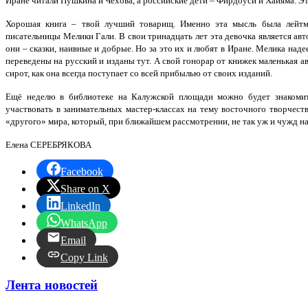
Иране читали Пушкина и Чехова, а российские дети – Фирдоуси и Хайяма. Э
Хорошая книга – твой лучший товарищ. Именно эта мысль была лейтм
писательницы Мелики Гали. В свои тринадцать лет эта девочка является ав
они – сказки, наивные и добрые. Но за это их и любят в Иране. Мелика надее
переведены на русский и изданы тут. А свой гонорар от книжек маленькая 
сирот, как она всегда поступает со всей прибылью от своих изданий.
Ещё неделю в библиотеке на Калужской площади можно будет знакомит
участвовать в занимательных мастер-классах на тему восточного творчес
«другого» мира, который, при ближайшем рассмотрении, не так уж и чужд н
Елена СЕРЕБРЯКОВА
Facebook
Share on X
LinkedIn
WhatsApp
Email
Copy Link
Лента новостей