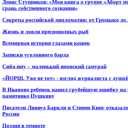
Денис Ступников: «Моя книга о группе «Аборт мо
грань собственного сознания»
Секреты российской дипломатии: от Громыко до
Жизнь и ловля пресноводных рыб
Всемирная история глазами кошек
Записки уголовного барда
Сиба-ину – маленький японский самурай
«ЙОРШ. Уже не тот» - взгляд журналиста с душо
В Иваново ребенок нашел грубейшую ошибку на 
памятнике Пушкину
Писатели Линвуд Баркли и Стивен Кинг отказали
России
Поэзия в темноте