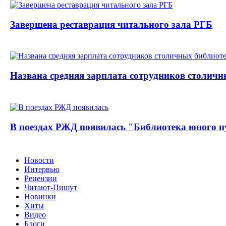
Завершена реставрация читального зала РГБ
Названа средняя зарплата сотрудников столичн
В поездах РЖД появилась "Библиотека юного п
Новости
Интервью
Рецензии
Читают-Пишут
Новинки
Хиты
Видео
Блоги