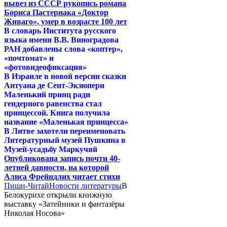
вывез из СССР рукопись романа
Бориса Пастернака «Доктор
Живаго», умер в возрасте 100 лет
В словарь Института русского
языка имени В.В. Виноградова
РАН добавлены слова «коптер»,
«почтомат» и
«фотовидеофиксация»
В Израиле в новой версии сказки
Антуана де Сент-Экзюпери
Маленький принц ради
гендерного равенства стал
принцессой. Книга получила
название «Маленькая принцесса»
В Литве захотели переименовать
Литературный музей Пушкина в
Музей-усадьбу Маркучяй
Опубликована запись почти 40-
летней давности, на которой
Алиса Фрейндлих читает стихи
Пиши-Читай
Новости литературы
В
Белокурихе открыли книжную
выставку «Затейники и фантазёры
Николая Носова»