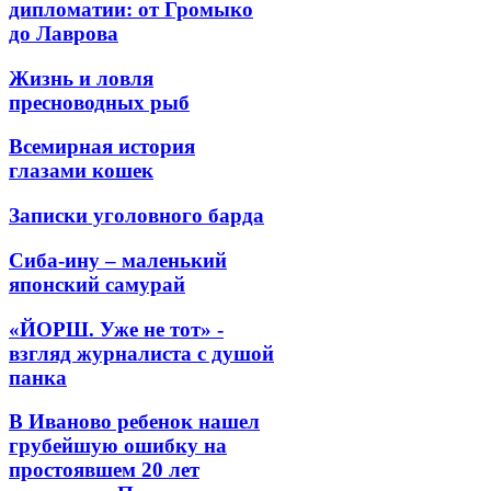
дипломатии: от Громыко
до Лаврова
Жизнь и ловля
пресноводных рыб
Всемирная история
глазами кошек
Записки уголовного барда
Сиба-ину – маленький
японский самурай
«ЙОРШ. Уже не тот» -
взгляд журналиста с душой
панка
В Иваново ребенок нашел
грубейшую ошибку на
простоявшем 20 лет