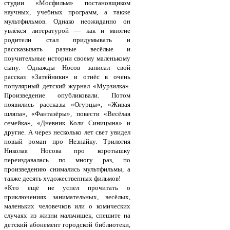
студии «Мосфильм» постановщиком
научных, учебных программ, а также
мультфильмов. Однако неожиданно он
увлёкся литературой — как и многие
родители стал придумывать и
рассказывать разные весёлые и
поучительные истории своему маленькому
сыну. Однажды Носов записал свой
рассказ «Затейники» и отнёс в очень
популярный детский журнал «Мурзилка».
Произведение опубликовали. Потом
появились рассказы «Огурцы», «Живая
шляпа», «Фантазёры», повести «Весёлая
семейка», «Дневник Коли Синицына» и
другие. А через несколько лет свет увидел
новый роман про Незнайку. Трилогия
Николая Носова про коротышку
переиздавалась по многу раз, по
произведению снимались мультфильмы, а
также десять художественных фильмов!
«Кто ещё не успел прочитать о
приключениях занимательных, весёлых,
маленьких человечков или о комических
случаях из жизни мальчишек, спешите на
детский абонемент городской библиотеки,