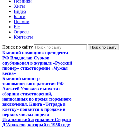
Новинки
Хиты
Видео
Блоги
Премии
Etc
Опросы
Контакты
Поиск по сайту
Бывший помощник президента
РФ Владислав Сурков
опубликовал в журнале
«Русский
пионер»
стихотворение «Чужая
весна»
Бывший министр
экономического развития РФ
Алексей Улюкаев выпустит
сборник стихотворений,
написанных во время тюремного
заключения. Книга «Тетрадь в
клетку» появится в продаже в
первых числах апреля
Итальянский журналист Серджо
Д’Анджело, который в 1956 году