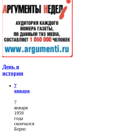
День в
истории
7
января
7
января
1959
года
скончался
Борис