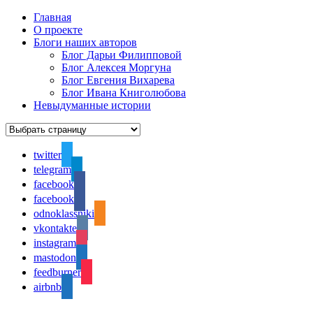
Главная
О проекте
Блоги наших авторов
Блог Дарьи Филипповой
Блог Алексея Моргуна
Блог Евгения Вихарева
Блог Ивана Книголюбова
Невыдуманные истории
twitter
telegram
facebook
facebook
odnoklassniki
vkontakte
instagram
mastodon
feedburner
airbnb