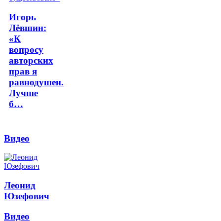
Игорь
Лёвшин:
«К
вопросу
авторских
прав я
равнодушен.
Лучше
б…
Видео
Леонид
Юзефович
Видео