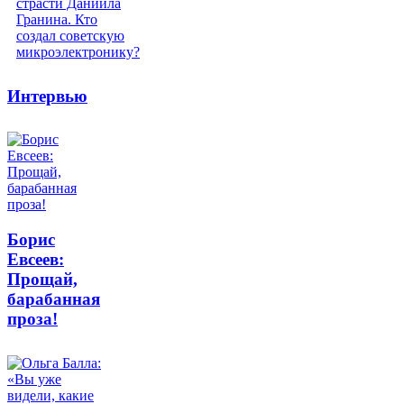
Интервью
Борис
Евсеев:
Прощай,
барабанная
проза!