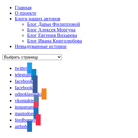
Главная
О проекте
Блоги наших авторов
Блог Дарьи Филипповой
Блог Алексея Моргуна
Блог Евгения Вихарева
Блог Ивана Книголюбова
Невыдуманные истории
twitter
telegram
facebook
facebook
odnoklassniki
vkontakte
instagram
mastodon
feedburner
airbnb