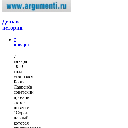
День в
истории
7
января
7
января
1959
года
скончался
Борис
Лавренёв,
советский
прозаик,
автор
повести
"Сорок
первый",
которая