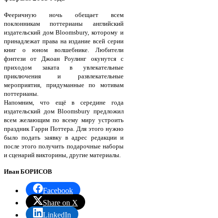
Фееричную ночь обещает всем
поклонникам поттерианы английский
издательский дом Bloomsbury, которому и
принадлежат права на издание всей серии
книг о юном волшебнике. Любители
фэнтези от Джоан Роулинг окунутся с
приходом заката в увлекательные
приключения и развлекательные
мероприятия, придуманные по мотивам
поттерианы.
Напомним, что ещё в середине года
издательский дом Bloomsbury предложил
всем желающим по всему миру устроить
праздник Гарри Поттера. Для этого нужно
было подать заявку в адрес редакции и
после этого получить подарочные наборы
и сценарий викторины, другие материалы.
Иван БОРИСОВ
Facebook
Share on X
LinkedIn