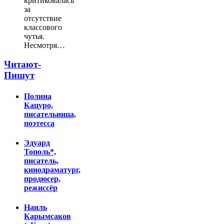
критиковалась
за
отсутствие
классового
чутья.
Несмотря…
Читают-
Пишут
Полина
Кацуро,
писательница,
поэтесса
Эдуард
Тополь*,
писатель,
кинодраматург,
продюсер,
режиссёр
Наиль
Карымсаков