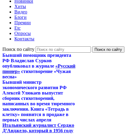
Новинки
Хиты
Видео
Блоги
Премии
Etc
Опросы
Контакты
Поиск по сайту
Бывший помощник президента
РФ Владислав Сурков
опубликовал в журнале
«Русский
пионер»
стихотворение «Чужая
весна»
Бывший министр
экономического развития РФ
Алексей Улюкаев выпустит
сборник стихотворений,
написанных во время тюремного
заключения. Книга «Тетрадь в
клетку» появится в продаже в
первых числах апреля
Итальянский журналист Серджо
Д’Анджело, который в 1956 году