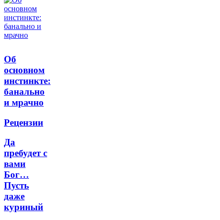
Об
основном
инстинкте:
банально
и мрачно
Рецензии
Да
пребудет с
вами
Бог…
Пусть
даже
куриный