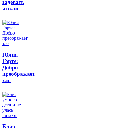
задевать
что-то…
Юлия
Горте:
Добро
преображает
зло
Близ