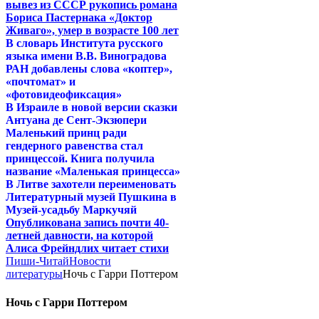
вывез из СССР рукопись романа
Бориса Пастернака «Доктор
Живаго», умер в возрасте 100 лет
В словарь Института русского
языка имени В.В. Виноградова
РАН добавлены слова «коптер»,
«почтомат» и
«фотовидеофиксация»
В Израиле в новой версии сказки
Антуана де Сент-Экзюпери
Маленький принц ради
гендерного равенства стал
принцессой. Книга получила
название «Маленькая принцесса»
В Литве захотели переименовать
Литературный музей Пушкина в
Музей-усадьбу Маркучяй
Опубликована запись почти 40-
летней давности, на которой
Алиса Фрейндлих читает стихи
Пиши-Читай
Новости
литературы
Ночь с Гарри Поттером
Ночь с Гарри Поттером