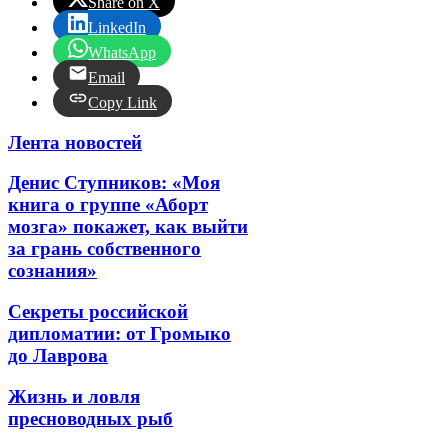
Share on X
LinkedIn
WhatsApp
Email
Copy Link
Лента новостей
Денис Ступников: «Моя
книга о группе «Аборт
мозга» покажет, как выйти
за грань собственного
сознания»
Секреты российской
дипломатии: от Громыко
до Лаврова
Жизнь и ловля
пресноводных рыб