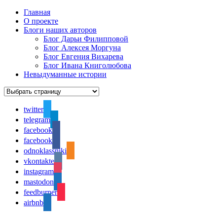
Главная
О проекте
Блоги наших авторов
Блог Дарьи Филипповой
Блог Алексея Моргуна
Блог Евгения Вихарева
Блог Ивана Книголюбова
Невыдуманные истории
twitter
telegram
facebook
facebook
odnoklassniki
vkontakte
instagram
mastodon
feedburner
airbnb