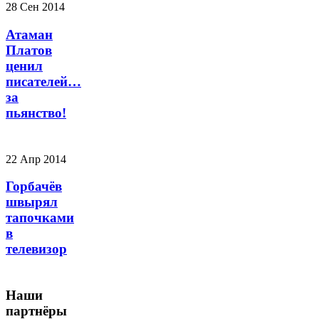
28 Сен 2014
Атаман
Платов
ценил
писателей…
за
пьянство!
22 Апр 2014
Горбачёв
швырял
тапочками
в
телевизор
Наши
партнёры