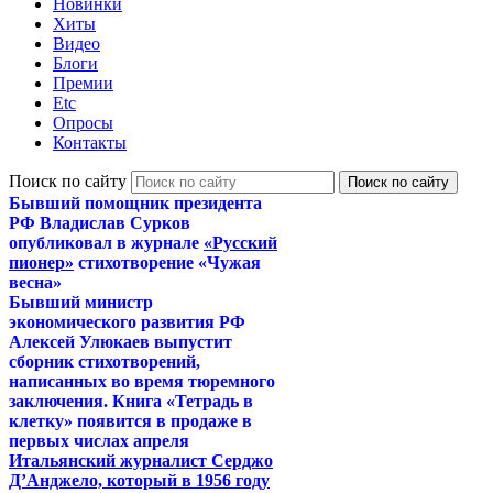
Новинки
Хиты
Видео
Блоги
Премии
Etc
Опросы
Контакты
Поиск по сайту
Бывший помощник президента
РФ Владислав Сурков
опубликовал в журнале
«Русский
пионер»
стихотворение «Чужая
весна»
Бывший министр
экономического развития РФ
Алексей Улюкаев выпустит
сборник стихотворений,
написанных во время тюремного
заключения. Книга «Тетрадь в
клетку» появится в продаже в
первых числах апреля
Итальянский журналист Серджо
Д’Анджело, который в 1956 году