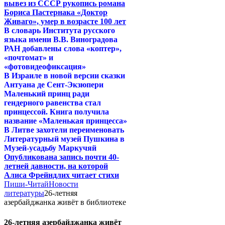
вывез из СССР рукопись романа
Бориса Пастернака «Доктор
Живаго», умер в возрасте 100 лет
В словарь Института русского
языка имени В.В. Виноградова
РАН добавлены слова «коптер»,
«почтомат» и
«фотовидеофиксация»
В Израиле в новой версии сказки
Антуана де Сент-Экзюпери
Маленький принц ради
гендерного равенства стал
принцессой. Книга получила
название «Маленькая принцесса»
В Литве захотели переименовать
Литературный музей Пушкина в
Музей-усадьбу Маркучяй
Опубликована запись почти 40-
летней давности, на которой
Алиса Фрейндлих читает стихи
Пиши-Читай
Новости
литературы
26-летняя
азербайджанка живёт в библиотеке
26-летняя азербайджанка живёт