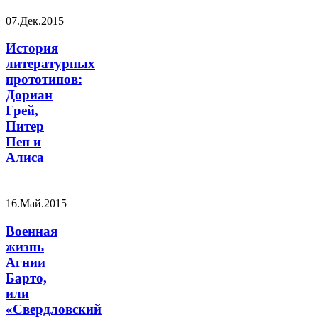
07.Дек.2015
История
литературных
прототипов:
Дориан
Грей,
Питер
Пен и
Алиса
16.Май.2015
Военная
жизнь
Агнии
Барто,
или
«Свердловский