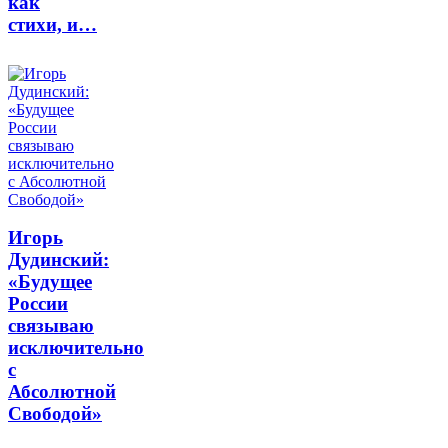
как
стихи, и…
Игорь
Дудинский:
«Будущее
России
связываю
исключительно
с
Абсолютной
Свободой»