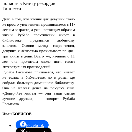
попасть в Книгу рекордов
Гиннесса
Дело в том, что чтение для девушки стало
не просто увлечением, проявившимся в 11-
летнем возрасте, а уже настоящим образом
жизни. Рубаба практически живёт в
библиотеке, предаваясь любимому
занятию. Освоив метод скорочтения,
девушка с лёгкостью прочитывает по две-
три книги в день. Всего же, начиная с 11
лет, она прочитала около пяти тысяч
литературных произведений.
Рубаба Гасымова признаётся, что читает
не только в библиотеке, но и дома, где
собрала большую домашнюю библиотеку.
Она не жалеет денег на покупку книг.
«Доверяйте книгам — они ваши самые
лучшие друзья», — говорит Рубаба
Гасымова.
Иван БОРИСОВ
Facebook