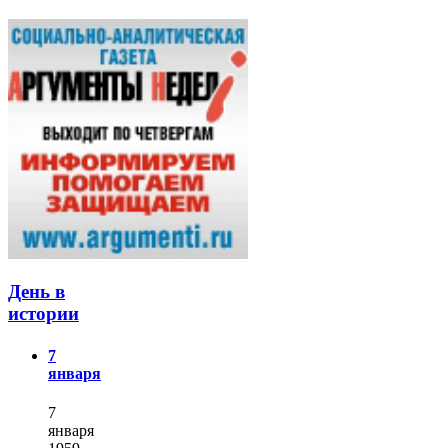
День в
истории
7
января
7
января