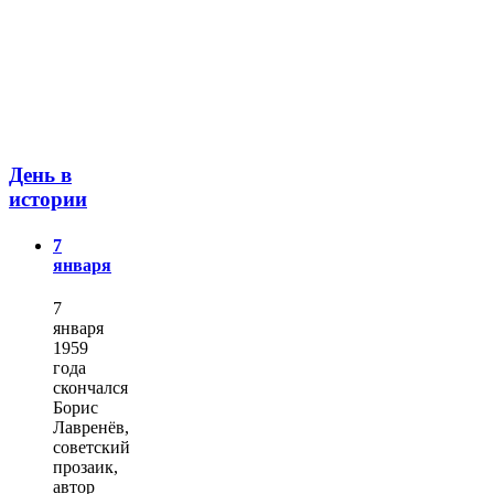
День в
истории
7
января
7
января
1959
года
скончался
Борис
Лавренёв,
советский
прозаик,
автор