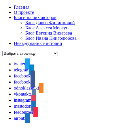
Главная
О проекте
Блоги наших авторов
Блог Дарьи Филипповой
Блог Алексея Моргуна
Блог Евгения Вихарева
Блог Ивана Книголюбова
Невыдуманные истории
twitter
telegram
facebook
facebook
odnoklassniki
vkontakte
instagram
mastodon
feedburner
airbnb