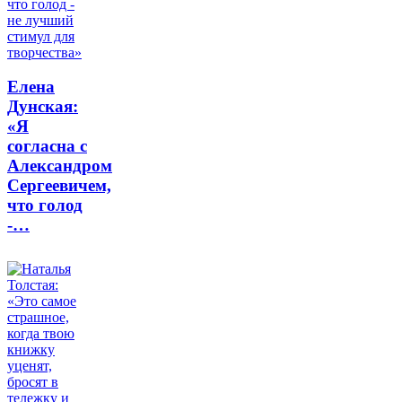
Елена
Дунская:
«Я
согласна с
Александром
Сергеевичем,
что голод
-…