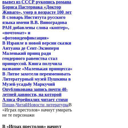
вывез из СССР рукопись романа
Бориса Пастернака «Доктор
Живаго», умер в возрасте 100 лет
В словарь Института русского
языка имени В.В. Виноградова
РАН добавлены слова «коптер»,
«почтомат» и
«фотовидеофиксация»
В Израиле в новой версии сказки
Антуана де Сент-Экзюпери
Маленький принц ради
гендерного равенства стал
принцессой. Книга получила
название «Маленькая принцесса»
В Литве захотели переименовать
Литературный музей Пушкина в
Музей-усадьбу Маркучяй
Опубликована запись почти 40-
летней давности, на которой
Алиса Фрейндлих читает стихи
Пиши-Читай
Новости литературы
В
«Играх престолов» начнут умирать
не те персонажи
В «Играх престолов» начнут