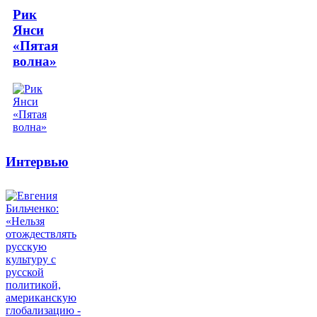
Рик
Янси
«Пятая
волна»
Интервью