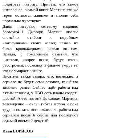
подогреть интригу. Причём, что самое
интересное, в самой книге Мартина эти же
герои остаются живыми и вполне себя
нормально чувствуют.
Давая интервью сетевому изданию
Showbiz411 Джордж Мартин вполне
спокойно отнёсся к подобным
«загогулинам» своих коллег, назвав их
более кровожадными нежели он сам.
Правда, с сожалением отметил, что
читатели, скорее всего, будут очень
расстроены, поскольку в фильме умрут те,
кто не умирает в книге.
Писатель также заявил, что, возможно, в
сериале не будет семи сезонов, как было
заявлено ранее. Сейчас идёт работа над
пятым сезоном, у НВО есть планы создать
шестой. А что потом? По словам Мартина,
телевидение – очень гибкая штука и пока
трудно сказать, остановится ли работа над
сериалом после 6 сезона или последуют
седьмой-восьмой-девятый.
Иван БОРИСОВ