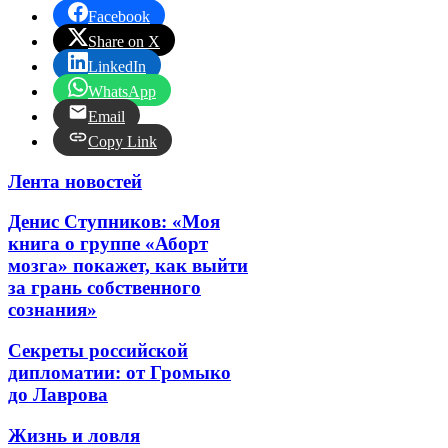
Facebook
Share on X
LinkedIn
WhatsApp
Email
Copy Link
Лента новостей
Денис Ступников: «Моя
книга о группе «Аборт
мозга» покажет, как выйти
за грань собственного
сознания»
Секреты российской
дипломатии: от Громыко
до Лаврова
Жизнь и ловля