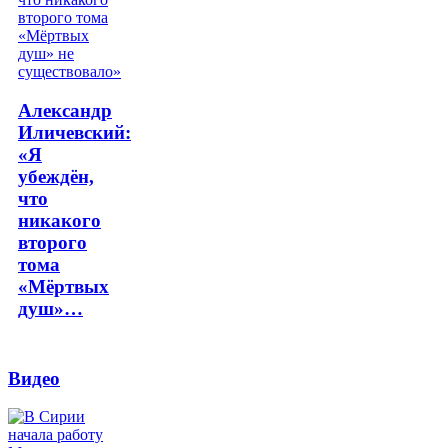
Александр
Иличевский:
«Я
убеждён,
что
никакого
второго
тома
«Мёртвых
душ»…
Видео