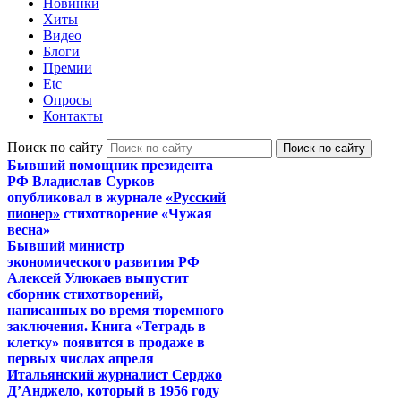
Новинки
Хиты
Видео
Блоги
Премии
Etc
Опросы
Контакты
Поиск по сайту
Бывший помощник президента
РФ Владислав Сурков
опубликовал в журнале
«Русский
пионер»
стихотворение «Чужая
весна»
Бывший министр
экономического развития РФ
Алексей Улюкаев выпустит
сборник стихотворений,
написанных во время тюремного
заключения. Книга «Тетрадь в
клетку» появится в продаже в
первых числах апреля
Итальянский журналист Серджо
Д’Анджело, который в 1956 году