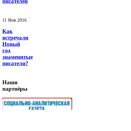
писателей
11 Янв 2016
Как
встречали
Новый
год
знаменитые
писатели?
Наши
партнёры