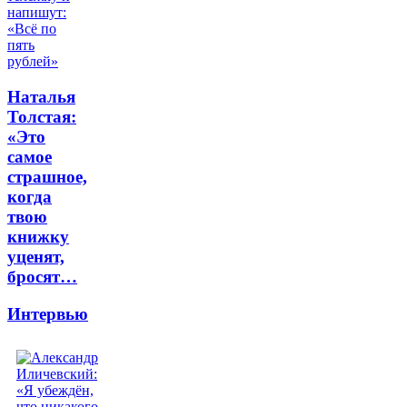
Наталья
Толстая:
«Это
самое
страшное,
когда
твою
книжку
уценят,
бросят…
Интервью