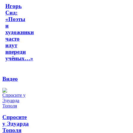
Игорь
Сид:
«Поэты
и
художники
часто
идут
впереди
учёных…»
Видео
Спросите
у Эдуарда
Тополя