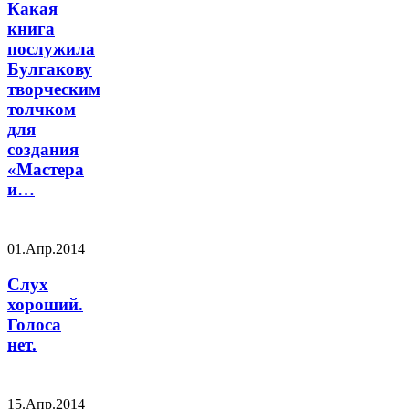
Какая
книга
послужила
Булгакову
творческим
толчком
для
создания
«Мастера
и…
01.Апр.2014
Слух
хороший.
Голоса
нет.
15.Апр.2014