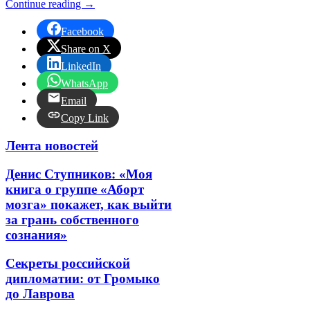
Continue reading
→
Facebook
Share on X
LinkedIn
WhatsApp
Email
Copy Link
Лента новостей
Денис Ступников: «Моя
книга о группе «Аборт
мозга» покажет, как выйти
за грань собственного
сознания»
Секреты российской
дипломатии: от Громыко
до Лаврова