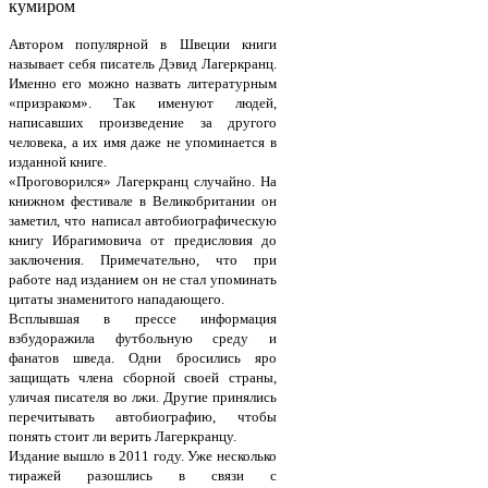
кумиром
Автором популярной в Швеции книги
называет себя писатель Дэвид Лагеркранц.
Именно его можно назвать литературным
«призраком». Так именуют людей,
написавших произведение за другого
человека, а их имя даже не упоминается в
изданной книге.
«Проговорился» Лагеркранц случайно. На
книжном фестивале в Великобритании он
заметил, что написал автобиографическую
книгу Ибрагимовича от предисловия до
заключения. Примечательно, что при
работе над изданием он не стал упоминать
цитаты знаменитого нападающего.
Всплывшая в прессе информация
взбудоражила футбольную среду и
фанатов шведа. Одни бросились яро
защищать члена сборной своей страны,
уличая писателя во лжи. Другие принялись
перечитывать автобиографию, чтобы
понять стоит ли верить Лагеркранцу.
Издание вышло в 2011 году. Уже несколько
тиражей разошлись в связи с