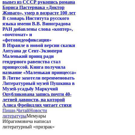
вывез из СССР рукопись романа
Бориса Пастернака «Доктор
Живаго», умер в возрасте 100 лет
В словарь Института русского
языка имени В.В. Виноградова
РАН добавлены слова «коптер»,
«почтомат» и
«фотовидеофиксация»
В Израиле в новой версии сказки
Антуана де Сент-Экзюпери
Маленький принц ради
гендерного равенства стал
принцессой. Книга получила
название «Маленькая принцесса»
В Литве захотели переименовать
Литературный музей Пушкина в
Музей-усадьбу Маркучяй
Опубликована запись почти 40-
летней давности, на которой
Алиса Фрейндлих читает стихи
Пиши-Читай
Новости
литературы
Мемуары
Ибрагимовича написал
литературный «призрак»