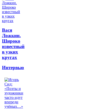
Вася
Ложкин.
Широко
известный
в узких
кругах
Интервью