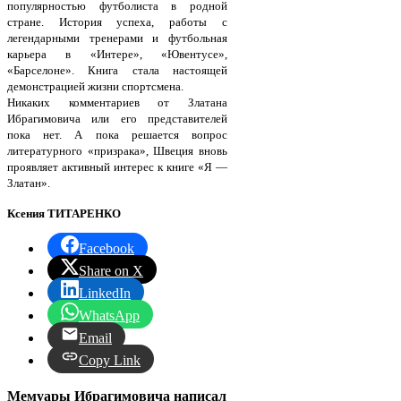
популярностью футболиста в родной
стране. История успеха, работы с
легендарными тренерами и футбольная
карьера в «Интере», «Ювентусе»,
«Барселоне». Книга стала настоящей
демонстрацией жизни спортсмена.
Никаких комментариев от Златана
Ибрагимовича или его представителей
пока нет. А пока решается вопрос
литературного «призрака», Швеция вновь
проявляет активный интерес к книге «Я —
Златан».
Ксения ТИТАРЕНКО
Facebook
Share on X
LinkedIn
WhatsApp
Email
Copy Link
Мемуары Ибрагимовича написал