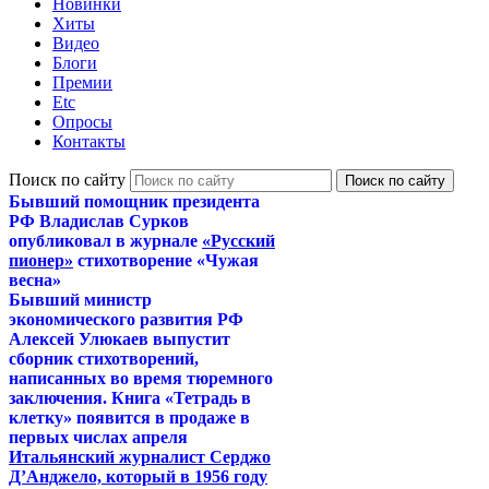
Новинки
Хиты
Видео
Блоги
Премии
Etc
Опросы
Контакты
Поиск по сайту
Бывший помощник президента
РФ Владислав Сурков
опубликовал в журнале
«Русский
пионер»
стихотворение «Чужая
весна»
Бывший министр
экономического развития РФ
Алексей Улюкаев выпустит
сборник стихотворений,
написанных во время тюремного
заключения. Книга «Тетрадь в
клетку» появится в продаже в
первых числах апреля
Итальянский журналист Серджо
Д’Анджело, который в 1956 году