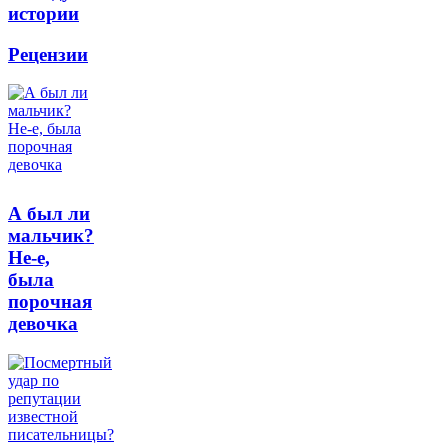
истории
Рецензии
А был ли
мальчик?
Не-е,
была
порочная
девочка