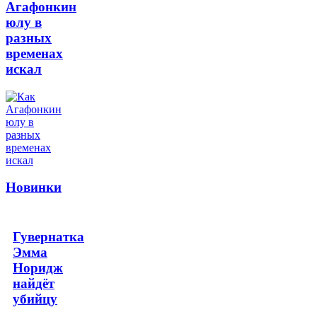
Агафонкин
юлу в
разных
временах
искал
Новинки
Гувернатка
Эмма
Норидж
найдёт
убийцу