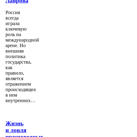
Лаврова
Россия
всегда
играла
ключевую
роль на
международной
арене. Но
внешняя
политика
государства,
как
правило,
является
отражением
происходящих
в нем
внутренних…
Жизнь
и ловля
пресноводных