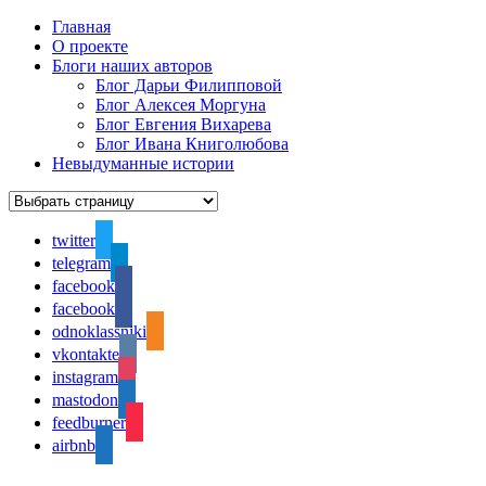
Главная
О проекте
Блоги наших авторов
Блог Дарьи Филипповой
Блог Алексея Моргуна
Блог Евгения Вихарева
Блог Ивана Книголюбова
Невыдуманные истории
twitter
telegram
facebook
facebook
odnoklassniki
vkontakte
instagram
mastodon
feedburner
airbnb