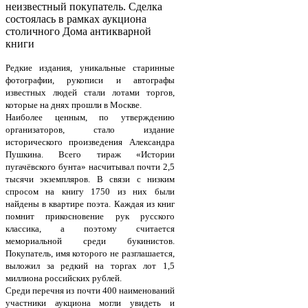
неизвестный покупатель. Сделка
состоялась в рамках аукциона
столичного Дома антикварной
книги
Редкие издания, уникальные старинные
фотографии, рукописи и автографы
известных людей стали лотами торгов,
которые на днях прошли в Москве.
Наиболее ценным, по утверждению
организаторов, стало издание
исторического произведения Александра
Пушкина. Всего тираж «Истории
пугачёвского бунта» насчитывал почти 2,5
тысячи экземпляров. В связи с низким
спросом на книгу 1750 из них были
найдены в квартире поэта. Каждая из книг
помнит прикосновение рук русского
классика, а поэтому считается
мемориальной среди букинистов.
Покупатель, имя которого не разглашается,
выложил за редкий на торгах лот 1,5
миллиона российских рублей.
Среди перечня из почти 400 наименований
участники аукциона могли увидеть и