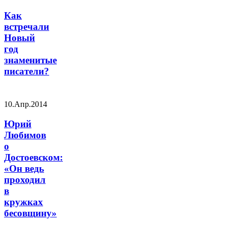
Как
встречали
Новый
год
знаменитые
писатели?
10.Апр.2014
Юрий
Любимов
о
Достоевском:
«Он ведь
проходил
в
кружках
бесовщину»