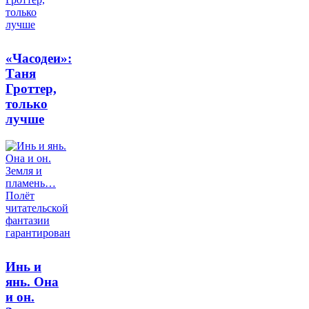
«Часодеи»:
Таня
Гроттер,
только
лучше
Инь и
янь. Она
и он.