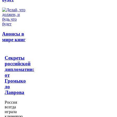
Анонсы в
мире книг
Секреты
российской
дипломатии:
от
Громыко
до
Лаврова
Россия
всегда
играла
ключевую