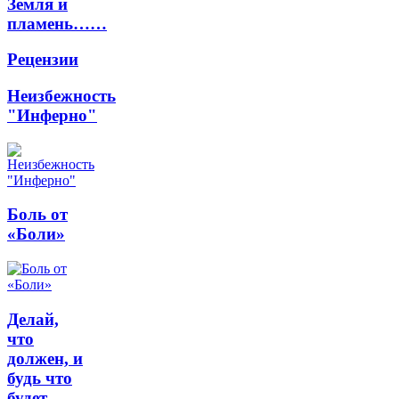
Земля и
пламень……
Рецензии
Неизбежность
"Инферно"
Боль от
«Боли»
Делай,
что
должен, и
будь что
будет