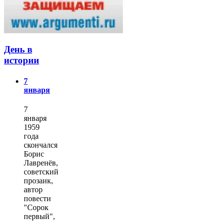
День в
истории
7
января
7
января
1959
года
скончался
Борис
Лавренёв,
советский
прозаик,
автор
повести
"Сорок
первый",