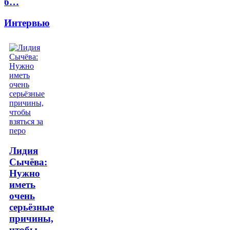
б…
Интервью
Лидия
Сычёва:
Нужно
иметь
очень
серьёзные
причины,
чтобы