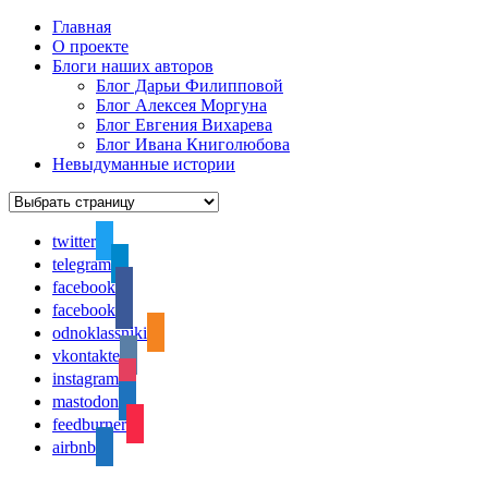
Главная
О проекте
Блоги наших авторов
Блог Дарьи Филипповой
Блог Алексея Моргуна
Блог Евгения Вихарева
Блог Ивана Книголюбова
Невыдуманные истории
twitter
telegram
facebook
facebook
odnoklassniki
vkontakte
instagram
mastodon
feedburner
airbnb