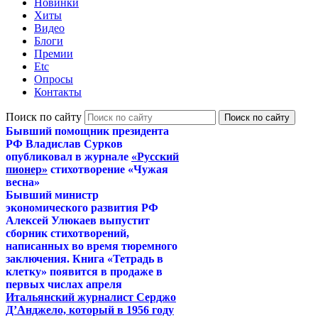
Новинки
Хиты
Видео
Блоги
Премии
Etc
Опросы
Контакты
Поиск по сайту
Бывший помощник президента
РФ Владислав Сурков
опубликовал в журнале
«Русский
пионер»
стихотворение «Чужая
весна»
Бывший министр
экономического развития РФ
Алексей Улюкаев выпустит
сборник стихотворений,
написанных во время тюремного
заключения. Книга «Тетрадь в
клетку» появится в продаже в
первых числах апреля
Итальянский журналист Серджо
Д’Анджело, который в 1956 году