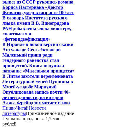
вывез из СССР рукопись романа
Бориса Пастернака «Доктор
Живаго», умер в возрасте 100 лет
В словарь Института русского
языка имени В.В. Виноградова
РАН добавлены слова «коптер»,
«почтомат» и
«фотовидеофиксация»
В Израиле в новой версии сказки
Антуана де Сент-Экзюпери
Маленький принц ради
гендерного равенства стал
принцессой. Книга получила
название «Маленькая принцесса»
В Литве захотели переименовать
Литературный музей Пушкина в
Музей-усадьбу Маркучяй
Опубликована запись почти 40-
летней давности, на которой
Алиса Фрейндлих читает стихи
Пиши-Читай
Новости
литературы
Прижизненное издание
Пушкина продано за 1,5 млн
рублей