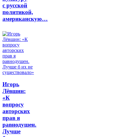
с русской
политикой,
американскую…
Игорь
Лёвшин:
«К
вопросу
авторских
прав я
равнодушен.
Лучше