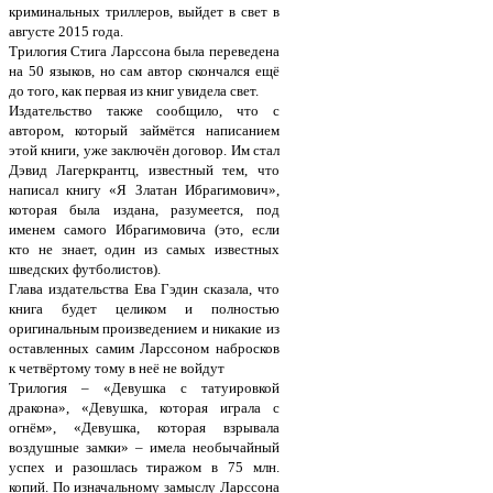
криминальных триллеров, выйдет в свет в
августе 2015 года.
Трилогия Стига Ларссона была переведена
на 50 языков, но сам автор скончался ещё
до того, как первая из книг увидела свет.
Издательство также сообщило, что с
автором, который займётся написанием
этой книги, уже заключён договор. Им стал
Дэвид Лагеркрантц, известный тем, что
написал книгу «Я Златан Ибрагимович»,
которая была издана, разумеется, под
именем самого Ибрагимовича (это, если
кто не знает, один из самых известных
шведских футболистов).
Глава издательства Ева Гэдин сказала, что
книга будет целиком и полностью
оригинальным произведением и никакие из
оставленных самим Ларссоном набросков
к четвёртому тому в неё не войдут
Трилогия – «Девушка с татуировкой
дракона», «Девушка, которая играла с
огнём», «Девушка, которая взрывала
воздушные замки» – имела необычайный
успех и разошлась тиражом в 75 млн.
копий. По изначальному замыслу Ларссона