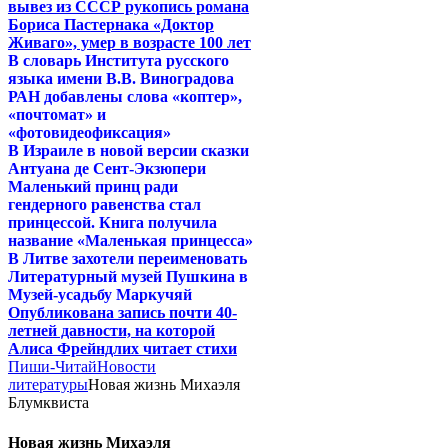
вывез из СССР рукопись романа
Бориса Пастернака «Доктор
Живаго», умер в возрасте 100 лет
В словарь Института русского
языка имени В.В. Виноградова
РАН добавлены слова «коптер»,
«почтомат» и
«фотовидеофиксация»
В Израиле в новой версии сказки
Антуана де Сент-Экзюпери
Маленький принц ради
гендерного равенства стал
принцессой. Книга получила
название «Маленькая принцесса»
В Литве захотели переименовать
Литературный музей Пушкина в
Музей-усадьбу Маркучяй
Опубликована запись почти 40-
летней давности, на которой
Алиса Фрейндлих читает стихи
Пиши-Читай
Новости
литературы
Новая жизнь Михаэля
Блумквиста
Новая жизнь Михаэля