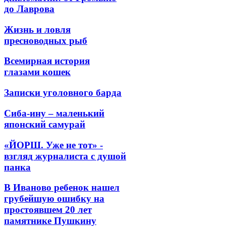
до Лаврова
Жизнь и ловля
пресноводных рыб
Всемирная история
глазами кошек
Записки уголовного барда
Сиба-ину – маленький
японский самурай
«ЙОРШ. Уже не тот» -
взгляд журналиста с душой
панка
В Иваново ребенок нашел
грубейшую ошибку на
простоявшем 20 лет
памятнике Пушкину