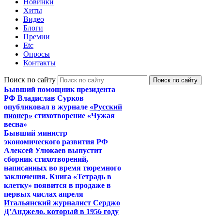
Новинки
Хиты
Видео
Блоги
Премии
Etc
Опросы
Контакты
Поиск по сайту
Бывший помощник президента
РФ Владислав Сурков
опубликовал в журнале
«Русский
пионер»
стихотворение «Чужая
весна»
Бывший министр
экономического развития РФ
Алексей Улюкаев выпустит
сборник стихотворений,
написанных во время тюремного
заключения. Книга «Тетрадь в
клетку» появится в продаже в
первых числах апреля
Итальянский журналист Серджо
Д’Анджело, который в 1956 году