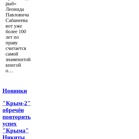
рыб»
Леонида
Павловича
Сабанеева
вот уже
более 100
лет по
праву
считается
самой
знаменитой
книгой
о…
Новинки
"Крым-2"
обречён
повторить
успех
"Крыма"
Никиты