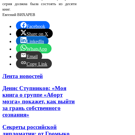
серия должна была состоять из десяти
книг.
Евгений ВИХАРЕВ
Facebook
Share on X
LinkedIn
WhatsApp
Email
Copy Link
Лента новостей
Денис Ступников: «Моя
книга о группе «Аборт
мозга» покажет, как выйти
за грань собственного
сознания»
Секреты российской
дипломатии: от Громыко