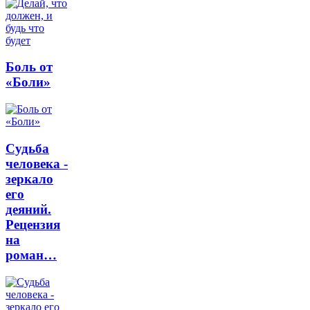
Боль от
«Боли»
Судьба
человека -
зеркало
его
деяний.
Рецензия
на
роман…