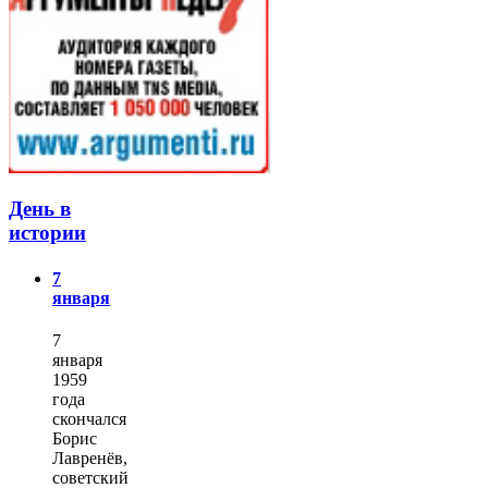
День в
истории
7
января
7
января
1959
года
скончался
Борис
Лавренёв,
советский