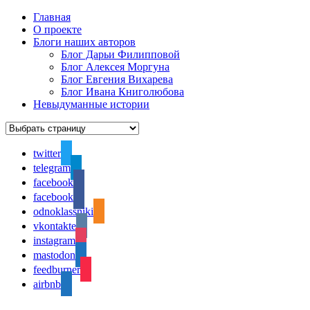
Главная
О проекте
Блоги наших авторов
Блог Дарьи Филипповой
Блог Алексея Моргуна
Блог Евгения Вихарева
Блог Ивана Книголюбова
Невыдуманные истории
twitter
telegram
facebook
facebook
odnoklassniki
vkontakte
instagram
mastodon
feedburner
airbnb