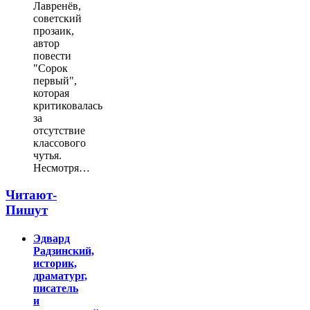
Лавренёв,
советский
прозаик,
автор
повести
"Сорок
первый",
которая
критиковалась
за
отсутствие
классового
чутья.
Несмотря…
Читают-
Пишут
Эдвард
Радзинский,
историк,
драматург,
писатель
и