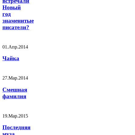
встречали
Новый
год
знаменитые
писатели?
01.Апр.2014
Чайка
27.Мар.2014
Смешная
фамилия
19.Мар.2015
Последняя
муза