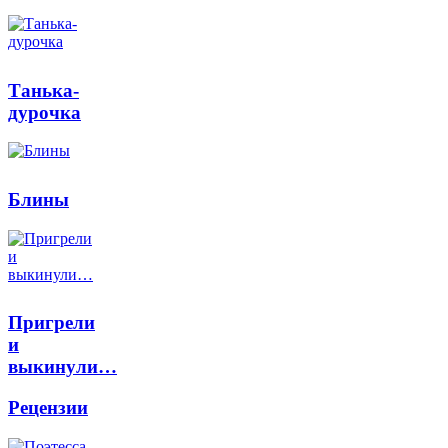
Танька-
дурочка
Блины
Пригрели
и
выкинули…
Рецензии