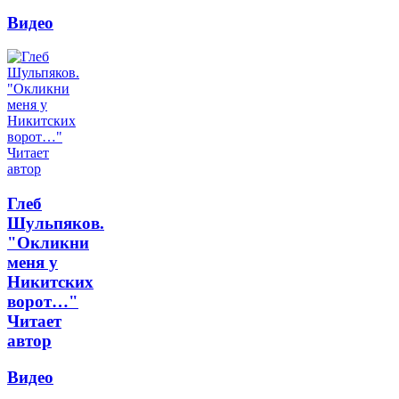
Видео
Глеб
Шульпяков.
"Окликни
меня у
Никитских
ворот…"
Читает
автор
Видео