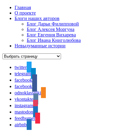
Главная
О проекте
Блоги наших авторов
Блог Дарьи Филипповой
Блог Алексея Моргуна
Блог Евгения Вихарева
Блог Ивана Книголюбова
Невыдуманные истории
twitter
telegram
facebook
facebook
odnoklassniki
vkontakte
instagram
mastodon
feedburner
airbnb