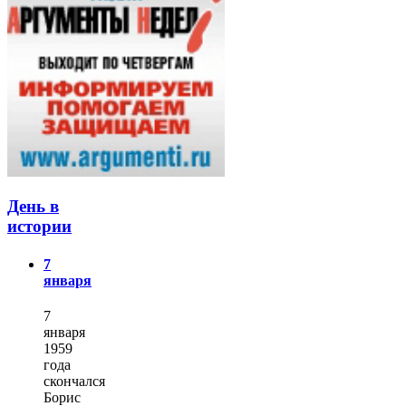
День в
истории
7
января
7
января
1959
года
скончался
Борис