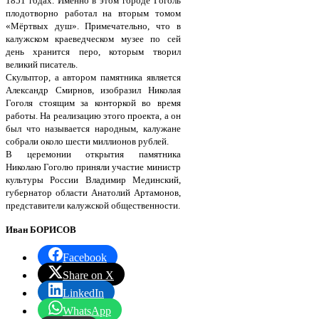
1851 годах. Именно в этом городе Гоголь
плодотворно работал на вторым томом
«Мёртвых душ». Примечательно, что в
калужском краеведческом музее по сей
день хранится перо, которым творил
великий писатель.
Скульптор, а автором памятника является
Александр Смирнов, изобразил Николая
Гоголя стоящим за конторкой во время
работы. На реализацию этого проекта, а он
был что называется народным, калужане
собрали около шести миллионов рублей.
В церемонии открытия памятника
Николаю Гоголю приняли участие министр
культуры России Владимир Мединский,
губернатор области Анатолий Артамонов,
представители калужской общественности.
Иван БОРИСОВ
Facebook
Share on X
LinkedIn
WhatsApp