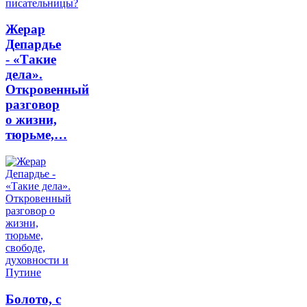
Жерар
Депардье
- «Такие
дела».
Откровенный
разговор
о жизни,
тюрьме,…
Болото, с