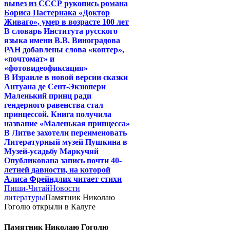
вывез из СССР рукопись романа
Бориса Пастернака «Доктор
Живаго», умер в возрасте 100 лет
В словарь Института русского
языка имени В.В. Виноградова
РАН добавлены слова «коптер»,
«почтомат» и
«фотовидеофиксация»
В Израиле в новой версии сказки
Антуана де Сент-Экзюпери
Маленький принц ради
гендерного равенства стал
принцессой. Книга получила
название «Маленькая принцесса»
В Литве захотели переименовать
Литературный музей Пушкина в
Музей-усадьбу Маркучяй
Опубликована запись почти 40-
летней давности, на которой
Алиса Фрейндлих читает стихи
Пиши-Читай
Новости
литературы
Памятник Николаю
Гоголю открыли в Калуге
Памятник Николаю Гоголю