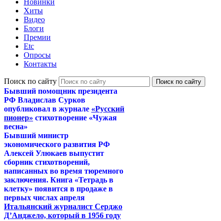
Новинки
Хиты
Видео
Блоги
Премии
Etc
Опросы
Контакты
Поиск по сайту
Бывший помощник президента
РФ Владислав Сурков
опубликовал в журнале
«Русский
пионер»
стихотворение «Чужая
весна»
Бывший министр
экономического развития РФ
Алексей Улюкаев выпустит
сборник стихотворений,
написанных во время тюремного
заключения. Книга «Тетрадь в
клетку» появится в продаже в
первых числах апреля
Итальянский журналист Серджо
Д’Анджело, который в 1956 году