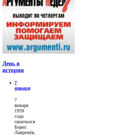
День в
истории
7
января
7
января
1959
года
скончался
Борис
Лавренёв,