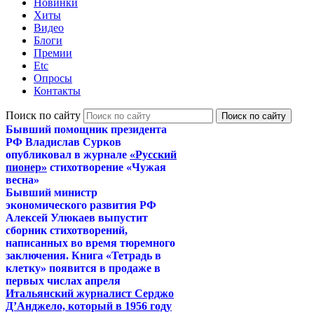
Новинки
Хиты
Видео
Блоги
Премии
Etc
Опросы
Контакты
Поиск по сайту
Бывший помощник президента
РФ Владислав Сурков
опубликовал в журнале
«Русский
пионер»
стихотворение «Чужая
весна»
Бывший министр
экономического развития РФ
Алексей Улюкаев выпустит
сборник стихотворений,
написанных во время тюремного
заключения. Книга «Тетрадь в
клетку» появится в продаже в
первых числах апреля
Итальянский журналист Серджо
Д’Анджело, который в 1956 году