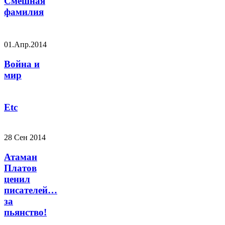
Смешная
фамилия
01.Апр.2014
Война и
мир
Etc
28 Сен 2014
Атаман
Платов
ценил
писателей…
за
пьянство!