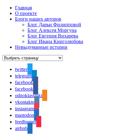
Главная
О проекте
Блоги наших авторов
Блог Дарьи Филипповой
Блог Алексея Моргуна
Блог Евгения Вихарева
Блог Ивана Книголюбова
Невыдуманные истории
twitter
telegram
facebook
facebook
odnoklassniki
vkontakte
instagram
mastodon
feedburner
airbnb