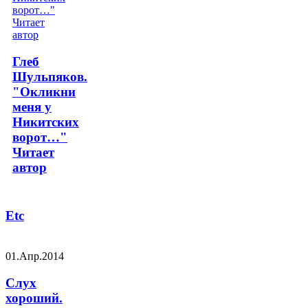
Глеб
Шульпяков.
"Окликни
меня у
Никитских
ворот…"
Читает
автор
Etc
01.Апр.2014
Слух
хороший.