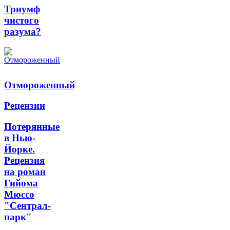
Триумф
чистого
разума?
Отмороженный
Рецензии
Потерянные
в Нью-
Йорке.
Рецензия
на роман
Гийома
Мюссо
"Сентрал-
парк"