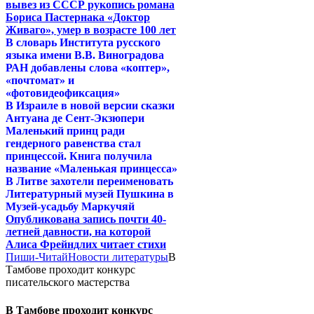
вывез из СССР рукопись романа
Бориса Пастернака «Доктор
Живаго», умер в возрасте 100 лет
В словарь Института русского
языка имени В.В. Виноградова
РАН добавлены слова «коптер»,
«почтомат» и
«фотовидеофиксация»
В Израиле в новой версии сказки
Антуана де Сент-Экзюпери
Маленький принц ради
гендерного равенства стал
принцессой. Книга получила
название «Маленькая принцесса»
В Литве захотели переименовать
Литературный музей Пушкина в
Музей-усадьбу Маркучяй
Опубликована запись почти 40-
летней давности, на которой
Алиса Фрейндлих читает стихи
Пиши-Читай
Новости литературы
В
Тамбове проходит конкурс
писательского мастерства
В Тамбове проходит конкурс