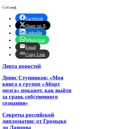
Соб.инф.
Facebook
Share on X
LinkedIn
WhatsApp
Email
Copy Link
Лента новостей
Денис Ступников: «Моя
книга о группе «Аборт
мозга» покажет, как выйти
за грань собственного
сознания»
Секреты российской
дипломатии: от Громыко
до Лаврова