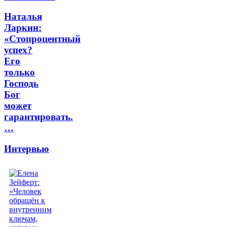
Наталья
Ларкин:
«Стопроцентный
успех?
Его
только
Господь
Бог
может
гарантировать.
…
Интервью