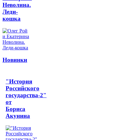
Неволина.
Леди-
кошка
Новинки
"История
Российского
государства-2"
от
Бориса
Акунина