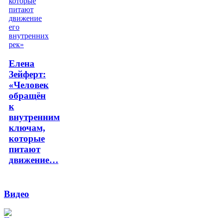
Елена
Зейферт:
«Человек
обращён
к
внутренним
ключам,
которые
питают
движение…
Видео