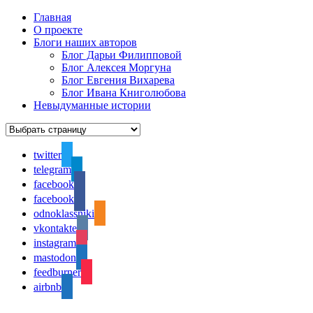
Главная
О проекте
Блоги наших авторов
Блог Дарьи Филипповой
Блог Алексея Моргуна
Блог Евгения Вихарева
Блог Ивана Книголюбова
Невыдуманные истории
twitter
telegram
facebook
facebook
odnoklassniki
vkontakte
instagram
mastodon
feedburner
airbnb