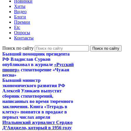
Новинки
Хиты
Видео
Блоги
Премии
Etc
Опросы
Контакты
Поиск по сайту
Бывший помощник президента
РФ Владислав Сурков
опубликовал в журнале
«Русский
пионер»
стихотворение «Чужая
весна»
Бывший министр
экономического развития РФ
Алексей Улюкаев выпустит
сборник стихотворений,
написанных во время тюремного
заключения. Книга «Тетрадь в
клетку» появится в продаже в
первых числах апреля
Итальянский журналист Серджо
Д’Анджело, который в 1956 году