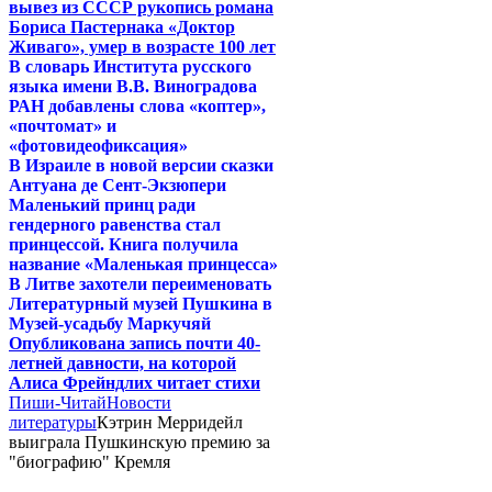
вывез из СССР рукопись романа
Бориса Пастернака «Доктор
Живаго», умер в возрасте 100 лет
В словарь Института русского
языка имени В.В. Виноградова
РАН добавлены слова «коптер»,
«почтомат» и
«фотовидеофиксация»
В Израиле в новой версии сказки
Антуана де Сент-Экзюпери
Маленький принц ради
гендерного равенства стал
принцессой. Книга получила
название «Маленькая принцесса»
В Литве захотели переименовать
Литературный музей Пушкина в
Музей-усадьбу Маркучяй
Опубликована запись почти 40-
летней давности, на которой
Алиса Фрейндлих читает стихи
Пиши-Читай
Новости
литературы
Кэтрин Мерридейл
выиграла Пушкинскую премию за
"биографию" Кремля