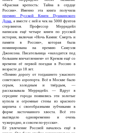
«Красная крепость: Тайна в сердце
России». Именно эта книга получила
премию Русской Книги Пушкинского
Дома
, а вместе с ней и чек на 5000 фунтов
стерлингов. Профессор Мерридейл
написала ещё четыре книги по русской
истории, включая «Ночь Камня: Смерть и
памяти в России», которая была
номинирована на премию Самуэля
Джонсона. Писательница «находится под
большим впечатлением» от Кремля ещё со
времени её первой поездки в Россию в
возрасте до 18 лет.
«Помню дорогу от тогдашнего ужасного
советского аэропорта. Всё в Москве было
серым, холодным и твёрдым, —
рассказывала Мерридейл. — Вдруг в
середине города появились эти золотые
купола и огромные стены из красного
кирпича с своеобразными зубчиками в
форме ласточкиного хвоста. Всё это
выглядело одновременно и очень
чужеродно, и совсем по-русски».
Её увлечение Россией началось ещё в