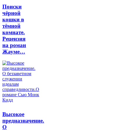
Поиски
чёрной
кошки в
тёмной
комнате.
Рецензия
на роман
Жауме…
Высокое
предназначение.
О