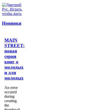
Новинки
MAIN
STREET:
новая
серия
книг о
молодых
и для
молодых
An error
occured
during
creating
the
thumbnail.