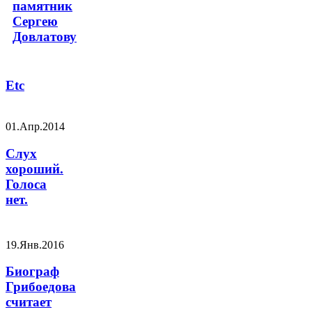
памятник
Сергею
Довлатову
Etc
01.Апр.2014
Слух
хороший.
Голоса
нет.
19.Янв.2016
Биограф
Грибоедова
считает