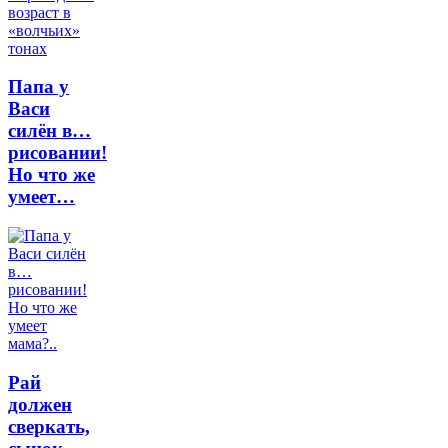
Папа у
Васи
силён в…
рисовании!
Но что же
умеет…
Рай
должен
сверкать,