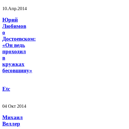
10.Апр.2014
Юрий
Любимов
о
Достоевском:
«Он ведь
проходил
в
кружках
бесовщину»
Etc
04 Окт 2014
Михаил
Веллер