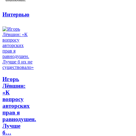
Интервью
Игорь
Лёвшин:
«К
вопросу
авторских
прав я
равнодушен.
Лучше
б…