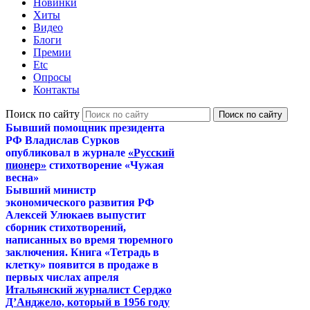
Новинки
Хиты
Видео
Блоги
Премии
Etc
Опросы
Контакты
Поиск по сайту
Бывший помощник президента
РФ Владислав Сурков
опубликовал в журнале
«Русский
пионер»
стихотворение «Чужая
весна»
Бывший министр
экономического развития РФ
Алексей Улюкаев выпустит
сборник стихотворений,
написанных во время тюремного
заключения. Книга «Тетрадь в
клетку» появится в продаже в
первых числах апреля
Итальянский журналист Серджо
Д’Анджело, который в 1956 году