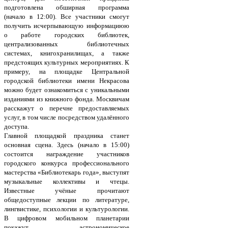
подготовлена обширная программа
(начало в 12:00). Все участники смогут
получить исчерпывающую информациюю
о работе городских библиотек,
централизованных библиотечных
системах, книгохранилищах, а также
предстоящих культурных мероприятиях. К
примеру, на площадке Центральной
городской библиотеки имени Некрасова
можно будет ознакомиться с уникальными
изданиями из книжного фонда. Москвичам
расскажут о перечне предоставляемых
услуг, в том числе посредством удалённого
доступа.
Главной площадкой праздника станет
основная сцена. Здесь (начало в 15:00)
состоится награждение участников
городского конкурса профессионального
мастерства «Библиотекарь года», выступят
музыкальные коллективы и чтецы.
Известные учёные прочитают
общедоступные лекции по литературе,
лингвистике, психологии и культурологии.
В цифровом мобильном планетарии
покажут астрономическое