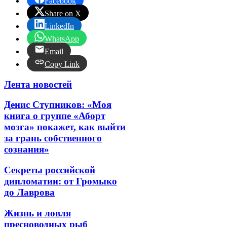
Facebook
Share on X
LinkedIn
WhatsApp
Email
Copy Link
Лента новостей
Денис Ступников: «Моя
книга о группе «Аборт
мозга» покажет, как выйти
за грань собственного
сознания»
Секреты российской
дипломатии: от Громыко
до Лаврова
Жизнь и ловля
пресноводных рыб