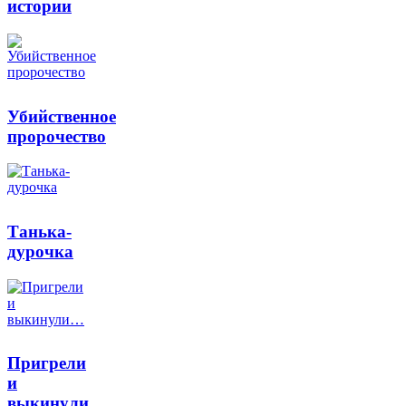
истории
Убийственное
пророчество
Танька-
дурочка
Пригрели
и
выкинули…