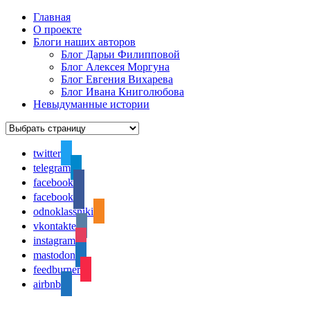
Главная
О проекте
Блоги наших авторов
Блог Дарьи Филипповой
Блог Алексея Моргуна
Блог Евгения Вихарева
Блог Ивана Книголюбова
Невыдуманные истории
twitter
telegram
facebook
facebook
odnoklassniki
vkontakte
instagram
mastodon
feedburner
airbnb