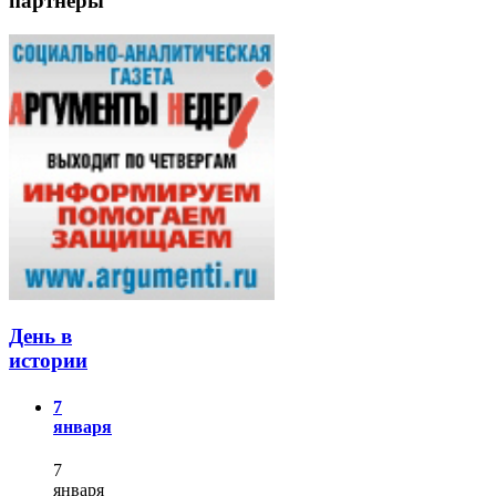
партнёры
День в
истории
7
января
7
января