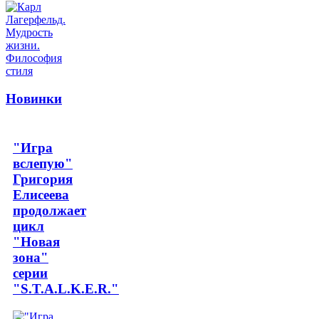
Новинки
"Игра
вслепую"
Григория
Елисеева
продолжает
цикл
"Новая
зона"
серии
"S.T.A.L.K.E.R."