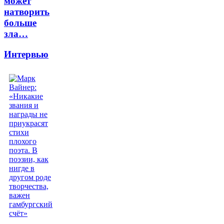
может
натворить
больше
зла…
Интервью