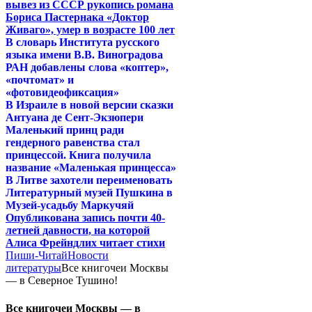
вывез из СССР рукопись романа
Бориса Пастернака «Доктор
Живаго», умер в возрасте 100 лет
В словарь Института русского
языка имени В.В. Виноградова
РАН добавлены слова «коптер»,
«почтомат» и
«фотовидеофиксация»
В Израиле в новой версии сказки
Антуана де Сент-Экзюпери
Маленький принц ради
гендерного равенства стал
принцессой. Книга получила
название «Маленькая принцесса»
В Литве захотели переименовать
Литературный музей Пушкина в
Музей-усадьбу Маркучяй
Опубликована запись почти 40-
летней давности, на которой
Алиса Фрейндлих читает стихи
Пиши-Читай
Новости
литературы
Все книгочеи Москвы
— в Северное Тушино!
Все книгочеи Москвы — в