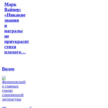
Марк
Вайнер:
«Никакие
звания
и
награды
не
приукрасят
стихи
плохого…
Видео