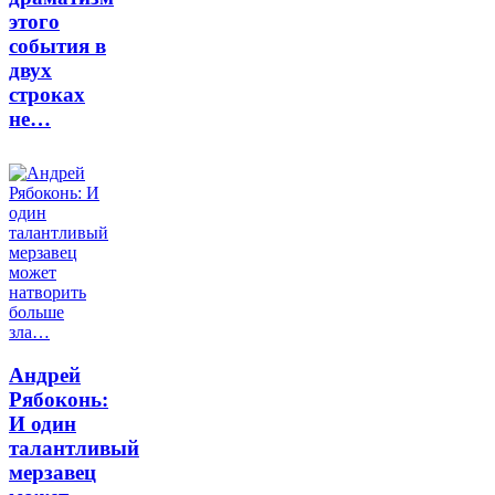
этого
события в
двух
строках
не…
Андрей
Рябоконь:
И один
талантливый
мерзавец