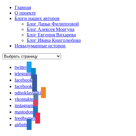
Главная
О проекте
Блоги наших авторов
Блог Дарьи Филипповой
Блог Алексея Моргуна
Блог Евгения Вихарева
Блог Ивана Книголюбова
Невыдуманные истории
twitter
telegram
facebook
facebook
odnoklassniki
vkontakte
instagram
mastodon
feedburner
airbnb