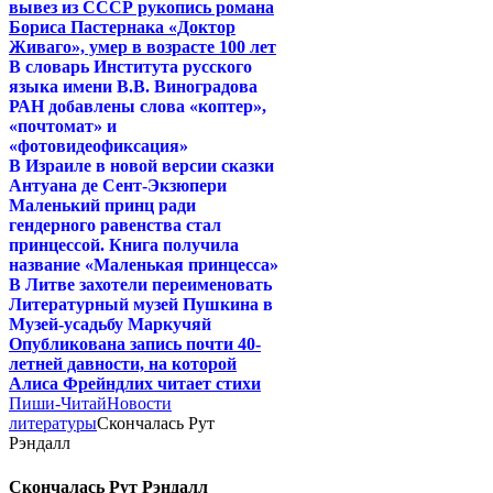
вывез из СССР рукопись романа
Бориса Пастернака «Доктор
Живаго», умер в возрасте 100 лет
В словарь Института русского
языка имени В.В. Виноградова
РАН добавлены слова «коптер»,
«почтомат» и
«фотовидеофиксация»
В Израиле в новой версии сказки
Антуана де Сент-Экзюпери
Маленький принц ради
гендерного равенства стал
принцессой. Книга получила
название «Маленькая принцесса»
В Литве захотели переименовать
Литературный музей Пушкина в
Музей-усадьбу Маркучяй
Опубликована запись почти 40-
летней давности, на которой
Алиса Фрейндлих читает стихи
Пиши-Читай
Новости
литературы
Скончалась Рут
Рэндалл
Скончалась Рут Рэндалл