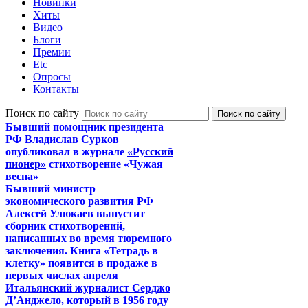
Новинки
Хиты
Видео
Блоги
Премии
Etc
Опросы
Контакты
Поиск по сайту
Бывший помощник президента
РФ Владислав Сурков
опубликовал в журнале
«Русский
пионер»
стихотворение «Чужая
весна»
Бывший министр
экономического развития РФ
Алексей Улюкаев выпустит
сборник стихотворений,
написанных во время тюремного
заключения. Книга «Тетрадь в
клетку» появится в продаже в
первых числах апреля
Итальянский журналист Серджо
Д’Анджело, который в 1956 году