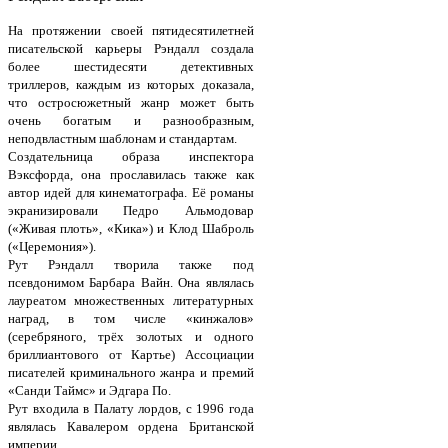
На протяжении своей пятидесятилетней
писательской карьеры Рэндалл создала
более шестидесяти детективных
триллеров, каждым из которых доказала,
что остросюжетный жанр может быть
очень богатым и разнообразным,
неподвластным шаблонам и стандартам.
Создательница образа инспектора
Вэксфорда, она прославилась также как
автор идей для кинематографа. Её романы
экранизировали Педро Альмодовар
(«Живая плоть», «Кика») и Клод Шаброль
(«Церемония»).
Рут Рэндалл творила также под
псевдонимом Барбара Вайн. Она являлась
лауреатом множественных литературных
наград, в том числе «кинжалов»
(серебряного, трёх золотых и одного
бриллиантового от Картье) Ассоциации
писателей криминального жанра и премий
«Санди Таймс» и Эдгара По.
Рут входила в Палату лордов, с 1996 года
являлась Кавалером ордена Британской
империи.