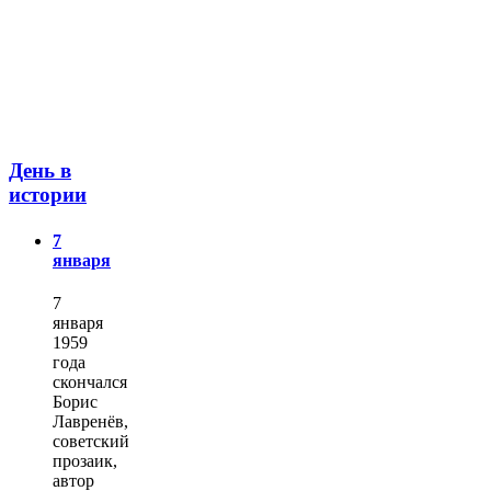
День в
истории
7
января
7
января
1959
года
скончался
Борис
Лавренёв,
советский
прозаик,
автор