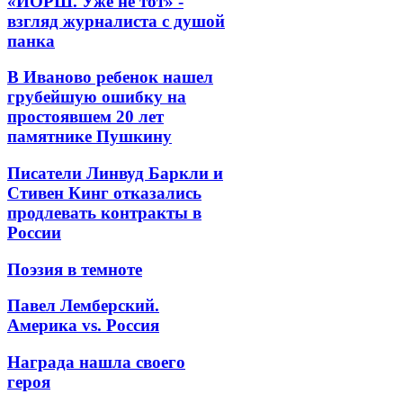
«ЙОРШ. Уже не тот» -
взгляд журналиста с душой
панка
В Иваново ребенок нашел
грубейшую ошибку на
простоявшем 20 лет
памятнике Пушкину
Писатели Линвуд Баркли и
Стивен Кинг отказались
продлевать контракты в
России
Поэзия в темноте
Павел Лемберский.
Америка vs. Россия
Награда нашла своего
героя