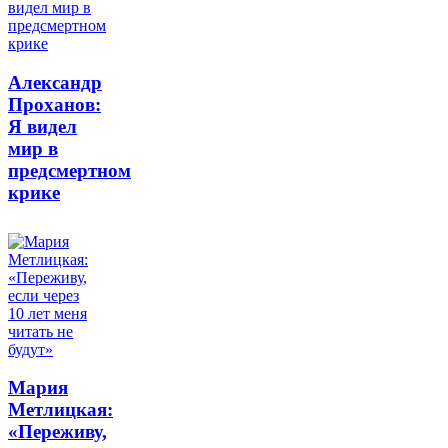
Александр
Проханов:
Я видел
мир в
предсмертном
крике
Мария
Метлицкая:
«Переживу,