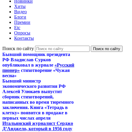
Новинки
Хиты
Видео
Блоги
Премии
Etc
Опросы
Контакты
Поиск по сайту
Бывший помощник президента
РФ Владислав Сурков
опубликовал в журнале
«Русский
пионер»
стихотворение «Чужая
весна»
Бывший министр
экономического развития РФ
Алексей Улюкаев выпустит
сборник стихотворений,
написанных во время тюремного
заключения. Книга «Тетрадь в
клетку» появится в продаже в
первых числах апреля
Итальянский журналист Серджо
Д’Анджело, который в 1956 году