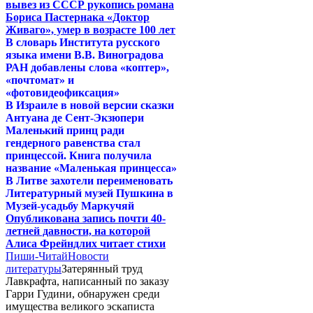
вывез из СССР рукопись романа
Бориса Пастернака «Доктор
Живаго», умер в возрасте 100 лет
В словарь Института русского
языка имени В.В. Виноградова
РАН добавлены слова «коптер»,
«почтомат» и
«фотовидеофиксация»
В Израиле в новой версии сказки
Антуана де Сент-Экзюпери
Маленький принц ради
гендерного равенства стал
принцессой. Книга получила
название «Маленькая принцесса»
В Литве захотели переименовать
Литературный музей Пушкина в
Музей-усадьбу Маркучяй
Опубликована запись почти 40-
летней давности, на которой
Алиса Фрейндлих читает стихи
Пиши-Читай
Новости
литературы
Затерянный труд
Лавкрафта, написанный по заказу
Гарри Гудини, обнаружен среди
имущества великого эскаписта