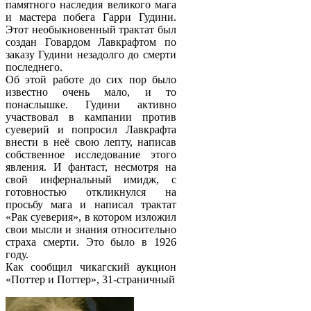
памятного наследия великого мага
и мастера побега Гарри Гудини.
Этот необыкновенный трактат был
создан Говардом Лавкрафтом по
заказу Гудини незадолго до смерти
последнего.
Об этой работе до сих пор было
известно очень мало, и то
понаслышке. Гудини активно
участвовал в кампании против
суеверий и попросил Лавкрафта
внести в неё свою лепту, написав
собственное исследование этого
явления. И фантаст, несмотря на
свой инфернальный имидж, с
готовностью откликнулся на
просьбу мага и написал трактат
«Рак суеверия», в котором изложил
свои мысли и знания относительно
страха смерти. Это было в 1926
году.
Как сообщил чикагский аукцион
«Поттер и Поттер», 31-страничный