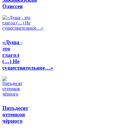
Одиссея
«Душа -
это
глагол
(…) Не
существительное…»
Пятьдесят
оттенков
чёрного