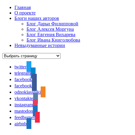
Главная
О проекте
Блоги наших авторов
Блог Дарьи Филипповой
Блог Алексея Моргуна
Блог Евгения Вихарева
Блог Ивана Книголюбова
Невыдуманные истории
twitter
telegram
facebook
facebook
odnoklassniki
vkontakte
instagram
mastodon
feedburner
airbnb