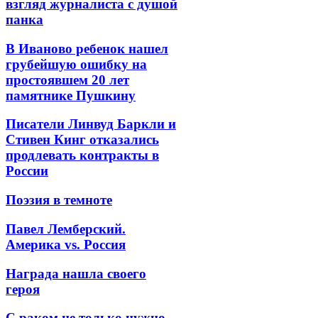
взгляд журналиста с душой
панка
В Иваново ребенок нашел
грубейшую ошибку на
простоявшем 20 лет
памятнике Пушкину
Писатели Линвуд Баркли и
Стивен Кинг отказались
продлевать контракты в
России
Поэзия в темноте
Павел Лемберский.
Америка vs. Россия
Награда нашла своего
героя
С раком не только нужно