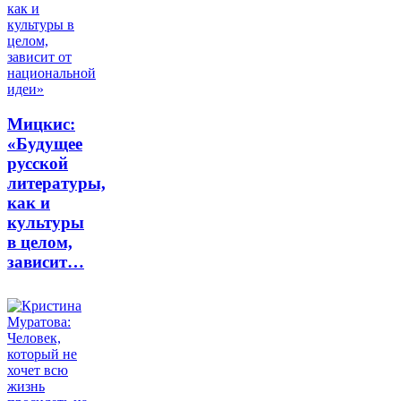
Мицкис:
«Будущее
русской
литературы,
как и
культуры
в целом,
зависит…