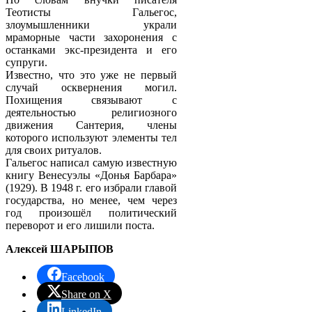
Теотисты Гальегос,
злоумышленники украли
мраморные части захоронения с
останками экс-президента и его
супруги.
Известно, что это уже не первый
случай осквернения могил.
Похищения связывают с
деятельностью религиозного
движения Сантерия, члены
которого используют элементы тел
для своих ритуалов.
Гальегос написал самую известную
книгу Венесуэлы «Донья Барбара»
(1929). В 1948 г. его избрали главой
государства, но менее, чем через
год произошёл политический
переворот и его лишили поста.
Алексей ШАРЫПОВ
Facebook
Share on X
LinkedIn