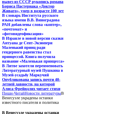
вывез из СССР рукопись романа
Бориса Пастернака «Доктор
Живаго», умер в возрасте 100 лет
В словарь Института русского
языка имени В.В. Виноградова
РАН добавлены слова «коптер»,
«почтомат» и
«фотовидеофиксация»
В Израиле в новой версии сказки
Антуана де Сент-Экзюпери
Маленький принц ради
гендерного равенства стал
принцессой. Книга получила
название «Маленькая принцесса»
В Литве захотели переименовать
Литературный музей Пушкина в
Музей-усадьбу Маркучяй
Опубликована запись почти 40-
летней давности, на которой
Алиса Фрейндлих читает стихи
Пиши-Читай
Новости литературы
В
Венесуэле украдены останки
известного писателя и политика
В Венесуэле украдены останки