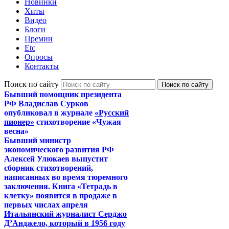
Новинки
Хиты
Видео
Блоги
Премии
Etc
Опросы
Контакты
Поиск по сайту
Бывший помощник президента
РФ Владислав Сурков
опубликовал в журнале
«Русский
пионер»
стихотворение «Чужая
весна»
Бывший министр
экономического развития РФ
Алексей Улюкаев выпустит
сборник стихотворений,
написанных во время тюремного
заключения. Книга «Тетрадь в
клетку» появится в продаже в
первых числах апреля
Итальянский журналист Серджо
Д’Анджело, который в 1956 году