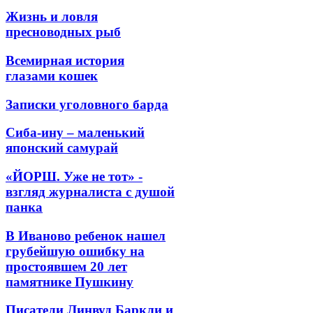
Жизнь и ловля
пресноводных рыб
Всемирная история
глазами кошек
Записки уголовного барда
Сиба-ину – маленький
японский самурай
«ЙОРШ. Уже не тот» -
взгляд журналиста с душой
панка
В Иваново ребенок нашел
грубейшую ошибку на
простоявшем 20 лет
памятнике Пушкину
Писатели Линвуд Баркли и