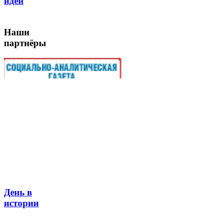
идеи
Наши
партнёры
День в
истории