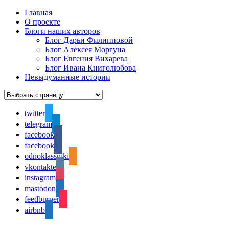
Главная
О проекте
Блоги наших авторов
Блог Дарьи Филипповой
Блог Алексея Моргуна
Блог Евгения Вихарева
Блог Ивана Книголюбова
Невыдуманные истории
twitter
telegram
facebook
facebook
odnoklassniki
vkontakte
instagram
mastodon
feedburner
airbnb