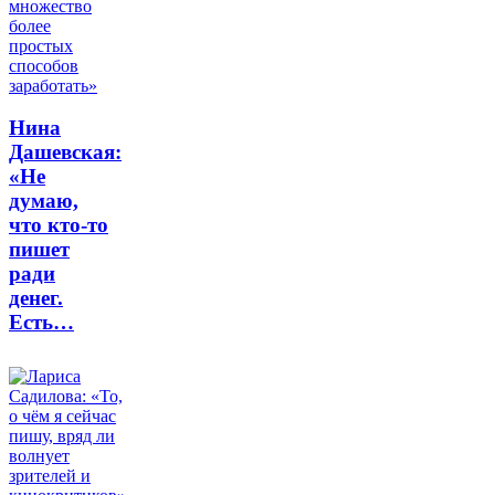
Нина
Дашевская:
«Не
думаю,
что кто-то
пишет
ради
денег.
Есть…