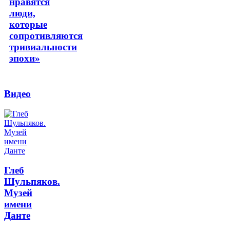
нравятся
люди,
которые
сопротивляются
тривиальности
эпохи»
Видео
Глеб
Шульпяков.
Музей
имени
Данте