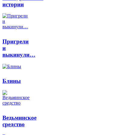
истории
Пригрели
и
выкинули…
Блины
Ведьминское
средство