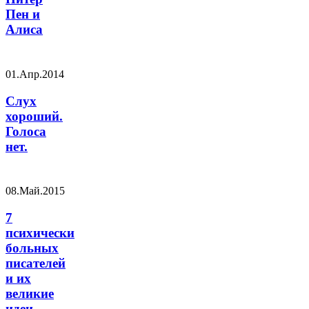
Пен и
Алиса
01.Апр.2014
Слух
хороший.
Голоса
нет.
08.Май.2015
7
психически
больных
писателей
и их
великие
идеи