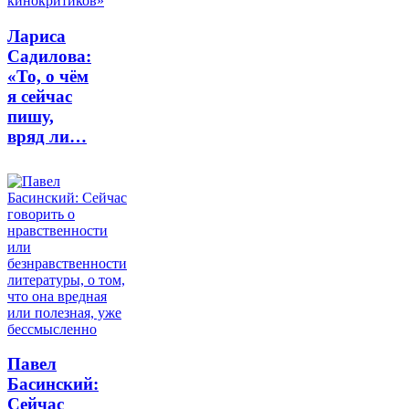
Лариса
Садилова:
«То, о чём
я сейчас
пишу,
вряд ли…
Павел
Басинский:
Сейчас