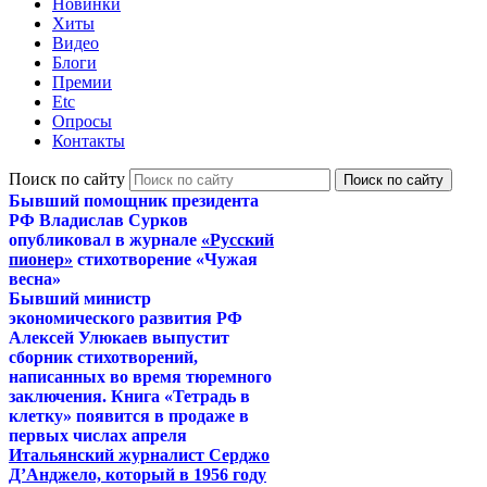
Новинки
Хиты
Видео
Блоги
Премии
Etc
Опросы
Контакты
Поиск по сайту
Бывший помощник президента
РФ Владислав Сурков
опубликовал в журнале
«Русский
пионер»
стихотворение «Чужая
весна»
Бывший министр
экономического развития РФ
Алексей Улюкаев выпустит
сборник стихотворений,
написанных во время тюремного
заключения. Книга «Тетрадь в
клетку» появится в продаже в
первых числах апреля
Итальянский журналист Серджо
Д’Анджело, который в 1956 году