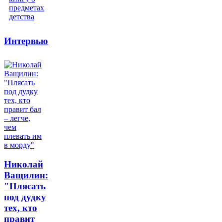
Интервью
Николай
Ващилин:
"Плясать
под дудку
тех, кто
правит