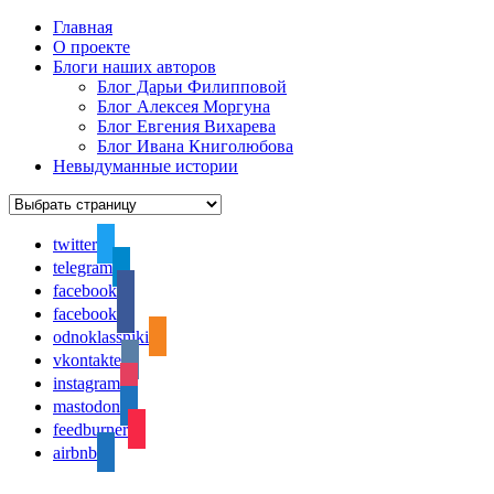
Главная
О проекте
Блоги наших авторов
Блог Дарьи Филипповой
Блог Алексея Моргуна
Блог Евгения Вихарева
Блог Ивана Книголюбова
Невыдуманные истории
twitter
telegram
facebook
facebook
odnoklassniki
vkontakte
instagram
mastodon
feedburner
airbnb