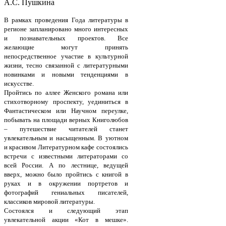
А.С. Пушкина
В рамках проведения Года литературы в
регионе запланировано много интересных
и познавательных проектов. Все
желающие могут принять
непосредственное участие в культурной
жизни, тесно связанной с литературными
новинками и новыми тенденциями в
искусстве.
Пройтись по аллее Женского романа или
стихотворному проспекту, уединиться в
Фантастическом или Научном переулке,
побывать на площади верных Книголюбов
– путешествие читателей станет
увлекательным и насыщенным. В уютном
и красивом Литературном кафе состоялись
встречи с известными литераторами со
всей России. А по лестнице, ведущей
вверх, можно было пройтись с книгой в
руках и в окружении портретов и
фотографий гениальных писателей,
классиков мировой литературы.
Состоялся и следующий этап
увлекательной акции «Кот в мешке».