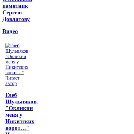
памятник
Сергею
Довлатову
Видео
Глеб
Шульпяков.
"Окликни
меня у
Никитских
ворот…"