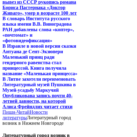
вывез из СССР рукопись романа
Бориса Пастернака «Доктор
Живаго», умер в возрасте 100 лет
В словарь Института русского
языка имени В.В. Виноградова
РАН добавлены слова «коптер»,
«почтомат» и
«фотовидеофиксация»
В Израиле в новой версии сказки
Антуана де Сент-Экзюпери
Маленький принц ради
гендерного равенства стал
принцессой. Книга получила
название «Маленькая принцесса»
В Литве захотели переименовать
Литературный музей Пушкина в
Музей-усадьбу Маркучяй
Опубликована запись почти 40-
летней давности, на которой
Алиса Фрейндлих читает стихи
Пиши-Читай
Новости
литературы
Литературный город
возник в Нижнем Новгороде
Литературный город возник в