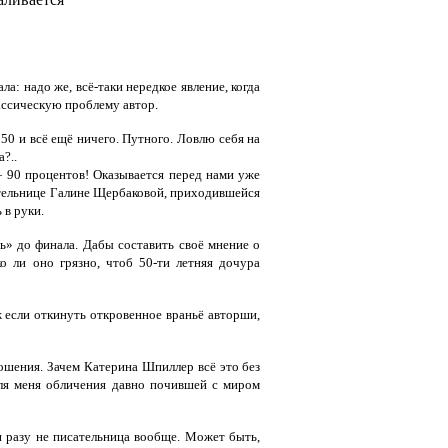
а: надо же, всё-таки нередкое явление, когда
лассическую проблему автор.
 50 и всё ещё ничего. Путного. Ловлю себя на
?..
— 90 процентов! Оказывается перед нами уже
сательнице Галине Щербаковой, приходившейся
 в руки.
ть» до финала. Дабы составить своё мнение о
ко ли оно грязно, чтоб 50-ти летняя дочура
 уж если откинуть откровенное враньё авторши,
ношения. Зачем Катерина Шпиллер всё это без
 для меня обличения давно почившей с миром
 разу не писательница вообще. Может быть,