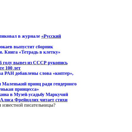
ликовал в журнале
«Русский
юкаев выпустит сборник
. Книга «Тетрадь в клетку»
6 году вывез из СССР рукопись
е 100 лет
ва РАН добавлены слова «коптер»,
и Маленький принц ради гендерного
енькая принцесса»
кина в Музей-усадьбу Маркучяй
й Алиса Фрейндлих читает стихи
и известной писательницы?