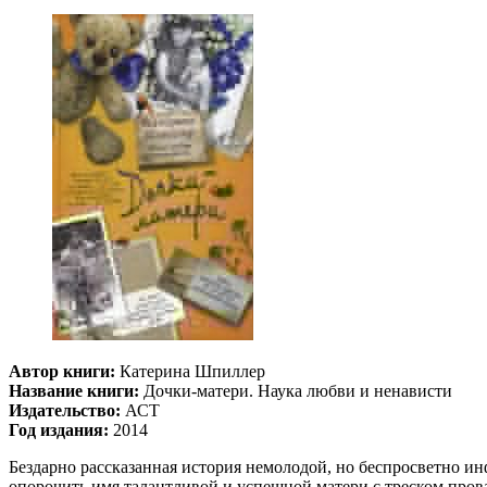
Автор книги:
Катерина Шпиллер
Название книги:
Дочки-матери. Наука любви и ненависти
Издательство:
АСТ
Год издания:
2014
Бездарно рассказанная история немолодой, но беспросветно и
опорочить имя талантливой и успешной матери с треском пров