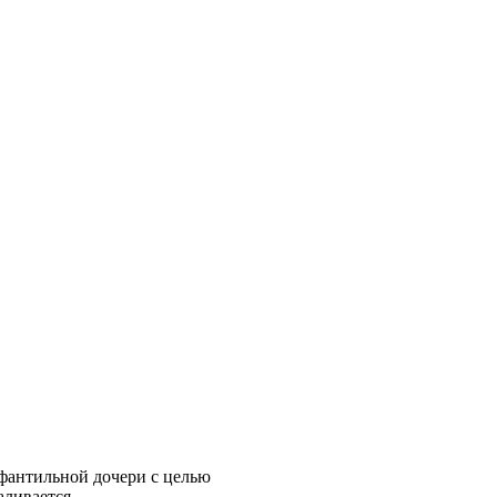
нфантильной дочери с целью
аливается