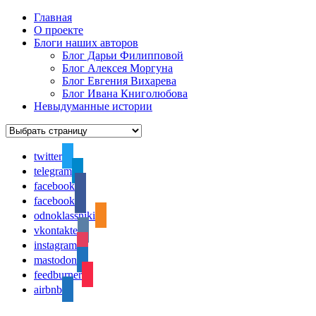
Главная
О проекте
Блоги наших авторов
Блог Дарьи Филипповой
Блог Алексея Моргуна
Блог Евгения Вихарева
Блог Ивана Книголюбова
Невыдуманные истории
twitter
telegram
facebook
facebook
odnoklassniki
vkontakte
instagram
mastodon
feedburner
airbnb