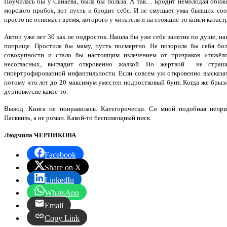
Поучилась бы у Санаева, была бы польза. А так… Бродит немолодая обиже
морского прибоя, вот пусть и бродит себе. И не смущает умы бывших со
просто не отнимает время, которого у читателя и на стоящие-то книги катаст
Автор уже лет 30 как не подросток. Нашла бы уже себе занятие по душе, на
поприще. Простила бы маму, пусть посмертно. Не позорила бы себя бол
совокупности и стало бы настоящим излечением от призраков «тяжёло
несогласных, выглядит откровенно жалкой. Но жертвой не страш
гипертрофированной инфантильности. Если совсем уж откровенно высказат
потому что лет до 20 максимум уместен подростковый бунт. Когда же брыз
дурновкусие какое-то.
Вывод. Книга не понравилась. Категорически. Со мной подобная неприя
Пасквиль, а не роман. Какой-то беспомощный писк.
Людмила ЧЕРНИКОВА
Facebook
Share on X
LinkedIn
WhatsApp
Email
Copy Link