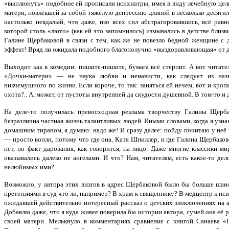
«выплюнуть» подобное ей прописали психиатры, имея в виду лечебную цель 
матери, повлёкшей за собой тяжёлую депрессию длиной в несколько десятил
настолько невдалый, что даже, изо всех сил абстрагировавшись, всё равн
которой столь «люто» (как ей это запомнилось) измывались в детстве близ
Галине Щербаковой в связи с тем, как же не повезло бедной женщине с д
эффект! Вряд ли ожидала подобного благополучно «выздоравливающая» от 
Выходит как в комедии: пишите-пишите, бумага всё стерпит. А вот читате
«Дочки-матери» — не наука любви и ненависти, как следует из назва
никчемушного по жизни. Если короче, то так: заняться ей нечем, вот и кроп
охота?.. А, может, от пустоты внутренней да скудости душевной. В том-то и де
На деле-то получилась превосходная реклама творчеству Галины Щерба
безразлична частная жизнь талантливых людей. Иными словами, когда я уз
домашним тираном, я думаю: надо же! И сразу далее: пойду почитаю у неё
— просто вопли, потому что где она, Катя Шпиллер, и где Галина Щербаков
нет, но факт дарования, как говорится, на лицо. Даже многие классики м
оказывались далеко не ангелами. И что? Нам, читателям, есть какое-то д
нелюбимых ими?
Возможно, у автора этих визгов в адрес Щербаковой было бы больше шанс
претензиями в суд что ли, например? В храм к священнику? В медцентр к пс
ожидавшей действительно интересный рассказ о детских злоключениях на 
Добавлю даже, что я куда живее поверила бы истории автора, сумей она её 
своей матери. Мелькнуло в комментариях сравнение с книгой Санаева «