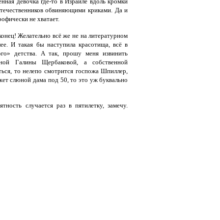
нная девочка где-то в Израиле вдоль кромки
отечественников обвиняющими криками. Да и
рофически не хватает.
конец! Желательно всё же не на литературном
ее. И такая бы наступила красотища, всё в
го» детства. А так, прошу меня извинить
ной Галины Щербаковой, а собственной
ься, то нелепо смотрится госпожа Шпиллер,
жет слюной дама под 50, то это уж буквально
тность случается раз в пятилетку, замечу.