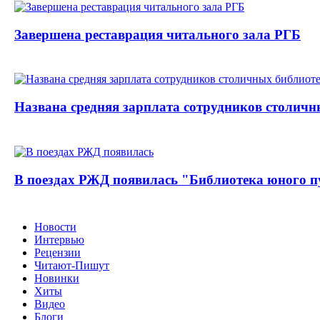
Завершена реставрация читального зала РГБ
Названа средняя зарплата сотрудников столичн
В поездах РЖД появилась "Библиотека юного п
Новости
Интервью
Рецензии
Читают-Пишут
Новинки
Хиты
Видео
Блоги