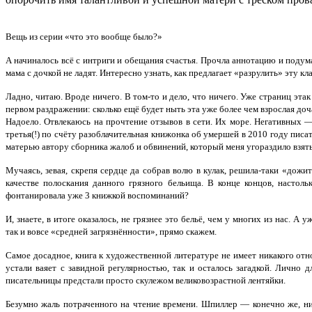
Вещь из серии «что это вообще было?»
А начиналось всё с интриги и обещания счастья. Прочла аннотацию и подумал
мама с дочкой не ладят. Интересно узнать, как предлагает «разрулить» эту к
Ладно, читаю. Вроде ничего. В том-то и дело, что ничего. Уже страниц этак
первом раздражении: сколько ещё будет ныть эта уже более чем взрослая доча
Надоело. Отвлекаюсь на прочтение отзывов в сети. Их море. Негативных 
третья(!) по счёту разоблачительная книжонка об умершей в 2010 году пи
матерью автору сборника жалоб и обвинений, который меня угораздило взять
Мучаясь, зевая, скрепя сердце да собрав волю в кулак, решила-таки «дожи
качестве полоскания данного грязного бельища. В конце концов, настоль
фонтанировала уже 3 книжкой воспоминаний?
И, знаете, в итоге оказалось, не грязнее это бельё, чем у многих из нас. А
так и вовсе «средней загрязнённости», прямо скажем.
Самое досадное, книга к художественной литературе не имеет никакого от
устали ваяет с завидной регулярностью, так и осталось загадкой. Лично
писательницы предстали просто скулежом великовозрастной лентяйки.
Безумно жаль потраченного на чтение времени. Шпиллер — конечно же, ни