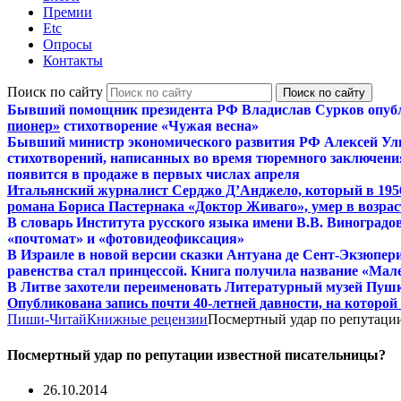
Премии
Etc
Опросы
Контакты
Поиск по сайту
Бывший помощник президента РФ Владислав Сурков опуб
пионер»
стихотворение «Чужая весна»
Бывший министр экономического развития РФ Алексей Ул
стихотворений, написанных во время тюремного заключения
появится в продаже в первых числах апреля
Итальянский журналист Серджо Д’Анджело, который в 195
романа Бориса Пастернака «Доктор Живаго», умер в возраст
В словарь Института русского языка имени В.В. Виноградо
«почтомат» и «фотовидеофиксация»
В Израиле в новой версии сказки Антуана де Сент-Экзюпер
равенства стал принцессой. Книга получила название «Мал
В Литве захотели переименовать Литературный музей Пуш
Опубликована запись почти 40-летней давности, на которо
Пиши-Читай
Книжные рецензии
Посмертный удар по репутаци
Посмертный удар по репутации известной писательницы?
26.10.2014