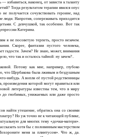
— избавиться, наконец, от зависти к таланту
етий? Тогда результатом терапии явился опус
о не получается сочувствовать героине, над
кие люди. Напротив, сопереживать приходится
етьми. С девчушкой, так особенно. Вот так
депрессии Катерина.
лям я не посоветую терпеть, просто незачем.
ния. Скорее, фантазии пустого человека,
ает гадости. Зачем? Не знаю, может, внимания
ло, что так и осталось тайной: ну зачем?..
ковой. Потому как мне, например, глубоко
наю, что Щербакова была лживым и бездушным
 что-нибудь. А вопли её пустой родственницы
а, произведения которой могут нравиться или
ировой литературы известны тем, что в миру
ело до гнобимых, унижаемых или даже просто
ов найти утешение, обратись она со своими
ихиатру? Но уж точно не к читающей публике,
актуальную для многих тему «дочки-матери».
рассказать хотя бы с половинным мастерством
Похороните меня за плинтусом». Что ж, да.